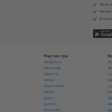
De best
Nieuwe 
Al uw b
Plan uw reis
K
Vliegtickets
Mo
Stedentrip
Vl
Vakantie
Lu
Verblijf
Na
Vlucht+hotel
Lu
Hotels
be
Auto's
Vl
Jachten
Vl
Veerboten
Ba