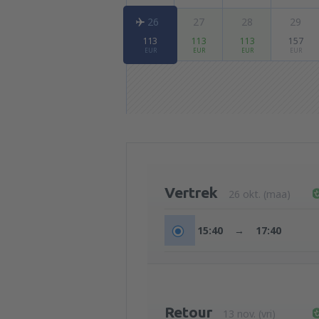
26
27
28
29
113
113
113
157
EUR
EUR
EUR
EUR
Vertrek
26 okt. (maa)
15:40
→
17:40
Retour
13 nov. (vri)