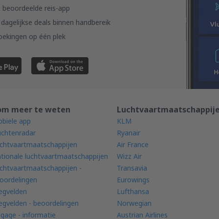
 beoordeelde reis-app
dagelijkse deals binnen handbereik
oekingen op één plek
om meer te weten
Luchtvaartmaatschappij
biele app
KLM
uchtenradar
Ryanair
chtvaartmaatschappijen
Air France
tionale luchtvaartmaatschappijen
Wizz Air
chtvaartmaatschappijen -
Transavia
oordelingen
Eurowings
iegvelden
Lufthansa
iegvelden - beoordelingen
Norwegian
gage - informatie
Austrian Airlines