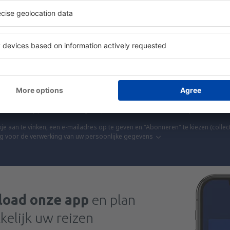
lusieve aanbiedingen voor goedkope vluchten, st
vakanties voordat anderen ze zien.
en alleen de allerbeste deals, aanbevolen door re
A
n tegen scherpe prijzen in onze nieuwsbrief.
Ik ga akkoord om marketingi
ef) van eSky.pl S.A. te ontvangen op het e-mailadres dat door mij wordt verstr
je aan te vinken, een e-mailadres op te geven en "Abonneren" te kiezen (collect
 voor de verwerking van uw persoonlijke gegevens
oad onze app
en plan
elijk uw reizen