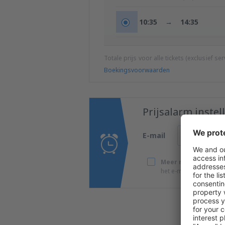
10:35
→
14:35
Totale prijs voor alle tickets (exclusief s
Boekingsvoorwaarden
Prijsalarm inste
E-mail
Meer reizen tegen s
het e-mailadres dat do