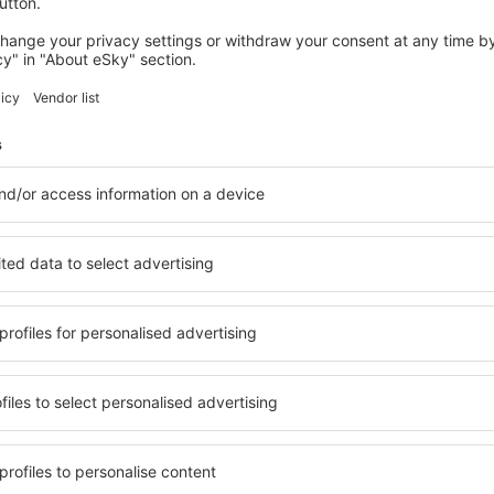
We hebben meer deal voor u
Faro
Vertrek van Brussel
152
EUR
Londen
Vertrek van Rotterdam
211
EUR
Toon andere deals