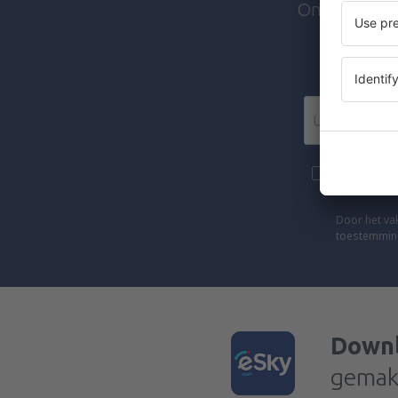
Ontvang exc
We stur
Meer reize
de nieuwsbri
Door het vak
toestemming
Downl
gemakk