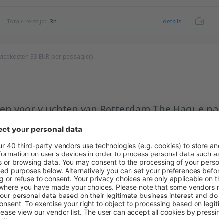
Totale reistijd:
3h
details
ervicekosten
33
EUR
per passagier)
llen voor vluchten van Rotterdam The Hague na
Maximumprijs
EUR
cherpe prijzen in onze nieuwsbrief.
Ik ga ermee akkoord om marketinginfo
or mij wordt verstrekt.