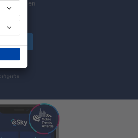
edentrips en
izigers!
anmelden
nformatie (via
ekt.
ief) geeft u