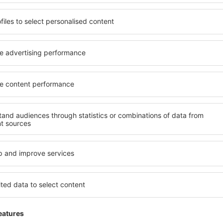
Bespaar tijd en geld.
Boek Vlucht+Hotel op eSk
Ontdek
ees van onze nieuwsbrief 
meer voor minder