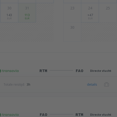
30
31
23
24
25
143
113
+47
EUR
EUR
EUR
30
RTM
FAO
Directe vlucht
Totale reistijd:
3h
details
FAO
RTM
Directe vlucht