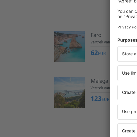
Faro
Vertrek van Eindhoven
62
EUR
Malaga
Vertrek van Rotterdam
123
EUR