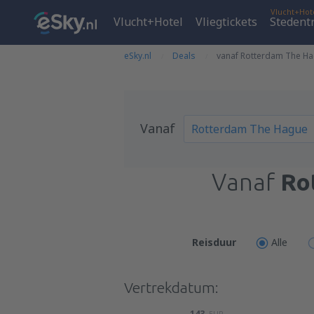
Vlucht+Hot
Vlucht+Hotel
Vliegtickets
Stedent
eSky.nl
Deals
vanaf Rotterdam The Ha
Vanaf
Vanaf
Ro
Reisduur
Alle
Vertrekdatum:
143
EUR