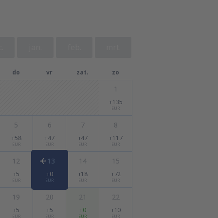
.
jan.
feb.
mrt.
do
vr
zat.
zo
1
+135
EUR
5
6
7
8
+58
+47
+47
+117
EUR
EUR
EUR
EUR
12
13
14
15
+5
+0
+18
+72
EUR
EUR
EUR
EUR
19
20
21
22
+5
+5
+0
+10
EUR
EUR
EUR
EUR