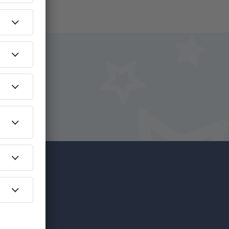
y.nl!
reizen