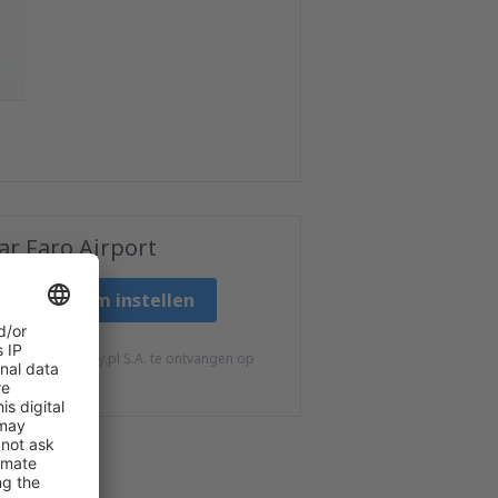
ar Faro Airport
Prijsalarm instellen
rmatie van eSky.pl S.A. te ontvangen op