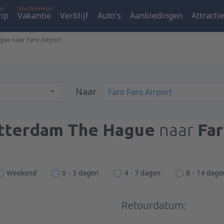
el
Vlucht+Hotel
rip
Vakantie
Verblijf
Auto's
Aanbiedingen
Attracti
gue naar Faro Airport
Naar
tterdam The Hague
naar
Far
Weekend
0 - 3 dagen
4 - 7 dagen
8 - 14 dage
Retourdatum: