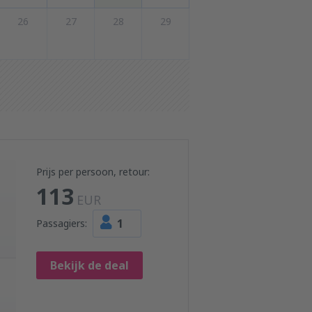
26
27
28
29
Prijs per persoon, retour:
113
EUR
1
Passagiers:
Bekijk de deal