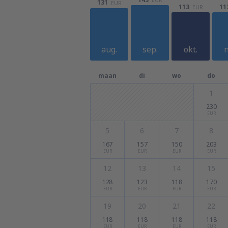
131
EUR
113
11
EUR
aug.
sep.
okt.
n
maan
di
wo
do
1
230
EUR
5
6
7
8
167
157
150
203
EUR
EUR
EUR
EUR
12
13
14
15
128
123
118
170
EUR
EUR
EUR
EUR
19
20
21
22
118
118
118
118
EUR
EUR
EUR
EUR