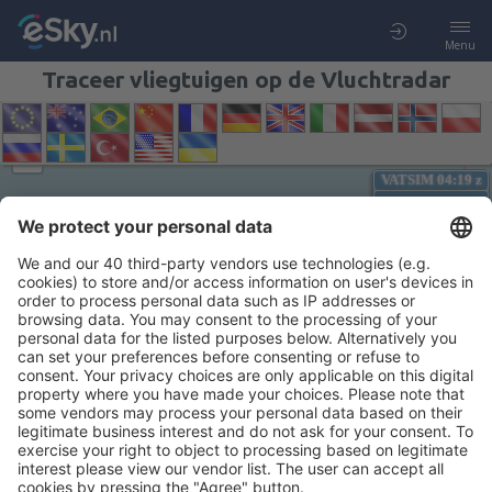
Menu
Traceer vliegtuigen op de Vluchtradar