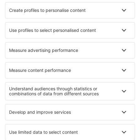
KLM
Ryanair
Air France
Wizz Air
Transavia
Over eSky
Algemene voorwaarden
Mijn boekingen
Privacykennisgeving
Ondersteuning en contact
Privacy