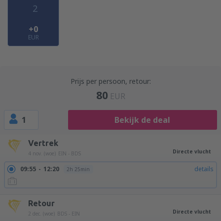
2
+0
EUR
Prijs per persoon, retour:
80
EUR
1
Bekijk de deal
Vertrek
Directe vlucht
4 nov. (woe)
EIN - BDS
09:55
12:20
details
2h 25min
Retour
Directe vlucht
2 dec. (woe)
BDS - EIN