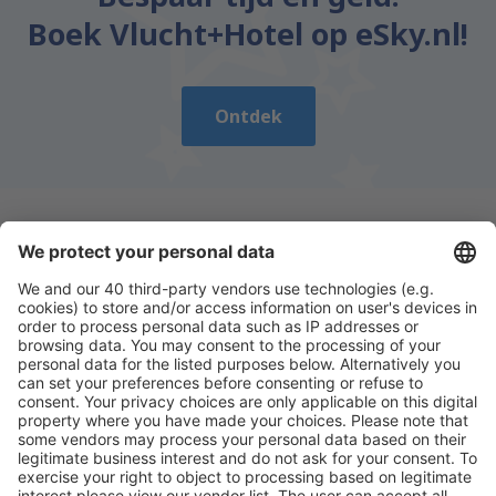
Boek Vlucht+Hotel op eSky.nl!
Ontdek
Download onze app
en plan gemakkelijk uw
reizen