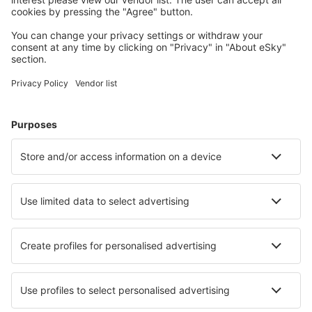
Plan uw reis
Vliegtickets
Stedentrip
Vakantie
Verblijf
Vlucht+hotel
Hotels
Parkeren
Transfers
Attracties
Kom meer te weten
Mobiele app
Luchtvaartmaatschappijen