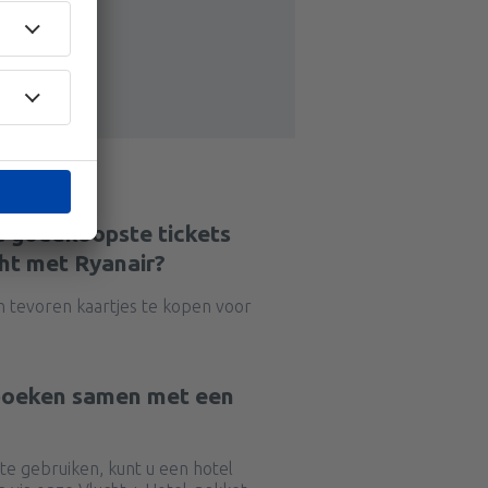
e goedkoopste tickets
ht met Ryanair?
n tevoren kaartjes te kopen voor
 boeken samen met een
e gebruiken, kunt u een hotel