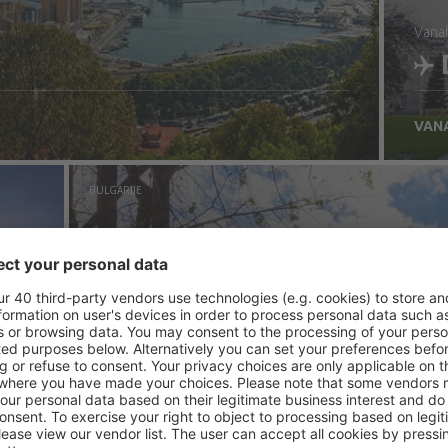
van
VAN
B
BULGARIJE