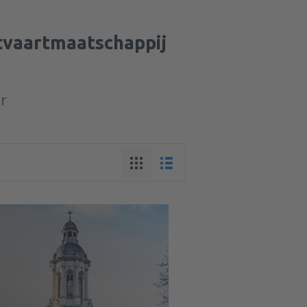
htvaartmaatschappij
ur