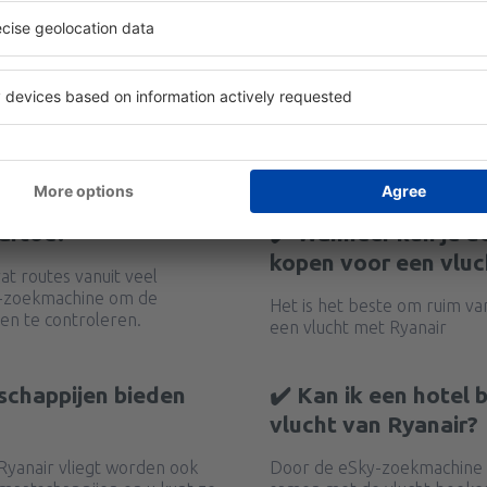
aartoe?
✔️ Wanneer kun je d
kopen voor een vluc
t routes vanuit veel
y-zoekmachine om de
Het is het beste om ruim va
en te controleren.
een vlucht met Ryanair
schappijen bieden
✔️ Kan ik een hotel
vlucht van Ryanair?
Ryanair vliegt worden ook
Door de eSky-zoekmachine t