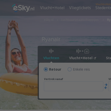
Vlucht+Hot
Vlucht+Hotel
Vliegtickets
Stedent
eSky.nl
Luchtvaartmaatschappijen
Ry
Ryanair
Vluchten
Vlucht+Hotel
St
Retour
Enkele reis
Vertrek vanaf
V