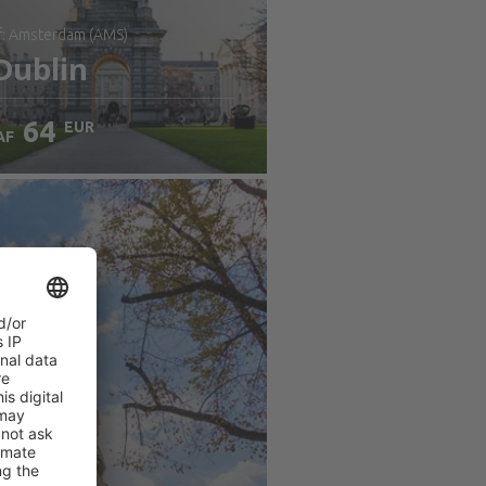
af: Amsterdam (AMS)
Dublin
64
EUR
AF
ekijk de details