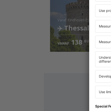
vanaf: Eindhoven (EIN)
Thessaloniki
138
EUR
VANAF
Bekijk de details