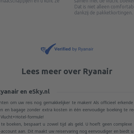
maatschappijen en u kunt ze
samen met de vlucht boeken
Dat is niet alleen comforta
dankzij de pakketkortingen.
Lees meer over Ryanair
yanair en eSky.nl
hten om uw reis nog gemakkelijker te maken! Als officieel erkende p
sen en bagage zonder extra kosten in één eenvoudige boeking te reg
 Vlucht+Hotel-formule!
 te boeken, bespaart u zowel tijd als geld. U hoeft geen complexe i
account aan. Dit maakt uw reiservaring nog eenvoudiger en biedt u 