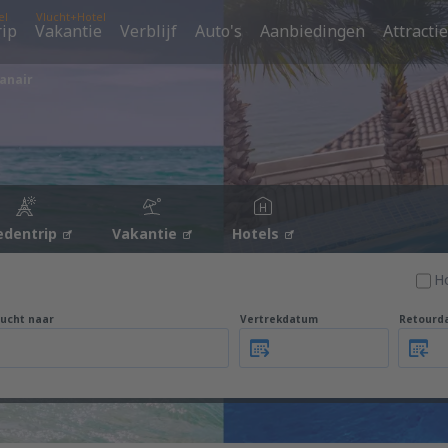
el
Vlucht+Hotel
rip
Vakantie
Verblijf
Auto's
Aanbiedingen
Attracti
anair
edentrip
Vakantie
Hotels
H
lucht naar
Vertrekdatum
Retourd