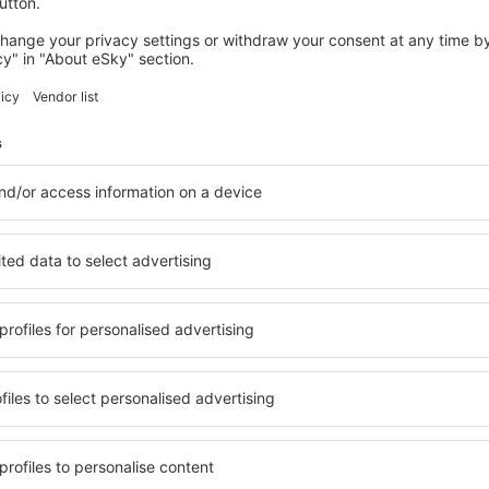
vanaf: Eindhoven (EIN)
Sofia
48
EUR
VANAF
Bekijk de details
SPANJE
SPANJE