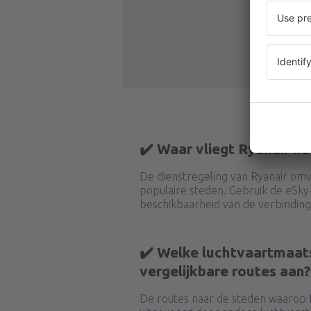
✔️ Waar vliegt Ryanair n
De dienstregeling van Ryanair omva
populaire steden. Gebruik de eSk
beschikbaarheid van de verbinding
✔️ Welke luchtvaartmaat
vergelijkbare routes aan?
De routes naar de steden waarop 