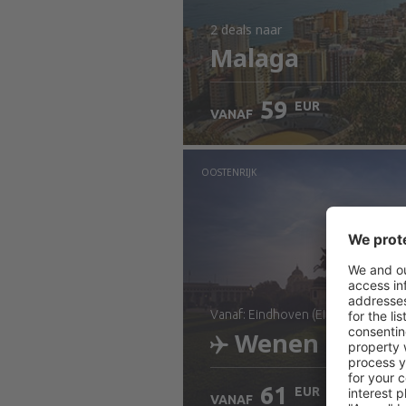
2 deals
naar
Malaga
59
EUR
VANAF
OOSTENRIJK
vanaf: Eindhoven (EIN)
Wenen
61
EUR
VANAF