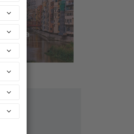
ls
naar
rcelona
55
EUR
AF