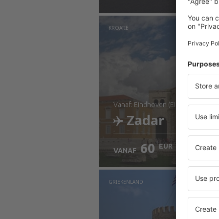
Bekijk de details
KROATIË
vanaf: Eindhoven (EIN)
Zadar
60
EUR
VANAF
Bekijk de details
GRIEKENLAND