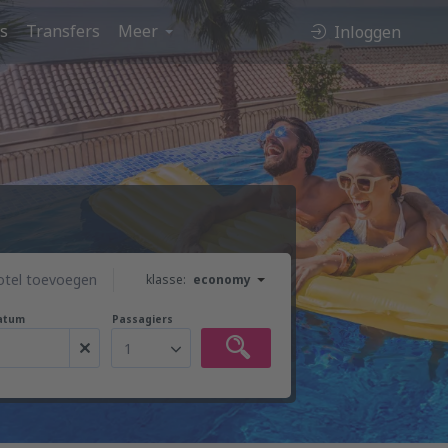
es
Transfers
Meer
Inloggen
otel toevoegen
klasse:
economy
atum
Passagiers
1