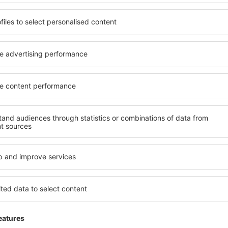
2 dea
vanaf: Eindhoven (EIN)
Alicante
Ba
85
EUR
VANAF
VAN
Bekijk de details
ADVERTISEMENT