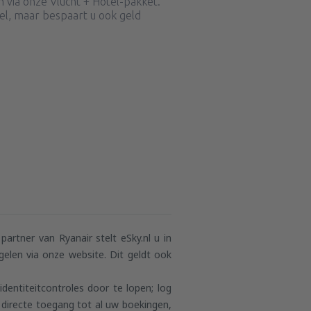
 via onze Vlucht + Hotel-pakket.
bel, maar bespaart u ook geld
artner van Ryanair stelt eSky.nl u in
elen via onze website. Dit geldt ook
dentiteitcontroles door te lopen; log
directe toegang tot al uw boekingen,