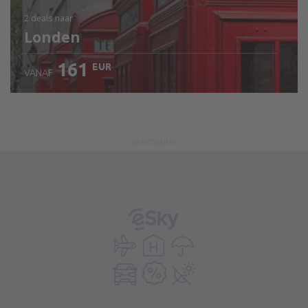
2 deals
naar
Londen
161
EUR
VANAF
ADVERTISEMENT