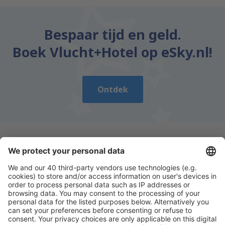
Bespaar tijd en geld.
Boek Vlucht+Hotel op eSky.nl!
Ontdek
Download onze app
en plan gemakkelijk uw
reizen