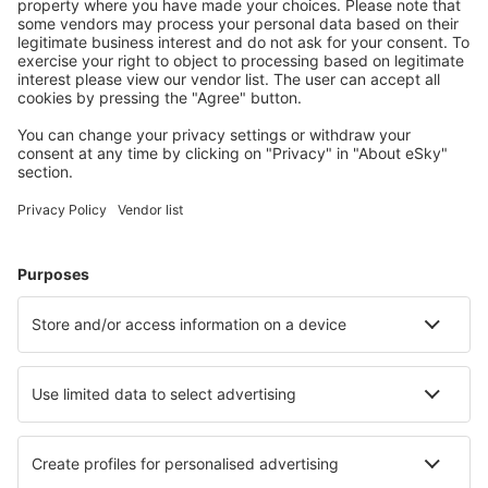
Plan uw reis
Vliegtickets
Stedentrip
Vakantie
Verblijf
Vlucht+hotel
Hotels
Parkeren
Transfers
Attracties
Kom meer te weten