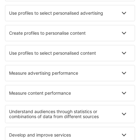
Mobiele app
Luchtvaartmaatschappijen
KLM
Ryanair
Air France
Wizz Air
Transavia
Over eSky
Algemene voorwaarden
Mijn boekingen
Privacykennisgeving
Ondersteuning en contact
Privacy