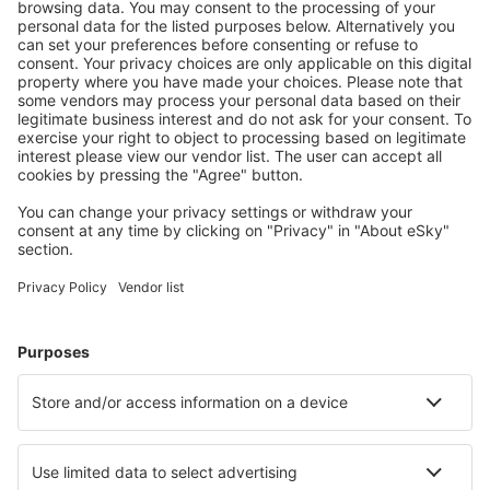
Download onze app
en plan gemakkelijk uw
reizen
Plan uw reis
Vliegtickets
Stedentrip
Vakantie
Verblijf
Vlucht+hotel
Hotels
Parkeren
Transfers