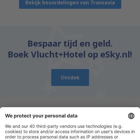
Bekijk beoordelingen van Transavia
Bespaar tijd en geld.
Boek Vlucht+Hotel op eSky.nl!
Ontdek