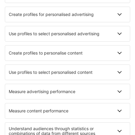
Attracties
Kom meer te weten
Mobiele app
Luchtvaartmaatschappijen
KLM
Ryanair
Air France
Wizz Air
Transavia
Over eSky
Algemene voorwaarden
Mijn boekingen
Privacykennisgeving
Ondersteuning en contact