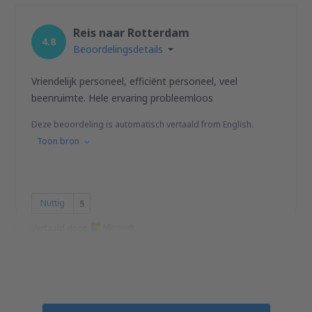
Reis naar Rotterdam
4.8
Beoordelingsdetails
Vriendelijk personeel, efficiënt personeel, veel
beenruimte. Hele ervaring probleemloos
Deze beoordeling is automatisch vertaald from English.
Toon bron
Nuttig
5
Vertaald door
lisa
Великобритания,
April 2023