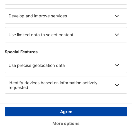
Privacy
Landen
Internationale sites
eSky.eu
eSky.com
eDestinos.com
Copyright © eSky.nl. Alle rechten voorbehouden.