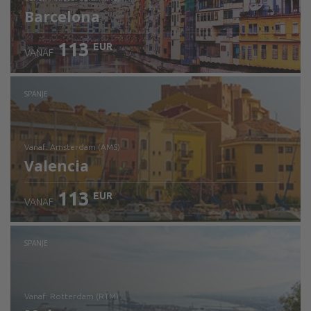
Barcelona
113
EUR
VANAF
Bekijk de details
SPANJE
vanaf: Amsterdam (AMS)
Valencia
113
EUR
VANAF
Bekijk de details
SPANJE
vanaf: Rotterdam (RTM)