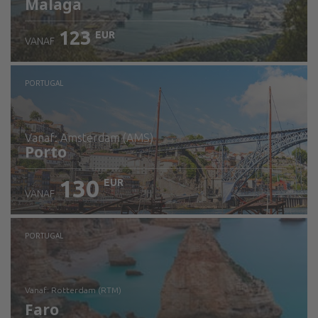
Malaga
123
EUR
VANAF
Bekijk de details
PORTUGAL
vanaf: Amsterdam (AMS)
Porto
130
EUR
VANAF
Bekijk de details
PORTUGAL
vanaf: Rotterdam (RTM)
Faro