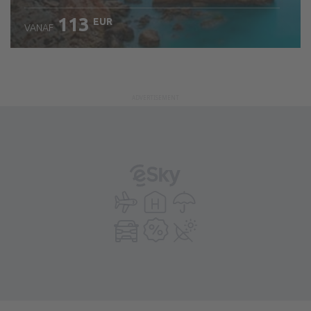
113
EUR
VANAF
Bekijk de details
ADVERTISEMENT