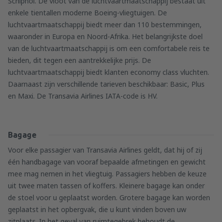
Schiphol. De vloot van de luchtvaartmaatschappij bestaat uit
enkele tientallen moderne Boeing-vliegtuigen. De
luchtvaartmaatschappij biedt meer dan 110 bestemmingen,
waaronder in Europa en Noord-Afrika. Het belangrijkste doel
van de luchtvaartmaatschappij is om een comfortabele reis te
bieden, dit tegen een aantrekkelijke prijs. De
luchtvaartmaatschappij biedt klanten economy class vluchten.
Daarnaast zijn verschillende tarieven beschikbaar: Basic, Plus
en Maxi. De Transavia Airlines IATA-code is HV.
Bagage
Voor elke passagier van Transavia Airlines geldt, dat hij of zij
één handbagage van vooraf bepaalde afmetingen en gewicht
mee mag nemen in het vliegtuig. Passagiers hebben de keuze
uit twee maten tassen of koffers. Kleinere bagage kan onder
de stoel voor u geplaatst worden. Grotere bagage kan worden
geplaatst in het opbergvak, die u kunt vinden boven uw
zitplaats. In het geval van ruimtegebrek behoudt de