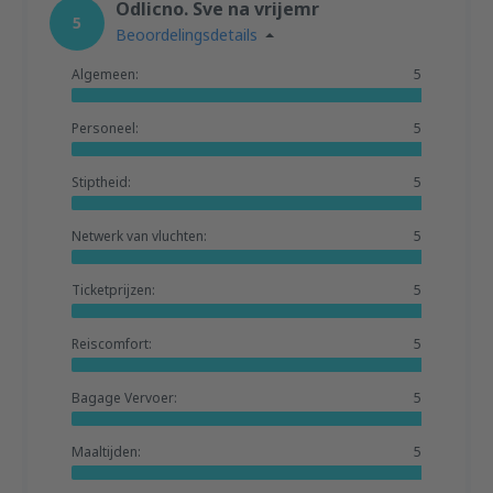
Odlicno. Sve na vrijemr
5
Beoordelingsdetails
Algemeen:
5
Personeel:
5
Stiptheid:
5
Netwerk van vluchten:
5
Ticketprijzen:
5
Reiscomfort:
5
Bagage Vervoer:
5
Maaltijden:
5