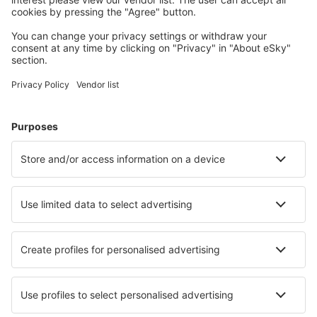
Plan uw reis
Vliegtickets
Stedentrip
Vakantie
Verblijf
Vlucht+hotel
Hotels
Parkeren
Transfers
Attracties
Kom meer te weten
Mobiele app
Luchtvaartmaatschappijen