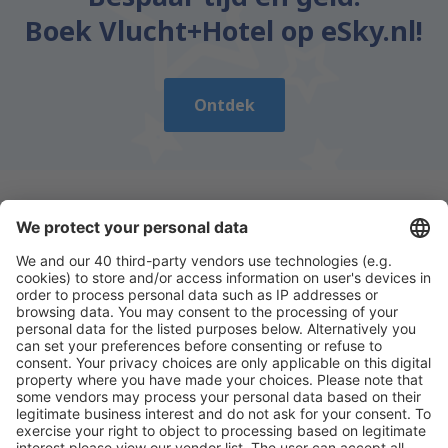
Boek Vlucht+Hotel op eSky.nl!
Ontdek
Download onze app
en plan gemakkelijk uw
reizen