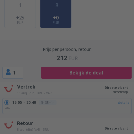
1
8
+25
+0
EUR
EUR
Prijs per persoon, retour:
212
EUR
1
Bekijk de deal
Vertrek
Directe vlucht
tussenstop
11 aug. (din)
BRU - VAR
15:05
20:40
details
4h 35min
Retour
Directe vlucht
8 sep. (din)
VAR - BRU