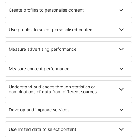
KLM
Ryanair
Air France
Wizz Air
Transavia
Over eSky
Algemene voorwaarden
Mijn boekingen
Privacykennisgeving
Ondersteuning en contact
Privacy