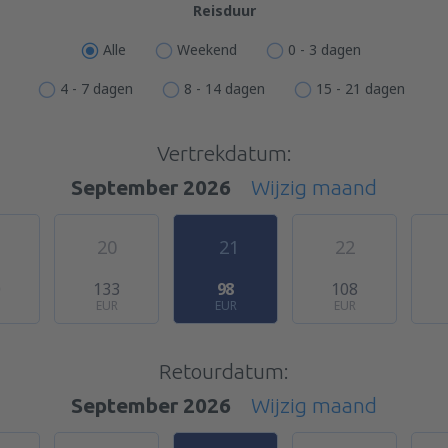
Reisduur
Alle
Weekend
0 - 3 dagen
4 - 7 dagen
8 - 14 dagen
15 - 21 dagen
Vertrekdatum:
September 2026
Wijzig maand
20
21
22
0
133
98
108
EUR
EUR
EUR
Retourdatum:
September 2026
Wijzig maand