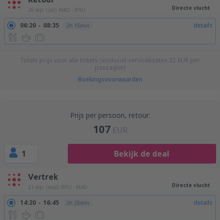
Directe vlucht
26 sep. (zat)
MAD - BRU
06:20
08:35
details
2h 15min
Totale prijs voor alle tickets (exclusief servicekosten
32
EUR
per
passagier)
Boekingsvoorwaarden
Prijs per persoon, retour:
107
EUR
1
Bekijk de deal
Vertrek
Directe vlucht
21 sep. (maa)
BRU - MAD
14:20
16:45
details
2h 25min