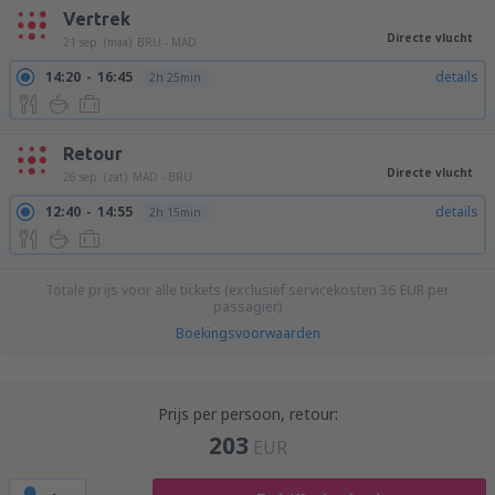
Vertrek
Directe vlucht
21 sep. (maa)
BRU - MAD
14:20
16:45
details
2h 25min
Retour
Directe vlucht
26 sep. (zat)
MAD - BRU
12:40
14:55
details
2h 15min
Totale prijs voor alle tickets (exclusief servicekosten
36
EUR
per
passagier)
Boekingsvoorwaarden
Prijs per persoon, retour:
203
EUR