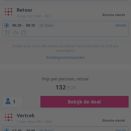
Retour
Directe vlucht
26 sep. (zat)
MAD - BRU
06:20
08:35
details
2h 15min
Totale prijs voor alle tickets (exclusief servicekosten
32
EUR
per
passagier)
Boekingsvoorwaarden
Prijs per persoon, retour:
132
EUR
1
Bekijk de deal
Vertrek
Directe vlucht
21 sep. (maa)
BRU - MAD
17:40
20:05
details