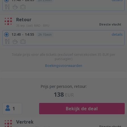
2h 25min
Retour
Directe vlucht
26 sep. (zat)
MAD - BRU
12:40
14:55
details
2h 15min
Totale prijs voor alle tickets (exclusief servicekosten
35
EUR
per
passagier)
Boekingsvoorwaarden
Prijs per persoon, retour:
138
EUR
1
Bekijk de deal
Vertrek
Directe vlucht