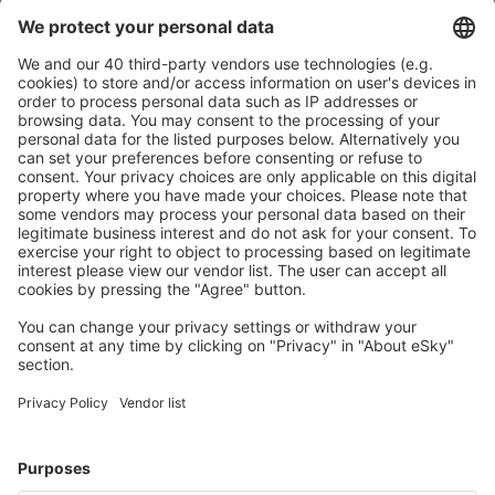
Download onze app
en plan gemakkelijk uw
reizen
Plan uw reis
Vliegtickets
Stedentrip
Vakantie
Verblijf
Vlucht+hotel