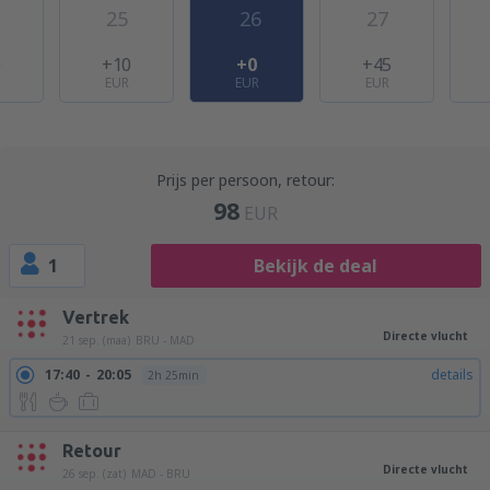
25
26
27
0
+10
+0
+45
EUR
EUR
EUR
Prijs per persoon, retour:
98
EUR
1
Bekijk de deal
Vertrek
Directe vlucht
21 sep. (maa)
BRU - MAD
17:40
20:05
details
2h 25min
Retour
Directe vlucht
26 sep. (zat)
MAD - BRU