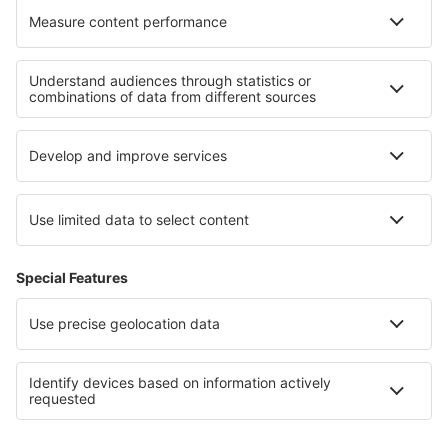
Mijn boekingen
Privacykennisgeving
Ondersteuning en contact
Privacy
Landen
Internationale sites
eSky.eu
eSky.com
eDestinos.com