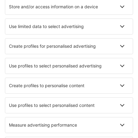
Hotels
Parkeren
Transfers
Attracties
Kom meer te weten
Mobiele app
Luchtvaartmaatschappijen
KLM
Ryanair
Air France
Wizz Air
Transavia
Over eSky
Algemene voorwaarden