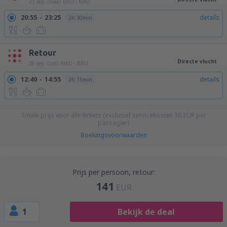
21 sep. (maa)
BRU - MAD
20:55
23:25
details
2h 30min
Retour
Directe vlucht
26 sep. (zat)
MAD - BRU
12:40
14:55
details
2h 15min
Totale prijs voor alle tickets (exclusief servicekosten
36
EUR
per
passagier)
Boekingsvoorwaarden
Prijs per persoon, retour:
141
EUR
1
Bekijk de deal