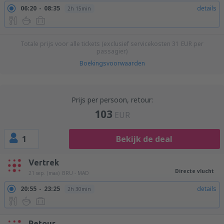
06:20
08:35
details
2h 15min
Totale prijs voor alle tickets (exclusief servicekosten
31
EUR
per
passagier)
Boekingsvoorwaarden
Prijs per persoon, retour:
103
EUR
1
Bekijk de deal
Vertrek
Directe vlucht
21 sep. (maa)
BRU - MAD
20:55
23:25
details
2h 30min
Retour