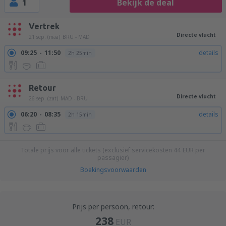
1
Bekijk de deal
Vertrek
Directe vlucht
21 sep. (maa)
BRU - MAD
09:25
11:50
details
2h 25min
Retour
Directe vlucht
26 sep. (zat)
MAD - BRU
06:20
08:35
details
2h 15min
Totale prijs voor alle tickets (exclusief servicekosten
44
EUR
per
passagier)
Boekingsvoorwaarden
Prijs per persoon, retour:
238
EUR