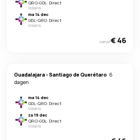
QRO
-
GDL
·
Direct
Volaris
ma 14 dec
GDL
-
QRO
·
Direct
Volaris
€ 46
vanaf
Guadalajara
-
Santiago de Querétaro
6
dagen
ma 14 dec
GDL
-
QRO
·
Direct
Volaris
za 19 dec
QRO
-
GDL
·
Direct
Volaris