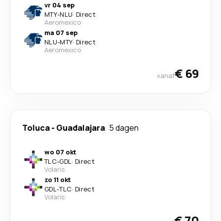
vr 04 sep
MTY
-
NLU
·
Direct
Aeromexico
ma 07 sep
NLU
-
MTY
·
Direct
Aeromexico
€ 69
vanaf
Toluca
-
Guadalajara
5 dagen
wo 07 okt
TLC
-
GDL
·
Direct
Volaris
zo 11 okt
GDL
-
TLC
·
Direct
Volaris
€ 70