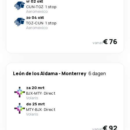
vr 02 okt
CUN
-
TGZ
·
1 stop
Aeromexico
zo 04 okt
TGZ
-
CUN
·
1 stop
Aeromexico
€ 76
vanaf
León de los Aldama
-
Monterrey
6 dagen
za 20 mrt
BJX
-
MTY
·
Direct
Volaris
do 25 mrt
MTY
-
BJX
·
Direct
Volaris
€ 92
vanaf