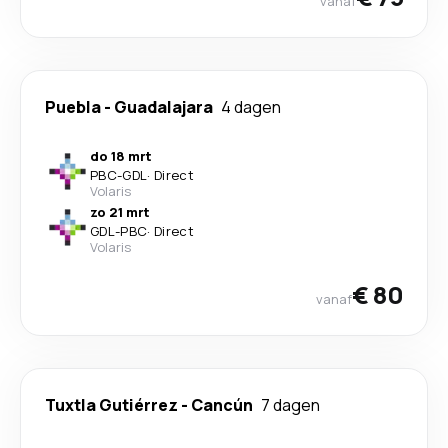
vanaf
Puebla
-
Guadalajara
4 dagen
do 18 mrt
PBC
-
GDL
·
Direct
Volaris
zo 21 mrt
GDL
-
PBC
·
Direct
Volaris
€ 80
vanaf
Tuxtla Gutiérrez
-
Cancún
7 dagen