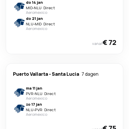
do 14 jan
MID
-
NLU
·
Direct
Aeromexico
do 21 jan
NLU
-
MID
·
Direct
Aeromexico
€ 72
vanaf
Puerto Vallarta
-
Santa Lucia
7 dagen
ma 11 jan
PVR
-
NLU
·
Direct
Aeromexico
zo 17 jan
NLU
-
PVR
·
Direct
Aeromexico
€ 75