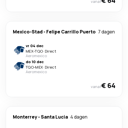
€ 64
vanaf
Mexico-Stad
-
Felipe Carrillo Puerto
7 dagen
vr 04 dec
MEX
-
TQO
·
Direct
Aeromexico
do 10 dec
TQO
-
MEX
·
Direct
Aeromexico
€ 64
vanaf
Monterrey
-
Santa Lucia
4 dagen