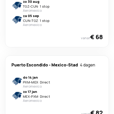
zo 30 aug
TGZ
-
CUN
·
1 stop
Aeromexico
za 05 sep
CUN
-
TGZ
·
1 stop
Aeromexico
€ 68
vanaf
Puerto Escondido
-
Mexico-Stad
4 dagen
do 14 jan
PXM
-
MEX
·
Direct
Aeromexico
zo 17 jan
MEX
-
PXM
·
Direct
Aeromexico
€ 82
vanaf