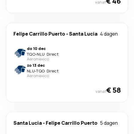
€ 46
vanaf
Felipe Carrillo Puerto
-
Santa Lucia
4 dagen
do 10 dec
TQO
-
NLU
·
Direct
Aeromexico
zo 13 dec
NLU
-
TQO
·
Direct
Aeromexico
€ 58
vanaf
Santa Lucia
-
Felipe Carrillo Puerto
5 dagen