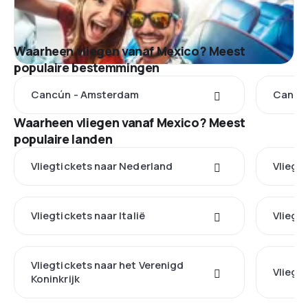
Waarheen vliegen vanaf Mexico? Meest
populaire bestemmingen
Cancún - Amsterdam
Cancún
Waarheen vliegen vanaf Mexico? Meest
populaire landen
Vliegtickets naar Nederland
Vliegt
Vliegtickets naar Italië
Vliegti
Vliegtickets naar het Verenigd
Vliegti
Koninkrijk