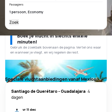
Passagiers
Zoek
Boek je vlucht in slechts enkele
minuten!
Gebruik de zoekbalk bovenaan de pagina. Vertel ons waar
en wanneer je vliegt, en wij regelen de rest.
Speciale vluchtaanbiedingen vanaf Mexico
Santiago de Querétaro
-
Guadalajara
4
dagen
vr 11 dec