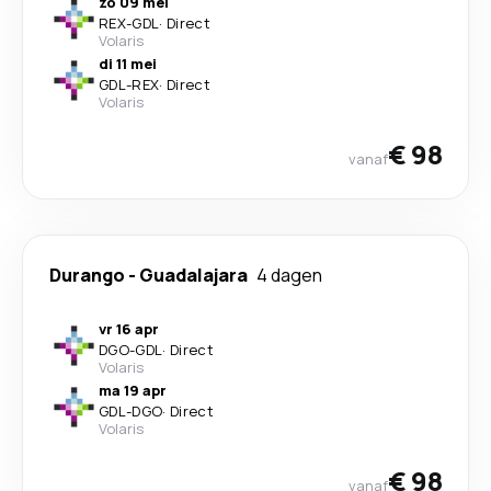
zo 09 mei
REX
-
GDL
·
Direct
Volaris
di 11 mei
GDL
-
REX
·
Direct
Volaris
€ 98
vanaf
Durango
-
Guadalajara
4 dagen
vr 16 apr
DGO
-
GDL
·
Direct
Volaris
ma 19 apr
GDL
-
DGO
·
Direct
Volaris
€ 98
vanaf