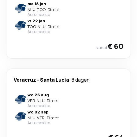
ma 18 jan
NLU
-
TQO
·
Direct
Aeromexico
vr 22 jan
TQO
-
NLU
·
Direct
Aeromexico
€ 60
vanaf
Veracruz
-
Santa Lucia
8 dagen
wo 26 aug
VER
-
NLU
·
Direct
Aeromexico
wo 02 sep
NLU
-
VER
·
Direct
Aeromexico