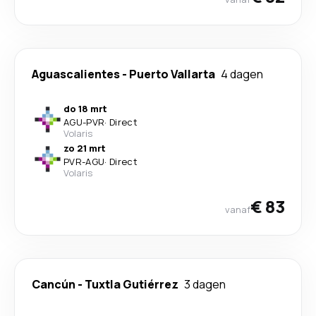
Aguascalientes
-
Puerto Vallarta
4 dagen
do 18 mrt
AGU
-
PVR
·
Direct
Volaris
zo 21 mrt
PVR
-
AGU
·
Direct
Volaris
€ 83
vanaf
Cancún
-
Tuxtla Gutiérrez
3 dagen