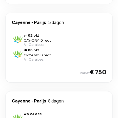
Cayenne
-
Parijs
5 dagen
vr 02 okt
CAY
-
ORY
·
Direct
Air Caraibes
di 06 okt
ORY
-
CAY
·
Direct
Air Caraibes
€ 750
vanaf
Cayenne
-
Parijs
8 dagen
wo 23 dec