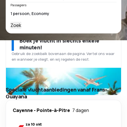
Passagiers
Zoek
Boek je vlucht in slechts enkele
minuten!
Gebruik de zoekbalk bovenaan de pagina. Vertel ons waar
en wanneer je vliegt, en wij regelen de rest.
Speciale vluchtaanbiedingen vanaf Frans-
Guayana
Cayenne
-
Pointe-à-Pitre
7 dagen
za 10 okt