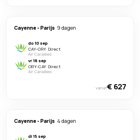
Cayenne
-
Parijs
9 dagen
do 10 sep
CAY
-
ORY
·
Direct
Air Caraibes
vr 18 sep
ORY
-
CAY
·
Direct
Air Caraibes
€ 627
vanaf
Cayenne
-
Parijs
4 dagen
di 15 sep