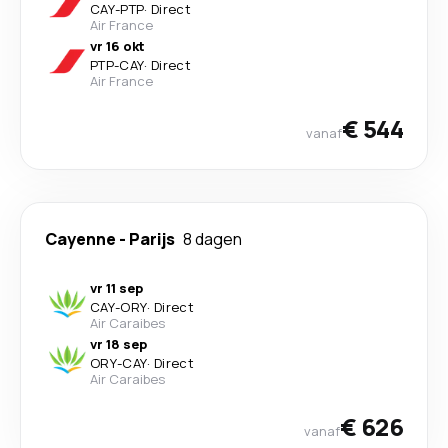
CAY
-
PTP
·
Direct
Air France
vr 16 okt
PTP
-
CAY
·
Direct
Air France
€ 544
vanaf
Cayenne
-
Parijs
8 dagen
vr 11 sep
CAY
-
ORY
·
Direct
Air Caraibes
vr 18 sep
ORY
-
CAY
·
Direct
Air Caraibes
€ 626
vanaf