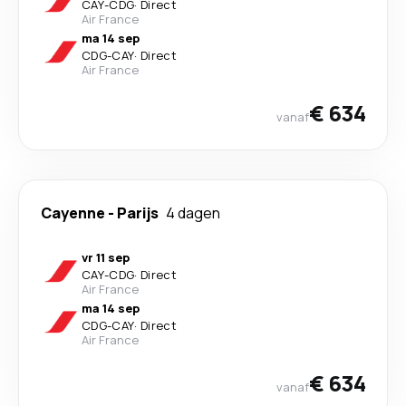
CAY
-
CDG
·
Direct
Air France
ma 14 sep
CDG
-
CAY
·
Direct
Air France
€ 634
vanaf
Cayenne
-
Parijs
4 dagen
vr 11 sep
CAY
-
CDG
·
Direct
Air France
ma 14 sep
CDG
-
CAY
·
Direct
Air France
€ 634
vanaf