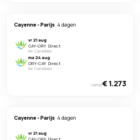
Cayenne
-
Parijs
4 dagen
vr 21 aug
CAY
-
ORY
·
Direct
Air Caraibes
ma 24 aug
ORY
-
CAY
·
Direct
Air Caraibes
€ 1.273
vanaf
Cayenne
-
Parijs
4 dagen
vr 21 aug
CAY
-
ORY
·
Direct