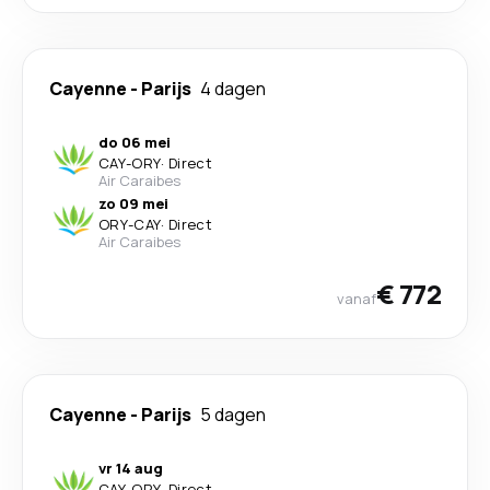
Cayenne
-
Parijs
4 dagen
do 06 mei
CAY
-
ORY
·
Direct
Air Caraibes
zo 09 mei
ORY
-
CAY
·
Direct
Air Caraibes
€ 772
vanaf
Cayenne
-
Parijs
5 dagen
vr 14 aug
CAY
-
ORY
·
Direct