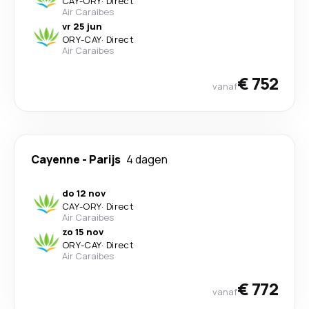
CAY
-
ORY
·
Direct
Air Caraibes
vr 25 jun
ORY
-
CAY
·
Direct
Air Caraibes
€ 752
vanaf
Cayenne
-
Parijs
4 dagen
do 12 nov
CAY
-
ORY
·
Direct
Air Caraibes
zo 15 nov
ORY
-
CAY
·
Direct
Air Caraibes
€ 772
vanaf