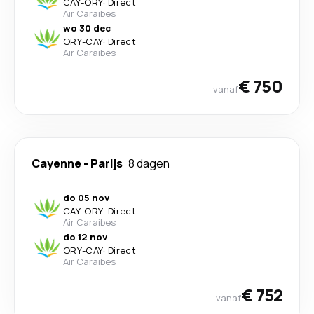
CAY
-
ORY
·
Direct
Air Caraibes
wo 30 dec
ORY
-
CAY
·
Direct
Air Caraibes
€ 750
vanaf
Cayenne
-
Parijs
8 dagen
do 05 nov
CAY
-
ORY
·
Direct
Air Caraibes
do 12 nov
ORY
-
CAY
·
Direct
Air Caraibes
€ 752
vanaf