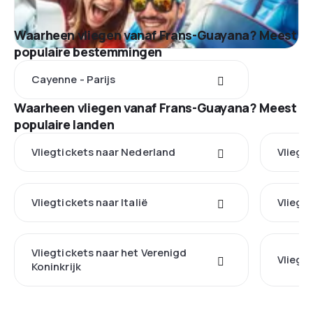
Waarheen vliegen vanaf Frans-Guayana? Meest
populaire bestemmingen
Cayenne - Parijs
Waarheen vliegen vanaf Frans-Guayana? Meest
populaire landen
Vliegtickets naar Nederland
Vliegt
Vliegtickets naar Italië
Vliegti
Vliegtickets naar het Verenigd
Vliegti
Koninkrijk