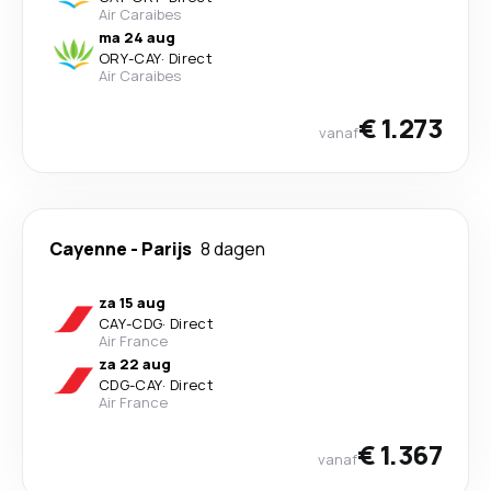
Air Caraibes
ma 24 aug
ORY
-
CAY
·
Direct
Air Caraibes
€ 1.273
vanaf
Cayenne
-
Parijs
8 dagen
za 15 aug
CAY
-
CDG
·
Direct
Air France
za 22 aug
CDG
-
CAY
·
Direct
Air France
€ 1.367
vanaf