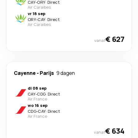
CAY
-
ORY
·
Direct
Air Caraibes
vr 18 sep
ORY
-
CAY
·
Direct
Air Caraibes
€ 627
vanaf
Cayenne
-
Parijs
9 dagen
di 08 sep
CAY
-
CDG
·
Direct
Air France
wo 16 sep
CDG
-
CAY
·
Direct
Air France
€ 634
vanaf