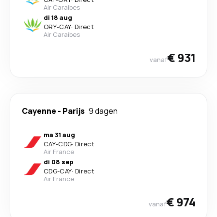
Air Caraibes
di 18 aug
ORY
-
CAY
·
Direct
Air Caraibes
€ 931
vanaf
Cayenne
-
Parijs
9 dagen
ma 31 aug
CAY
-
CDG
·
Direct
Air France
di 08 sep
CDG
-
CAY
·
Direct
Air France
€ 974
vanaf