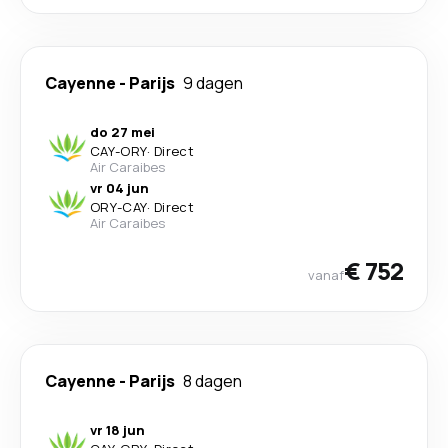
Cayenne
-
Parijs
9 dagen
do 27 mei
CAY
-
ORY
·
Direct
Air Caraibes
vr 04 jun
ORY
-
CAY
·
Direct
Air Caraibes
€ 752
vanaf
Cayenne
-
Parijs
8 dagen
vr 18 jun