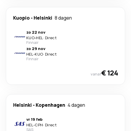
Kuopio
-
Helsinki
8 dagen
zo 22 nov
KUO
-
HEL
·
Direct
Finnair
zo 29 nov
HEL
-
KUO
·
Direct
Finnair
€ 124
vanaf
Helsinki
-
Kopenhagen
4 dagen
vr 19 feb
HEL
-
CPH
·
Direct
SAS