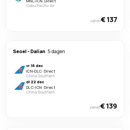
MNL
-
ICN
·
Direct
Cebu Pacific Air
€ 137
vanaf
Seoel
-
Dalian
5 dagen
vr 18 dec
ICN
-
DLC
·
Direct
China Southern
di 22 dec
DLC
-
ICN
·
Direct
China Southern
€ 139
vanaf