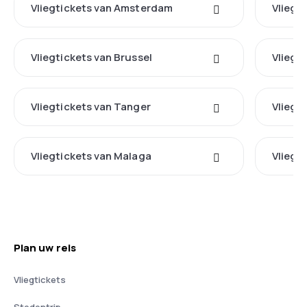
Vliegtickets van Amsterdam
Vliegt
Vliegtickets van Brussel
Vliegt
Vliegtickets van Tanger
Vliegt
Vliegtickets van Malaga
Vliegt
Plan uw reis
Vliegtickets
Stedentrip