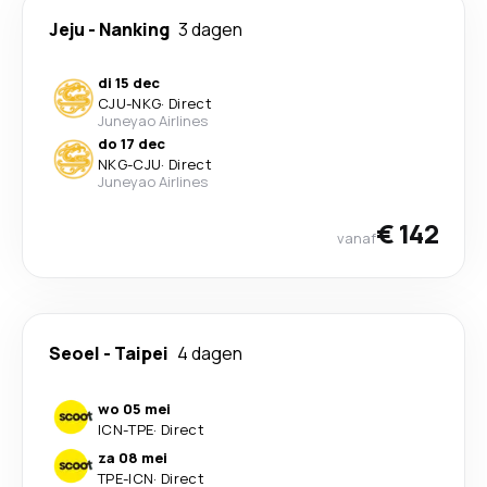
Jeju
-
Nanking
3 dagen
di 15 dec
CJU
-
NKG
·
Direct
Juneyao Airlines
do 17 dec
NKG
-
CJU
·
Direct
Juneyao Airlines
€ 142
vanaf
Seoel
-
Taipei
4 dagen
wo 05 mei
ICN
-
TPE
·
Direct
za 08 mei
TPE
-
ICN
·
Direct