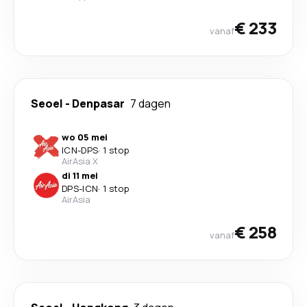
€ 233
vanaf
Seoel
-
Denpasar
7 dagen
wo 05 mei
ICN
-
DPS
·
1 stop
AirAsia X
di 11 mei
DPS
-
ICN
·
1 stop
AirAsia
€ 258
vanaf