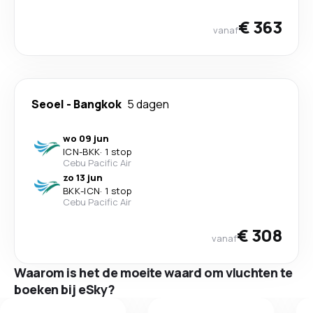
€ 363
vanaf
Seoel
-
Bangkok
5 dagen
wo 09 jun
ICN
-
BKK
·
1 stop
Cebu Pacific Air
zo 13 jun
BKK
-
ICN
·
1 stop
Cebu Pacific Air
€ 308
vanaf
Waarom is het de moeite waard om vluchten te
boeken bij eSky?