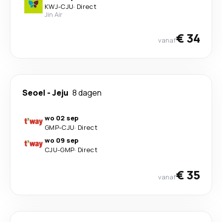
KWJ
-
CJU
·
Direct
Jin Air
€ 34
vanaf
Seoel
-
Jeju
8 dagen
wo 02 sep
GMP
-
CJU
·
Direct
wo 09 sep
CJU
-
GMP
·
Direct
€ 35
vanaf