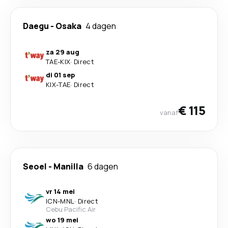
Daegu
-
Osaka
4 dagen
za 29 aug
TAE
-
KIX
·
Direct
di 01 sep
KIX
-
TAE
·
Direct
€ 115
vanaf
Seoel
-
Manilla
6 dagen
vr 14 mei
ICN
-
MNL
·
Direct
Cebu Pacific Air
wo 19 mei