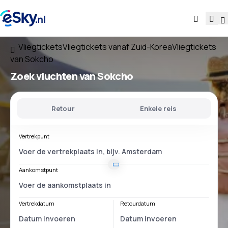
Vliegtickets
Vliegtickets vanaf Zuid-Korea
Vliegtickets
van Sokcho
Zoek vluchten
van Sokcho
Retour
Enkele reis
Vertrekpunt
Aankomstpunt
Vertrekdatum
Retourdatum