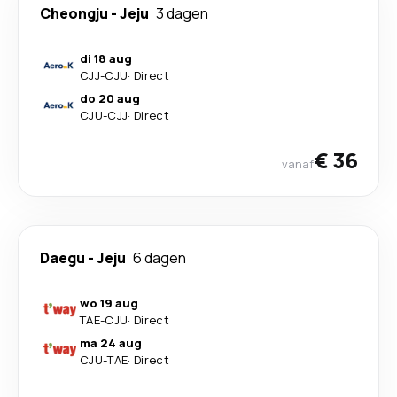
Cheongju
-
Jeju
3 dagen
di 18 aug
CJJ
-
CJU
·
Direct
do 20 aug
CJU
-
CJJ
·
Direct
€ 36
vanaf
Daegu
-
Jeju
6 dagen
wo 19 aug
TAE
-
CJU
·
Direct
ma 24 aug
CJU
-
TAE
·
Direct