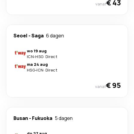
€ 43
vanaf
Seoel
-
Saga
6 dagen
wo 19 aug
ICN
-
HSG
·
Direct
ma 24 aug
HSG
-
ICN
·
Direct
€ 95
vanaf
Busan
-
Fukuoka
5 dagen
do 27 aug