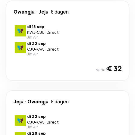
Gwangju
-
Jeju
8 dagen
di 15 sep
KWJ
-
CJU
·
Direct
Jin Air
di 22 sep
CJU
-
KWJ
·
Direct
Jin Air
€ 32
vanaf
Jeju
-
Gwangju
8 dagen
di 22 sep
CJU
-
KWJ
·
Direct
Jin Air
di 29 sep