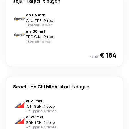
Jeju
-
Taipei
5 dagen
do 04 mrt
CJU
-
TPE
·
Direct
Tigerair Taiwan
ma 08 mrt
TPE
-
CJU
·
Direct
Tigerair Taiwan
€ 184
vanaf
Seoel
-
Ho Chi Minh-stad
5 dagen
vr 21 mei
ICN
-
SGN
·
1 stop
Philippine Airlines
di 25 mei
SGN
-
ICN
·
1 stop
Philippine Airlines