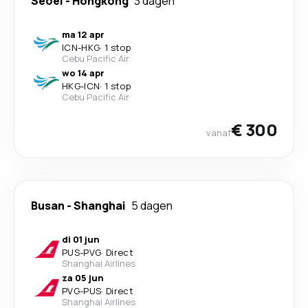
Seoel
-
Hongkong
3 dagen
ma 12 apr
ICN
-
HKG
·
1 stop
Cebu Pacific Air
wo 14 apr
HKG
-
ICN
·
1 stop
Cebu Pacific Air
€ 300
vanaf
Busan
-
Shanghai
5 dagen
di 01 jun
PUS
-
PVG
·
Direct
Shanghai Airlines
za 05 jun
PVG
-
PUS
·
Direct
Shanghai Airlines