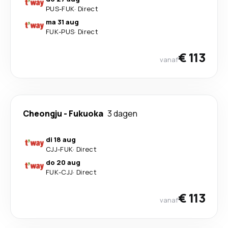
PUS
-
FUK
·
Direct
ma 31 aug
FUK
-
PUS
·
Direct
€ 113
vanaf
Cheongju
-
Fukuoka
3 dagen
di 18 aug
CJJ
-
FUK
·
Direct
do 20 aug
FUK
-
CJJ
·
Direct
€ 113
vanaf