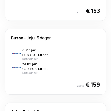
€ 153
vanaf
Busan
-
Jeju
5 dagen
di 05 jan
PUS
-
CJU
·
Direct
Korean Air
za 09 jan
CJU
-
PUS
·
Direct
Korean Air
€ 159
vanaf