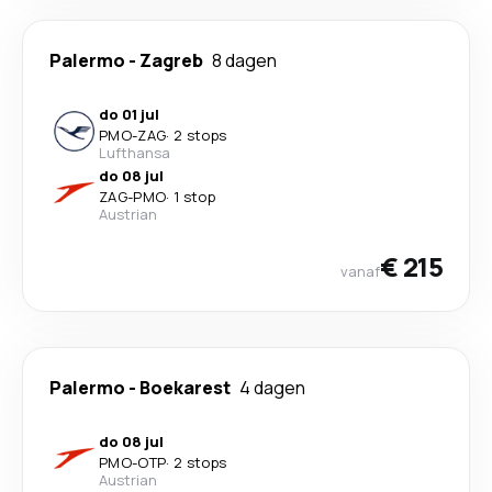
Palermo
-
Zagreb
8 dagen
do 01 jul
PMO
-
ZAG
·
2 stops
Lufthansa
do 08 jul
ZAG
-
PMO
·
1 stop
Austrian
€ 215
vanaf
Palermo
-
Boekarest
4 dagen
do 08 jul
PMO
-
OTP
·
2 stops
Austrian