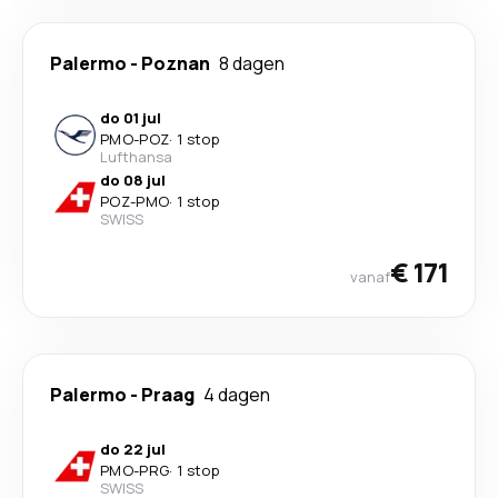
Palermo
-
Poznan
8 dagen
do 01 jul
PMO
-
POZ
·
1 stop
Lufthansa
do 08 jul
POZ
-
PMO
·
1 stop
SWISS
€ 171
vanaf
Palermo
-
Praag
4 dagen
do 22 jul
PMO
-
PRG
·
1 stop
SWISS