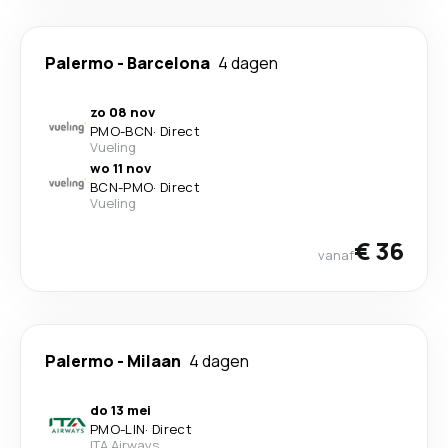
Palermo
-
Barcelona
4 dagen
zo 08 nov
PMO
-
BCN
·
Direct
Vueling
wo 11 nov
BCN
-
PMO
·
Direct
Vueling
€ 36
vanaf
Palermo
-
Milaan
4 dagen
do 13 mei
PMO
-
LIN
·
Direct
ITA Airways