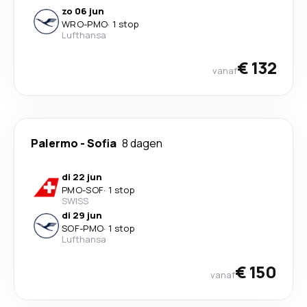
zo 06 jun
WRO
-
PMO
·
1 stop
Lufthansa
€ 132
vanaf
Palermo
-
Sofia
8 dagen
di 22 jun
PMO
-
SOF
·
1 stop
SWISS
di 29 jun
SOF
-
PMO
·
1 stop
Lufthansa
€ 150
vanaf