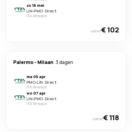
zo 16 mei
LIN
-
PMO
·
Direct
ITA Airways
€ 102
vanaf
Palermo
-
Milaan
3 dagen
ma 05 apr
PMO
-
LIN
·
Direct
ITA Airways
wo 07 apr
LIN
-
PMO
·
Direct
ITA Airways
€ 118
vanaf