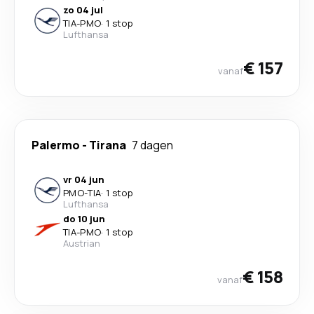
zo 04 jul
TIA
-
PMO
·
1 stop
Lufthansa
€ 157
vanaf
Palermo
-
Tirana
7 dagen
vr 04 jun
PMO
-
TIA
·
1 stop
Lufthansa
do 10 jun
TIA
-
PMO
·
1 stop
Austrian
€ 158
vanaf