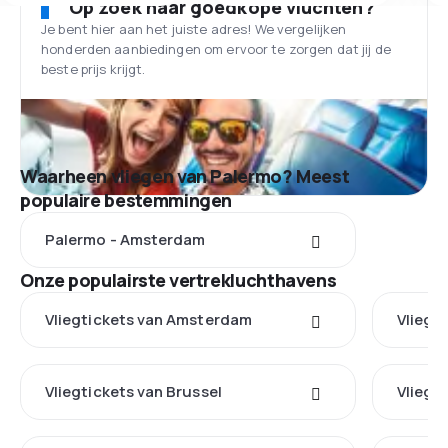
Op zoek naar goedkope vluchten?
Je bent hier aan het juiste adres! We vergelijken
honderden aanbiedingen om ervoor te zorgen dat jij de
beste prijs krijgt.
Waarheen vliegen van Palermo? Meest
populaire bestemmingen
Palermo - Amsterdam
Onze populairste vertrekluchthavens
Vliegtickets van Amsterdam
Vliegt
Vliegtickets van Brussel
Vliegt