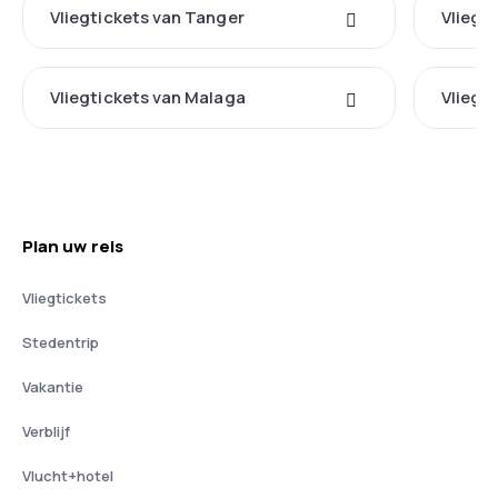
Vliegtickets van Tanger
Vliegt
Vliegtickets van Malaga
Vliegt
Plan uw reis
Vliegtickets
Stedentrip
Vakantie
Verblijf
Vlucht+hotel