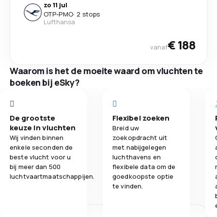
zo 11 jul
OTP
-
PMO
·
2 stops
Lufthansa
€ 188
vanaf
Waarom is het de moeite waard om vluchten te
boeken bij eSky?
De grootste
Flexibel zoeken
keuze in vluchten
Breid uw
Wij vinden binnen
zoekopdracht uit
enkele seconden de
met nabijgelegen
beste vlucht voor u
luchthavens en
bij meer dan 500
flexibele data om de
luchtvaartmaatschappijen.
goedkoopste optie
te vinden.