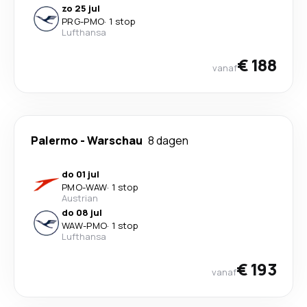
zo 25 jul
PRG
-
PMO
·
1 stop
Lufthansa
€ 188
vanaf
Palermo
-
Warschau
8 dagen
do 01 jul
PMO
-
WAW
·
1 stop
Austrian
do 08 jul
WAW
-
PMO
·
1 stop
Lufthansa
€ 193
vanaf