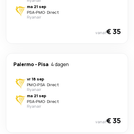
Ryanair
ma 21 sep
PSA
-
PMO
·
Direct
Ryanair
€ 35
vanaf
Palermo
-
Pisa
4 dagen
vr 18 sep
PMO
-
PSA
·
Direct
Ryanair
ma 21 sep
PSA
-
PMO
·
Direct
Ryanair
€ 35
vanaf