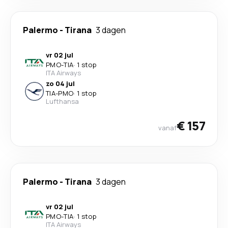
Palermo
-
Tirana
3 dagen
vr 02 jul
PMO
-
TIA
·
1 stop
ITA Airways
zo 04 jul
TIA
-
PMO
·
1 stop
Lufthansa
€ 157
vanaf
Palermo
-
Tirana
3 dagen
vr 02 jul
PMO
-
TIA
·
1 stop
ITA Airways