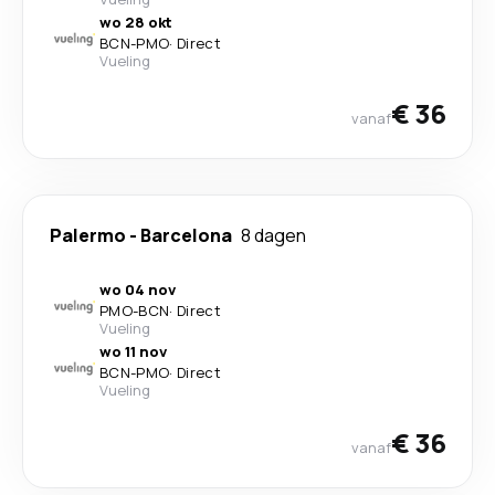
wo 28 okt
BCN
-
PMO
·
Direct
Vueling
€ 36
vanaf
Palermo
-
Barcelona
8 dagen
wo 04 nov
PMO
-
BCN
·
Direct
Vueling
wo 11 nov
BCN
-
PMO
·
Direct
Vueling
€ 36
vanaf