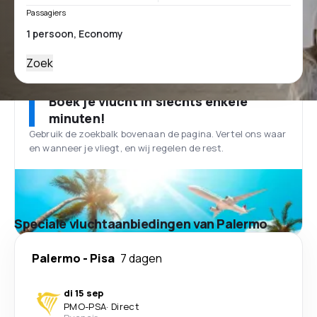
Passagiers
Zoek
Boek je vlucht in slechts enkele
minuten!
Gebruik de zoekbalk bovenaan de pagina. Vertel ons waar
en wanneer je vliegt, en wij regelen de rest.
Speciale vluchtaanbiedingen van Palermo
Palermo
-
Pisa
7 dagen
di 15 sep
PMO
-
PSA
·
Direct