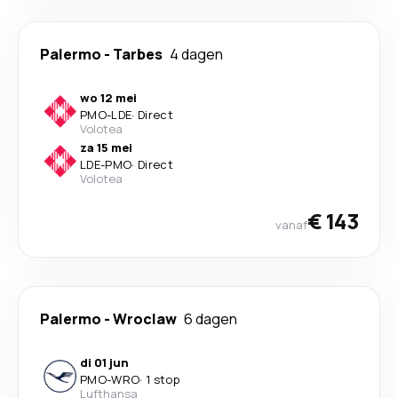
Palermo
-
Tarbes
4 dagen
wo 12 mei
PMO
-
LDE
·
Direct
Volotea
za 15 mei
LDE
-
PMO
·
Direct
Volotea
€ 143
vanaf
Palermo
-
Wroclaw
6 dagen
di 01 jun
PMO
-
WRO
·
1 stop
Lufthansa