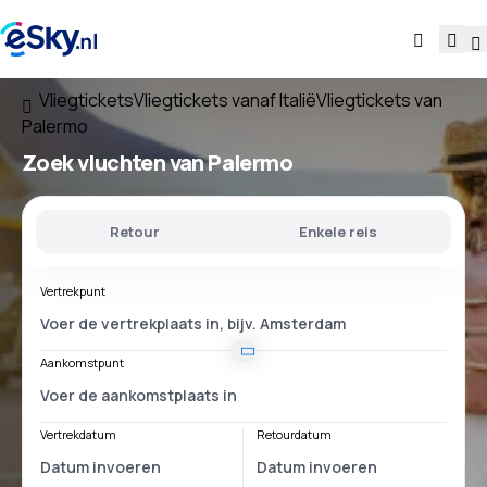
Vliegtickets
Vliegtickets vanaf Italië
Vliegtickets van
Palermo
Zoek vluchten
van Palermo
Retour
Enkele reis
Vertrekpunt
Aankomstpunt
Vertrekdatum
Retourdatum