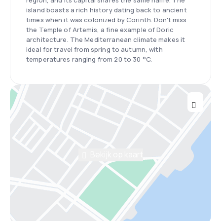
region, and its capital shares the same name. The
island boasts a rich history dating back to ancient
times when it was colonized by Corinth. Don't miss
the Temple of Artemis, a fine example of Doric
architecture. The Mediterranean climate makes it
ideal for travel from spring to autumn, with
temperatures ranging from 20 to 30 °C.
Bekijk op kaart