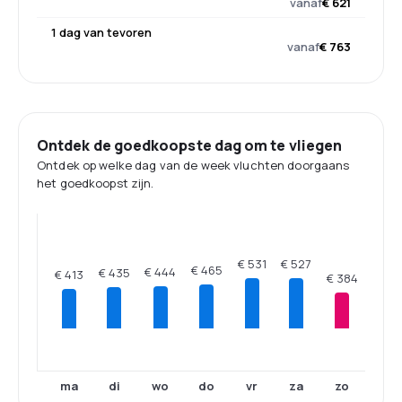
vanaf
€ 621
1 dag van tevoren
vanaf
€ 763
Ontdek de goedkoopste dag om te vliegen
Ontdek op welke dag van de week vluchten doorgaans
het goedkoopst zijn.
€ 531
€ 527
€ 465
€ 444
€ 435
€ 413
€ 384
ma
di
wo
do
vr
za
zo