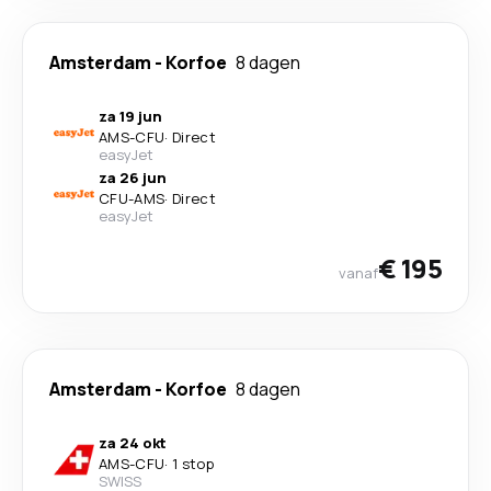
Amsterdam
-
Korfoe
8 dagen
za 19 jun
AMS
-
CFU
·
Direct
easyJet
za 26 jun
CFU
-
AMS
·
Direct
easyJet
€ 195
vanaf
Amsterdam
-
Korfoe
8 dagen
za 24 okt
AMS
-
CFU
·
1 stop
SWISS