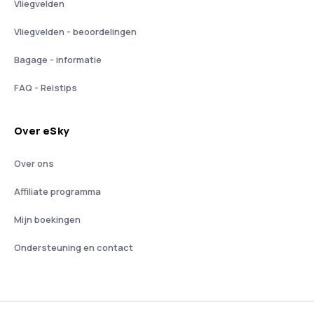
Vliegvelden
Vliegvelden - beoordelingen
Bagage - informatie
FAQ - Reistips
Over eSky
Over ons
Affiliate programma
Mijn boekingen
Ondersteuning en contact