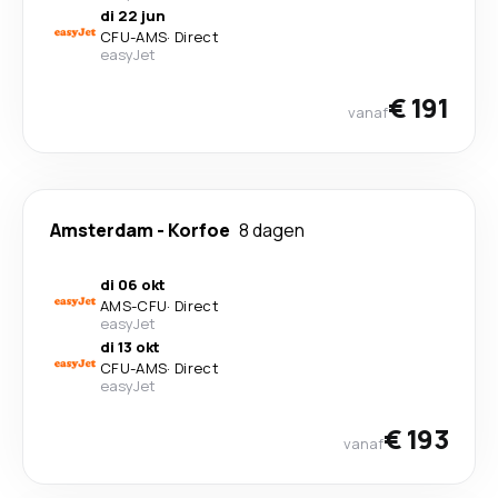
di 22 jun
CFU
-
AMS
·
Direct
easyJet
€ 191
vanaf
Amsterdam
-
Korfoe
8 dagen
di 06 okt
AMS
-
CFU
·
Direct
easyJet
di 13 okt
CFU
-
AMS
·
Direct
easyJet
€ 193
vanaf