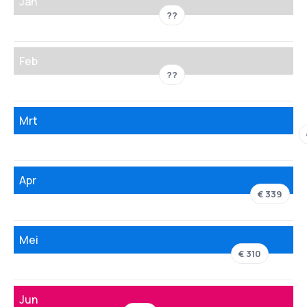
Jan
??
Feb
??
Mrt
Apr
€ 339
Mei
€ 310
Jun