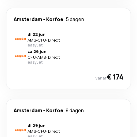
Amsterdam
-
Korfoe
5 dagen
di 22 jun
AMS
-
CFU
·
Direct
easyJet
za 26 jun
CFU
-
AMS
·
Direct
easyJet
€ 174
vanaf
Amsterdam
-
Korfoe
8 dagen
di 29 jun
AMS
-
CFU
·
Direct
easyJet