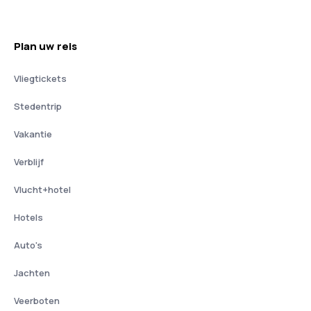
Plan uw reis
Vliegtickets
Stedentrip
Vakantie
Verblijf
Vlucht+hotel
Hotels
Auto's
Jachten
Veerboten