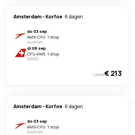
Amsterdam
-
Korfoe
6 dagen
do 03 sep
AMS
-
CFU
·
1 stop
Austrian
di 08 sep
CFU
-
AMS
·
1 stop
SWISS
€ 213
vanaf
Amsterdam
-
Korfoe
6 dagen
do 03 sep
AMS
-
CFU
·
1 stop
Austrian