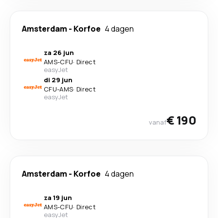
Amsterdam
-
Korfoe
4 dagen
za 26 jun
AMS
-
CFU
·
Direct
easyJet
di 29 jun
CFU
-
AMS
·
Direct
easyJet
€ 190
vanaf
Amsterdam
-
Korfoe
4 dagen
za 19 jun
AMS
-
CFU
·
Direct
easyJet