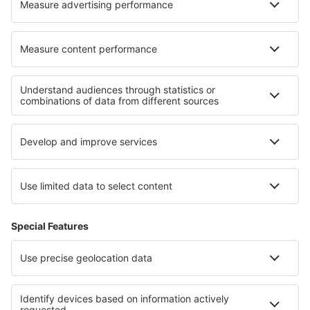
Over eSky
Algemene voorwaarden
Mijn boekingen
Privacykennisgeving
Ondersteuning en contact
Privacy
Landen
Internationale sites
eSky.eu
eSky.com
eDestinos.com