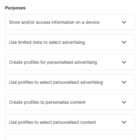
Verblijf
Vlucht+hotel
Hotels
Parkeren
Transfers
Attracties
Kom meer te weten
Mobiele app
Luchtvaartmaatschappijen
KLM
Ryanair
Air France
Wizz Air
Transavia