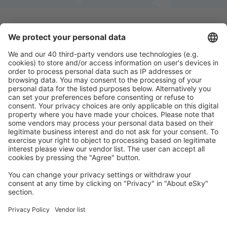
Download onze app
en plan gemakkelijk uw
reizen
Plan uw reis
Vliegtickets
Stedentrip
Vakantie