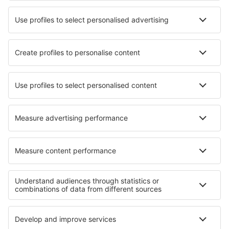
Mobiele app
Luchtvaartmaatschappijen
KLM
Ryanair
Air France
Wizz Air
Transavia
Over eSky
Algemene voorwaarden
Mijn boekingen
Privacykennisgeving
Ondersteuning en contact
Privacy