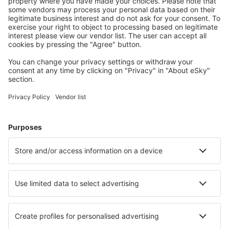
Plan uw reis
Vliegtickets
Stedentrip
Vakantie
Verblijf
Vlucht+hotel
Hotels
Parkeren
Transfers
Attracties
Kom meer te weten