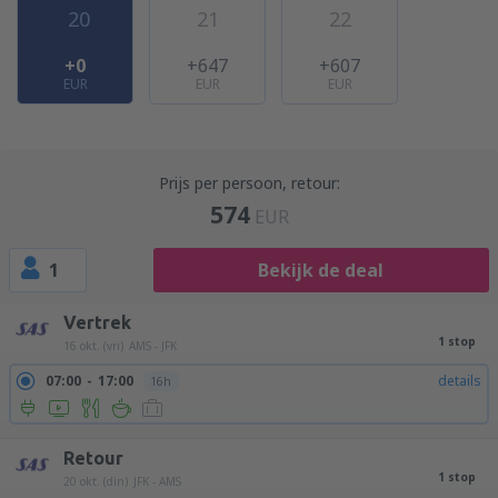
20
21
22
+0
+647
+607
EUR
EUR
EUR
Prijs per persoon, retour:
574
EUR
1
Bekijk de deal
Vertrek
1 stop
16 okt. (vri)
AMS - JFK
07:00
17:00
details
16h
Retour
1 stop
20 okt. (din)
JFK - AMS