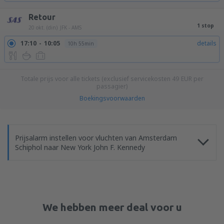
Retour
1 stop
20 okt. (din)
JFK - AMS
17:10
10:05
details
10h 55min
Totale prijs voor alle tickets (exclusief servicekosten
49
EUR
per
passagier)
Boekingsvoorwaarden
Prijsalarm instellen voor vluchten van Amsterdam
Schiphol naar New York John F. Kennedy
We hebben meer deal voor u