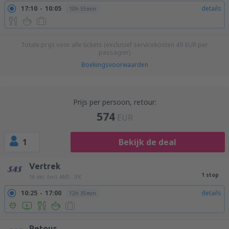
17:10
10:05
details
10h 55min
Totale prijs voor alle tickets (exclusief servicekosten
49
EUR
per
passagier)
Boekingsvoorwaarden
Prijs per persoon, retour:
574
EUR
1
Bekijk de deal
Vertrek
1 stop
16 okt. (vri)
AMS - JFK
10:25
17:00
details
12h 35min
Retour