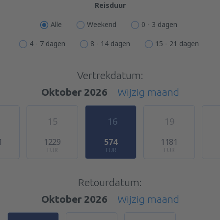
Reisduur
Alle
Weekend
0 - 3 dagen
4 - 7 dagen
8 - 14 dagen
15 - 21 dagen
Vertrekdatum:
Oktober 2026
Wijzig maand
15
16
19
1
1229
574
1181
EUR
EUR
EUR
Retourdatum:
Oktober 2026
Wijzig maand