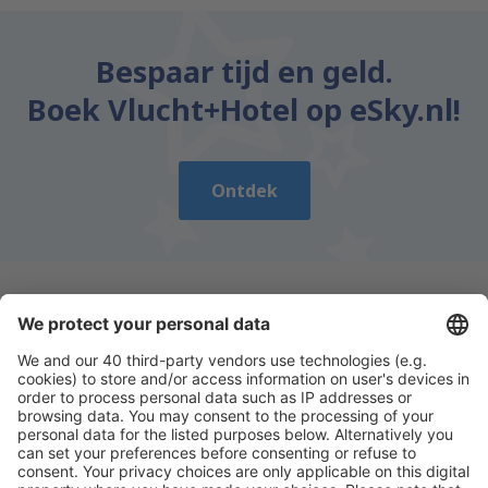
Bespaar tijd en geld.
Boek Vlucht+Hotel op eSky.nl!
Ontdek
Download onze app
en plan gemakkelijk uw
reizen