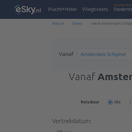
Vlucht+Hot
Vlucht+Hotel
Vliegtickets
Stedent
eSky.nl
Deals
vanaf Amsterdam Schiph
Vanaf
Vanaf
Amster
Reisduur
Alle
Vertrekdatum:
230
EUR