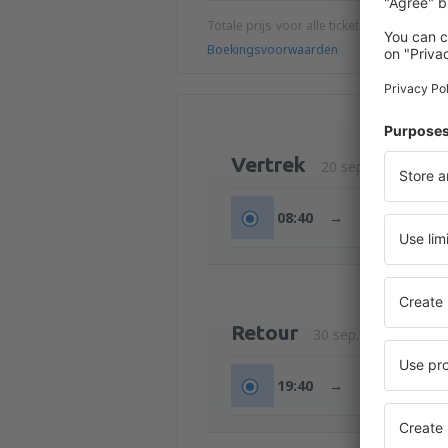
Totale prijs voor alle tickets (exclusief s
Boekingsvoorwaarden
Vertrek
20 sep. (zon)
08:40
→
10:40
Retour
30 sep. (woe)
19:40
→
21:50