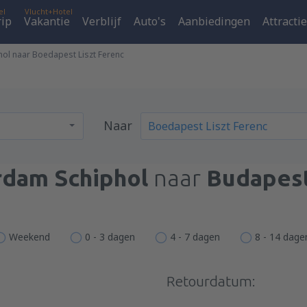
el
Vlucht+Hotel
rip
Vakantie
Verblijf
Auto's
Aanbiedingen
Attracti
ol naar Boedapest Liszt Ferenc
Naar
dam Schiphol
naar
Budapest
Weekend
0 - 3 dagen
4 - 7 dagen
8 - 14 dage
Retourdatum: