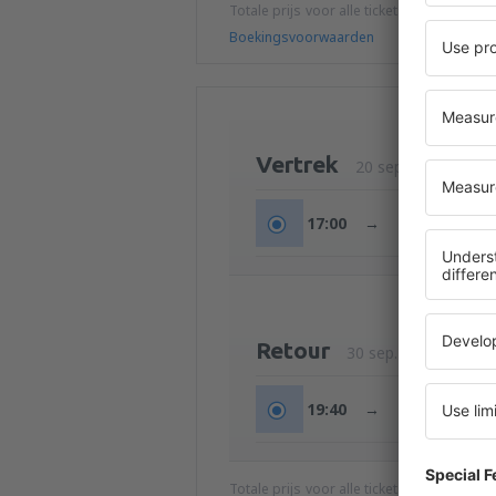
Totale prijs voor alle tickets (exclusief s
Boekingsvoorwaarden
Vertrek
20 sep. (zon)
17:00
→
19:00
Retour
30 sep. (woe)
19:40
→
21:50
Totale prijs voor alle tickets (exclusief s