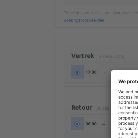
Totale prijs voor alle tickets (exclusief s
Boekingsvoorwaarden
Vertrek
20 sep. (zon)
17:00
→
19:00
Retour
30 sep. (woe)
06:00
→
08:05