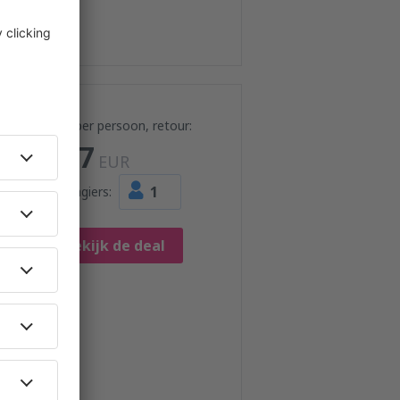
Prijs per persoon, retour:
177
EUR
1
Passagiers:
Bekijk de deal