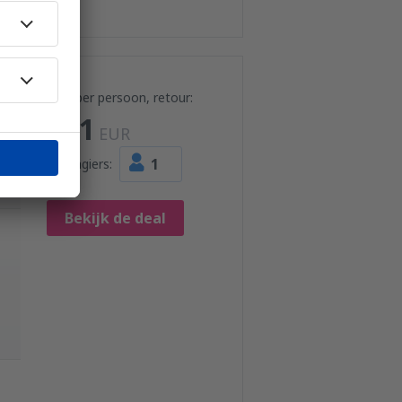
Prijs per persoon, retour:
181
EUR
1
Passagiers:
Bekijk de deal