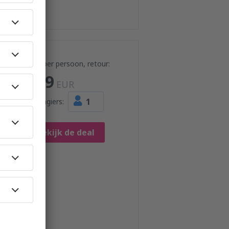
Prijs per persoon, retour:
179
EUR
1
Passagiers:
Bekijk de deal