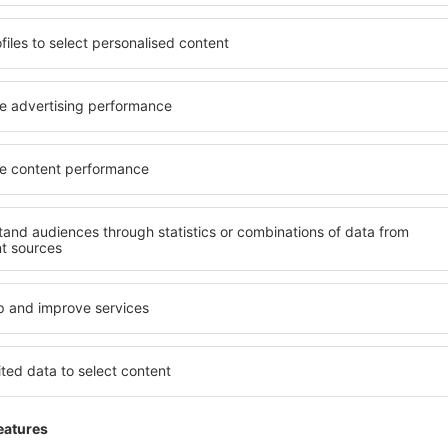
ervicekosten
51
EUR
per passagier)
AMS
BUD
Directe vlucht
Totale reistijd:
2h
details
BUD
AMS
Directe vlucht
Totale reistijd:
2h 10min
details
ervicekosten
51
EUR
per passagier)