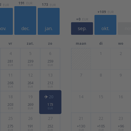
191
EUR
2
173
EUR
EUR
+109
EUR
+0
EUR
ov.
dec.
jan.
sep.
okt.
nov
vr
zat.
zo
maan
di
wo
4
5
6
1
2
281
239
259
EUR
EUR
EUR
11
12
13
7
8
9
268
264
212
EUR
EUR
EUR
18
19
20
14
15
16
203
269
173
EUR
EUR
EUR
25
26
27
21
22
23
275
191
252
+130
+105
+96
EUR
EUR
EUR
EUR
EUR
EUR