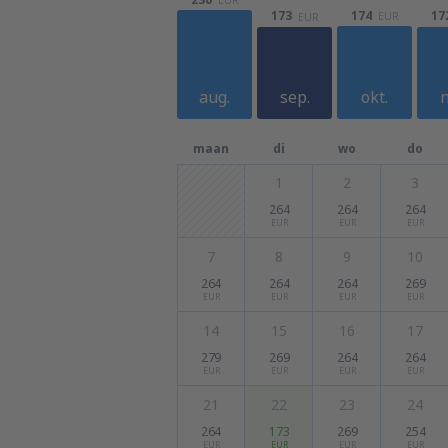
174
173
17
EUR
EUR
aug.
sep.
okt.
n
maan
di
wo
do
1
2
3
264
264
264
EUR
EUR
EUR
7
8
9
10
264
264
264
269
EUR
EUR
EUR
EUR
14
15
16
17
279
269
264
264
EUR
EUR
EUR
EUR
21
22
23
24
264
173
269
254
EUR
EUR
EUR
EUR