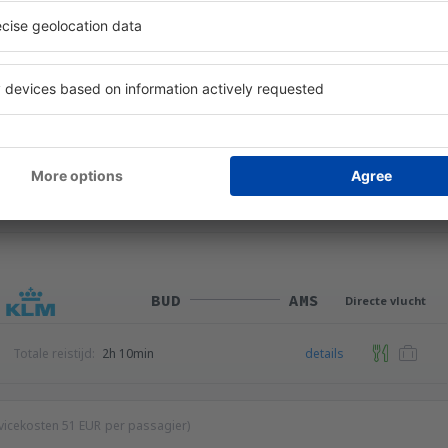
AMS
BUD
Directe vlucht
Totale reistijd:
2h
details
BUD
AMS
Directe vlucht
Totale reistijd:
2h 10min
details
ervicekosten
51
EUR
per passagier)