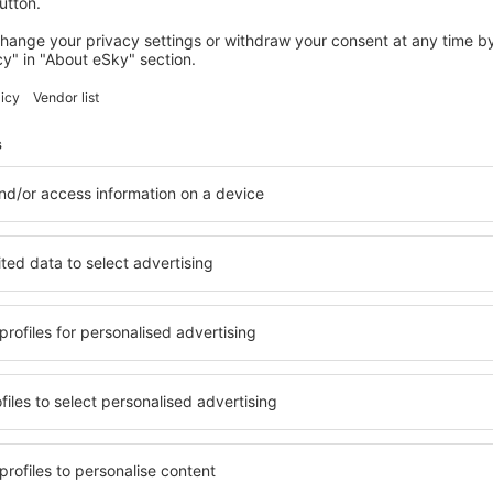
ervicekosten
50
EUR
per passagier)
AMS
BUD
Directe vlucht
Totale reistijd:
2h
details
BUD
AMS
Directe vlucht
Totale reistijd:
2h 10min
details