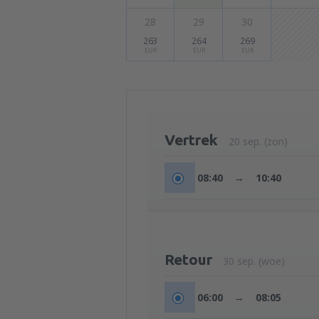
28
29
30
263
264
269
EUR
EUR
EUR
Vertrek
20 sep. (zon)
08:40
→
10:40
Retour
30 sep. (woe)
06:00
→
08:05