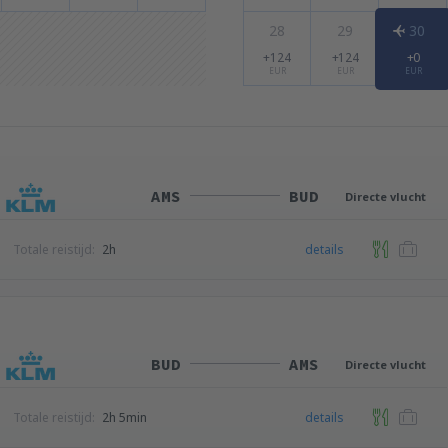
28
29
30
+124
+124
+0
EUR
EUR
EUR
AMS
BUD
Directe vlucht
Totale reistijd:
2h
details
BUD
AMS
Directe vlucht
Totale reistijd:
2h 5min
details