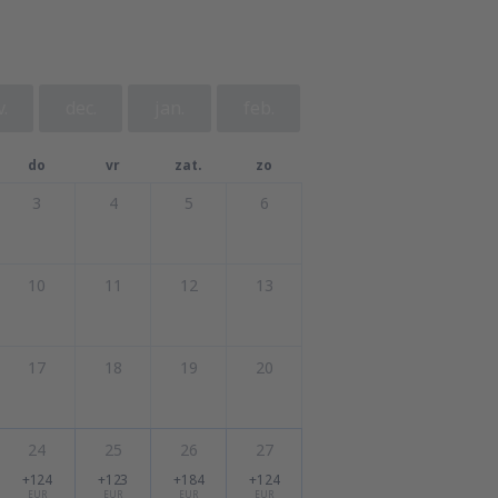
.
dec.
jan.
feb.
do
vr
zat.
zo
3
4
5
6
10
11
12
13
17
18
19
20
24
25
26
27
+124
+123
+184
+124
EUR
EUR
EUR
EUR