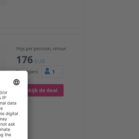
Prijs per persoon, retour:
176
EUR
1
Passagiers:
Bekijk de deal