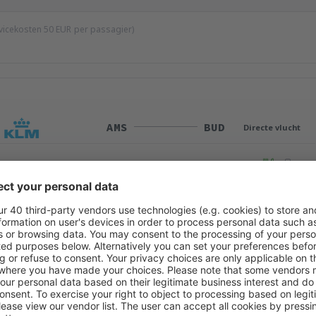
ervicekosten
50
EUR
per passagier)
AMS
BUD
Directe vlucht
Totale reistijd:
2h
details
BUD
AMS
Directe vlucht
Totale reistijd:
2h 5min
details