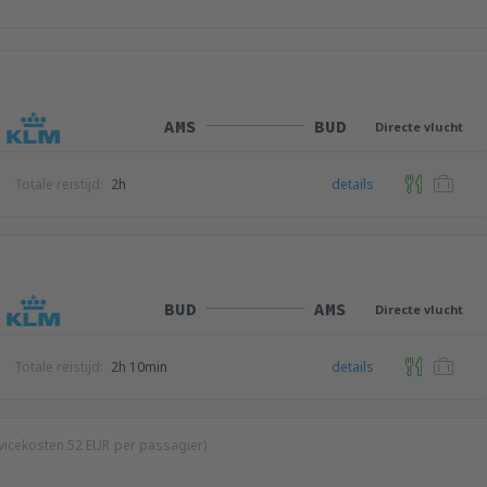
AMS
BUD
Directe vlucht
Totale reistijd:
2h
details
BUD
AMS
Directe vlucht
Totale reistijd:
2h 10min
details
ervicekosten
52
EUR
per passagier)