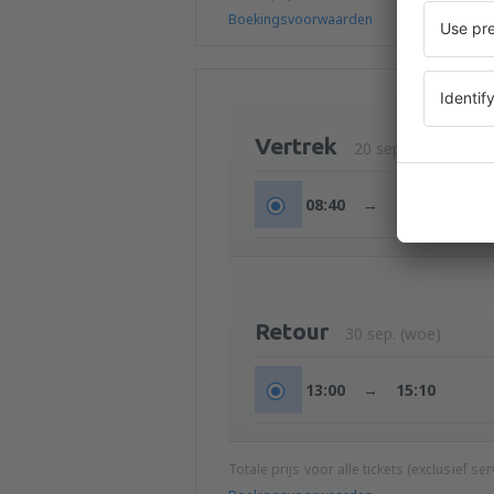
Boekingsvoorwaarden
Vertrek
20 sep. (zon)
08:40
→
10:40
Retour
30 sep. (woe)
13:00
→
15:10
Totale prijs voor alle tickets (exclusief s