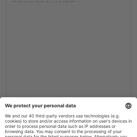
Kalamata Intl Airport (KLX)
Pothia Kalimnos (JKL)
Karpathos Airport (AOK)
Kasos Island Airport (KSJ)
Kastelorizo Airport (KZS)
Kavala Intl Airport (KVA)
Cephalonia Intl Airport (EFL)
Kithira Airport (KIT)
Kos Island Hippocrates (KGS)
Kozani Airport (KZI)
Lemnos Airport (LXS)