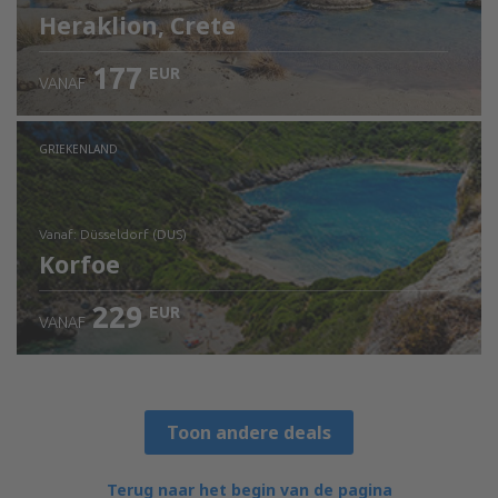
Heraklion, Crete
177
EUR
VANAF
Bekijk de details
GRIEKENLAND
vanaf: Düsseldorf (DUS)
Korfoe
229
EUR
VANAF
Bekijk de details
Toon andere deals
Terug naar het begin van de pagina