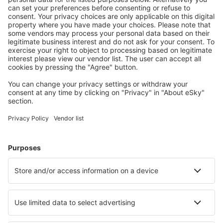
Leros Island Airport (LRS)
Thessaloniki Makedonia (SKG)
Milos National Airport (MLO)
Mykonos Airport (JMK)
Mitylena Intl Airport (MJT)
Naxos Island Airport (JNX)
Volos Nea Anchialos (VOL)
Paros Airport (PAS)
Preveza Lefkada Aktion (PVK)
Santorini Kamari (JTR)
Sitia Airport (JSH)