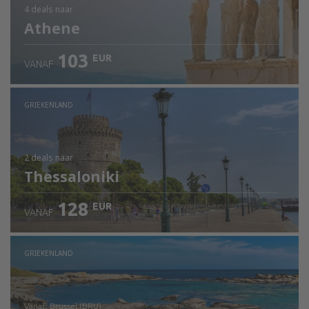
4 deals
naar
Athene
103
EUR
VANAF
GRIEKENLAND
2 deals
naar
Thessaloniki
128
EUR
VANAF
GRIEKENLAND
vanaf: Brussel (BRU)