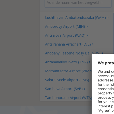
Luchthaven Ambatondrazaka (WAM)
Amborovy Airport (MJN)
Antsalova Airport (WAQ)
Antsiranana Arrachart (DIE)
Andoany Fascene Nosy Be (NOS)
Antananarivo Ivato (TNR)
Maroantsetra Airport (WMN)
Sainte Marie Airport (SMS)
Sambava Airport (SVB)
Tambohorano Airport (WTA)
Toamasina Airport (TMM)