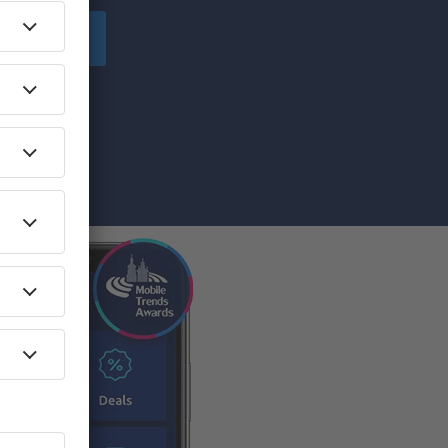
anmelden
nformatie (via
ekt.
ief) geeft u