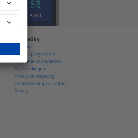
en
Over eSky
Over ons
Affiliate programma
Algemene voorwaarden
Mijn boekingen
Privacykennisgeving
Ondersteuning en contact
Privacy