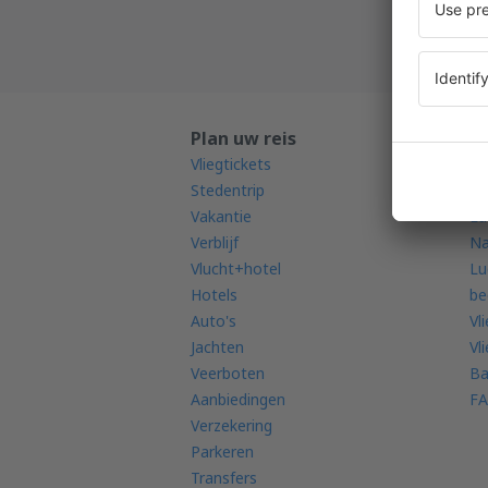
Plan uw reis
K
Vliegtickets
Mo
Stedentrip
Vl
Vakantie
Lu
Verblijf
Na
Vlucht+hotel
Lu
Hotels
be
Auto's
Vl
Jachten
Vl
Veerboten
Ba
Aanbiedingen
FA
Verzekering
Parkeren
Transfers