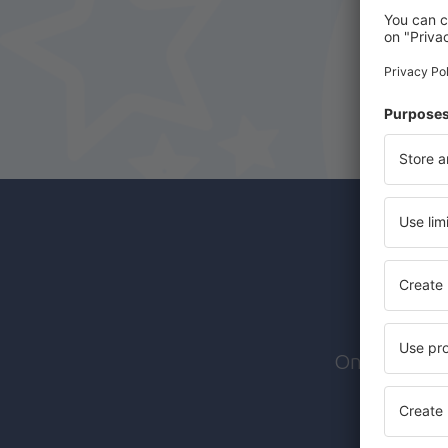
Toliara Airport (TLE)
Tôlanaro Airport (FTU)
Abonn
Ontvang exc
We stur