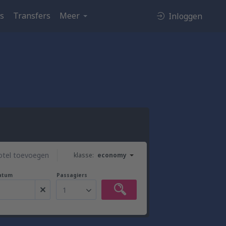
es
Transfers
Meer
Inloggen
otel toevoegen
klasse:
economy
atum
Passagiers
1