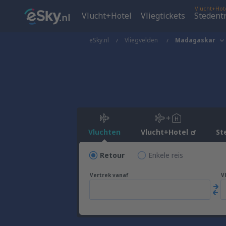
Vlucht+Hot
Vlucht+Hotel
Vliegtickets
Stedent
eSky.nl
Vliegvelden
Madagaskar
Vluchten
Vlucht+Hotel
St
Retour
Enkele reis
Vertrek vanaf
V