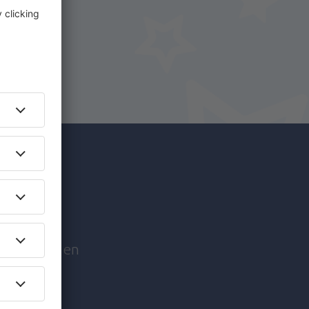
y.nl!
reizen
edentrips en
izigers!