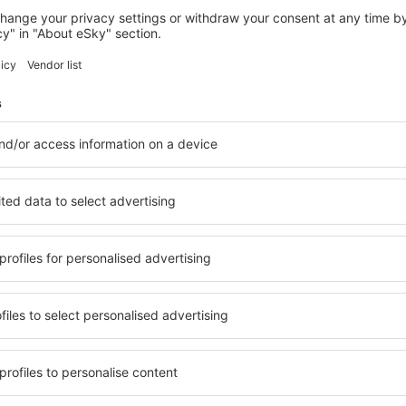
Bespaar tijd en geld.
Boek Vlucht+Hotel op eSk
Ontdek
ees van onze nieuwsbrief 
meer voor minder
lusieve aanbiedingen voor goedkope vluchten, st
vakanties voordat anderen ze zien.
en alleen de allerbeste deals, aanbevolen door re