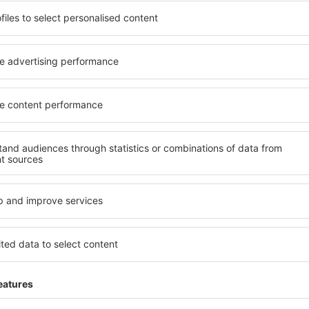
A
n tegen scherpe prijzen in onze nieuwsbrief.
Ik ga akkoord om marketingi
ef) van eSky.pl S.A. te ontvangen op het e-mailadres dat door mij wordt verstr
je aan te vinken, een e-mailadres op te geven en "Abonneren" te kiezen (collect
 voor de verwerking van uw persoonlijke gegevens
oad onze app
en plan
elijk uw reizen
 beoordeelde reis-app
dagelijkse deals binnen handbereik
oekingen op één plek