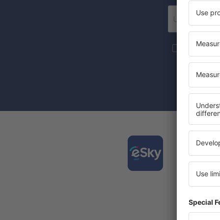
Meer reize
de nieuwsbri
Door het vak
toestemming
Downl
gemakk
De best
Nieuwe 
Al uw b