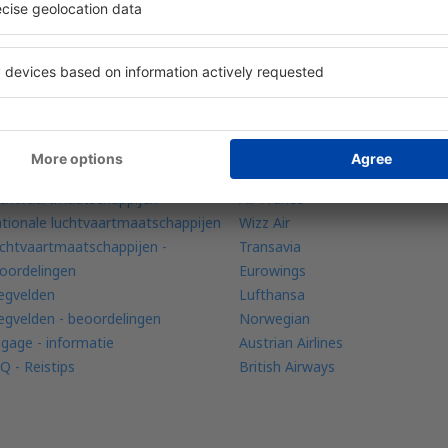
om meer te weten
Luchtvaartmaatschappij
biele app
KLM
uchtenradar
Ryanair
chtvaartmaatschappijen
Air France
tionale luchtvaartmaatschappijen
Wizz Air
chtvaartmaatschappijen -
Transavia
oordelingen
Eurowings
iegvelden
Lufthansa
iegvelden - beoordelingen
Norwegian
gage - informatie
Austrian Airlines
Q - Reistips
British Airways