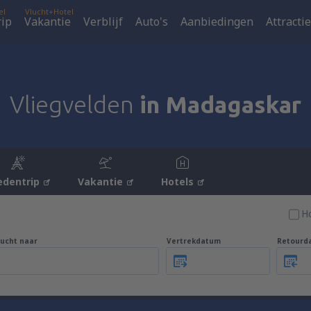
el
Vlucht+Hotel
rip
Vakantie
Verblijf
Auto's
Aanbiedingen
Attracti
Vliegvelden
in Madagaskar
edentrip
Vakantie
Hotels
H
lucht naar
Vertrekdatum
Retourd