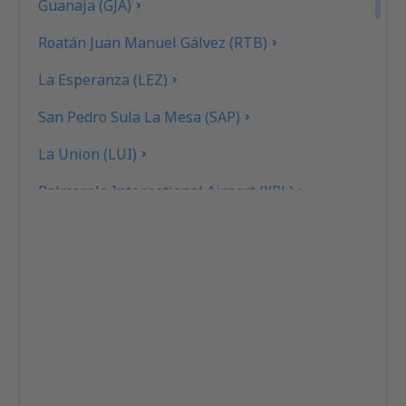
Guanaja (GJA)
Roatán Juan Manuel Gálvez (RTB)
La Esperanza (LEZ)
San Pedro Sula La Mesa (SAP)
La Union (LUI)
Palmerola International Airport (XPL)
Puerto Lempira (PEU)
Ruinas de Copan (RUY)
Sulaco (SCD)
Tela Airport (TEA)
Tegucigalpa Toncontin (TGU)