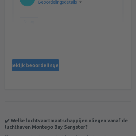
Beoordelingsdetails
Nuttig
Nicole
United States Of America,
Maart 2020
Bekijk beoordelingen
✔️ Welke luchtvaartmaatschappijen vliegen vanaf de
luchthaven Montego Bay Sangster?