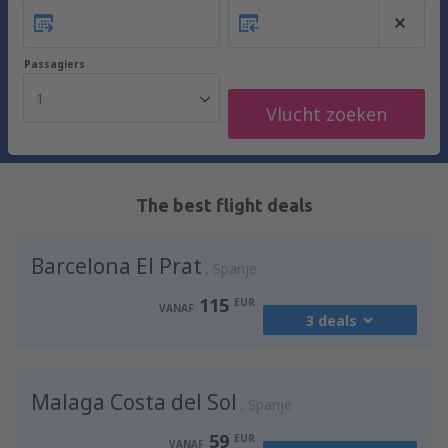
Passagiers
1
Vlucht zoeken
The best flight deals
Barcelona El Prat
Spanje
115
EUR
VANAF
3 deals
vanaf
Amsterdam, Schiphol
(AMS)
Malaga Costa del Sol
115
Spanje
VANAF
EUR
59
EUR
VANAF