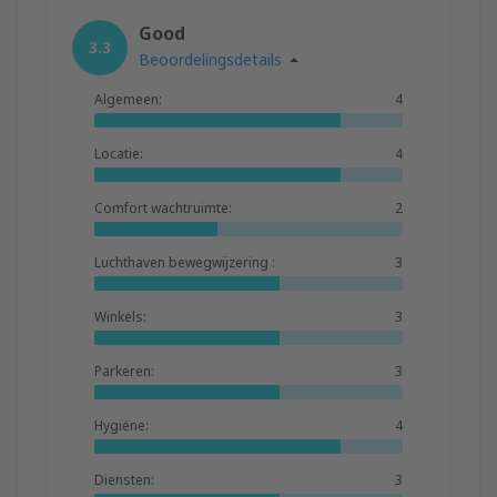
Good
3.3
Beoordelingsdetails
Algemeen:
4
Locatie:
4
Comfort wachtruimte:
2
Luchthaven bewegwijzering :
3
Winkels:
3
Parkeren:
3
Hygiëne:
4
Diensten:
3