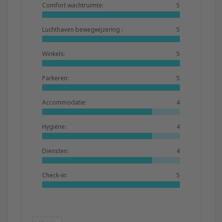
Comfort wachtruimte:
5
Luchthaven bewegwijzering :
5
Winkels:
5
Parkeren:
5
Accommodatie:
4
Hygiëne:
4
Diensten:
4
Check-in:
5