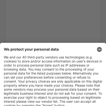
Lycksele Airport (LYC)
Mora Siljan (MXX)
Norrköping Airport (NRK)
Ornskoldsvik Airport (OER)
Pajala Yllas (PJA)
Ronneby Airport (RNB)
Salen Scandinavian Mountains Apt. (SCR)
Skelleftea Airport (SFT)
Stockholm
Malmo Sturup (MMX)
Sundsvall Harnosand (SDL)