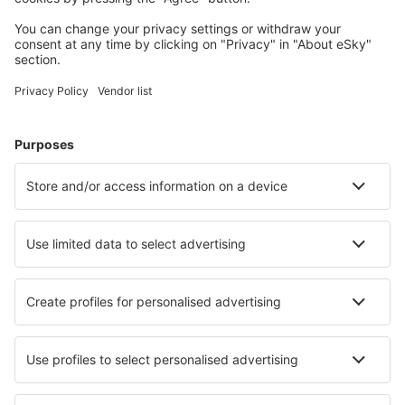
Sveg Airport (EVG)
Torsby Apt. (TYF)
Trollhättan-Vänersborg Airport (THN)
Umea Airport (UME)
Vilhelmina Airport (VHM)
Visby Airport (VBY)
Stockholm
Vaxjo Smaland (VXO)