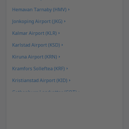
Hemavan Tarnaby (HMV)
Jonkoping Airport (JKG)
Kalmar Airport (KLR)
Karlstad Airport (KSD)
Kiruna Airport (KRN)
Kramfors Solleftea (KRF)
Kristianstad Airport (KID)
Gothenburg Landvetter (GOT)
Gällivare Lapland (GEV)
Linkoping City Airport (LPI)
Lulea Airport (LLA)