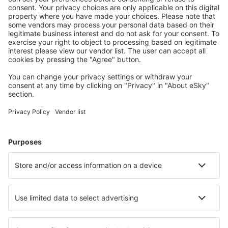
Whangarei Airport (WRE)
Blenheim Woodbourne (BHE)