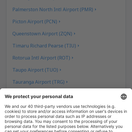
Palmerston North Intl Airport (PMR)
Picton Airport (PCN)
Queenstown Airport (ZQN)
Timaru Richard Pearse (TIU)
Rotorua Intl Airport (ROT)
Taupo Airport (TUO)
Tauranga Airport (TRG)
Wanganui Airport (WAG)
Wellington Intl Airport (WLG)
Westport Airport (WSZ)
Whakatane Airport (WHK)