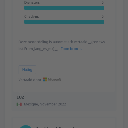
Diensten:
5
Check-in:
5
Deze beoordeling is automatisch vertaald __{reviews-
list.From_lang_es_mx}__.
Toon bron
Nuttig
Vertaald door
LUZ
Mexique,
November 2022