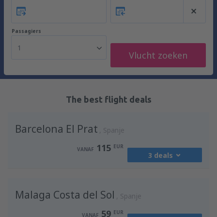
Passagiers
1
Vlucht zoeken
The best flight deals
Barcelona El Prat
Spanje
115
EUR
VANAF
3 deals
vanaf
Amsterdam, Schiphol
(AMS)
Malaga Costa del Sol
115
Spanje
VANAF
EUR
59
EUR
VANAF