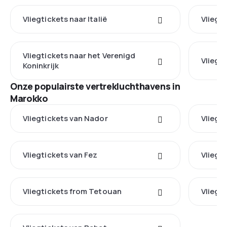
Vliegtickets naar Italië
Vliegti
Vliegtickets naar het Verenigd
Vliegti
Koninkrijk
Onze populairste vertrekluchthavens in
Marokko
Vliegtickets van Nador
Vliegt
Vliegtickets van Fez
Vliegt
Vliegtickets from Tetouan
Vliegt