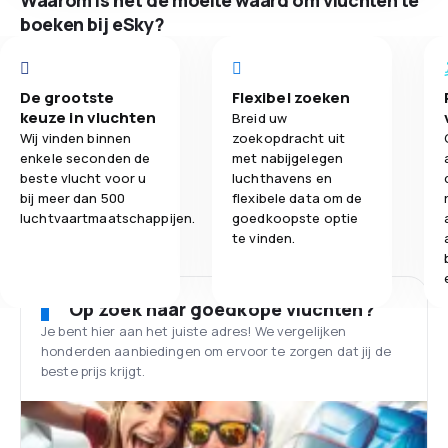
Waarom is het de moeite waard om vluchten te
boeken bij eSky?
De grootste
Flexibel zoeken
keuze in vluchten
Breid uw
Wij vinden binnen
zoekopdracht uit
enkele seconden de
met nabijgelegen
beste vlucht voor u
luchthavens en
bij meer dan 500
flexibele data om de
luchtvaartmaatschappijen.
goedkoopste optie
te vinden.
Op zoek naar goedkope vluchten?
Je bent hier aan het juiste adres! We vergelijken
honderden aanbiedingen om ervoor te zorgen dat jij de
beste prijs krijgt.