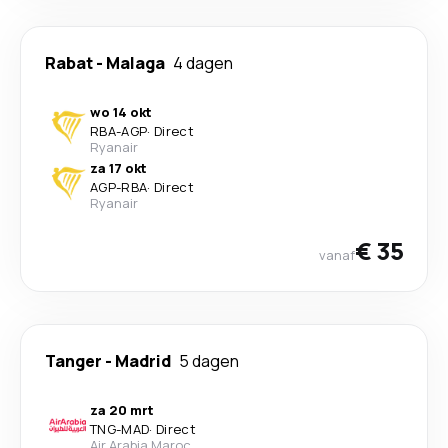
Rabat
-
Malaga
4 dagen
wo 14 okt
RBA
-
AGP
·
Direct
Ryanair
za 17 okt
AGP
-
RBA
·
Direct
Ryanair
€ 35
vanaf
Tanger
-
Madrid
5 dagen
za 20 mrt
TNG
-
MAD
·
Direct
Air Arabia Maroc