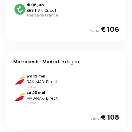
di 08 jun
BES
-
RAK
·
Direct
Transavia France
€ 106
vanaf
Marrakesh
-
Madrid
5 dagen
wo 19 mei
RAK
-
MAD
·
Direct
Iberia
zo 23 mei
MAD
-
RAK
·
Direct
Iberia
€ 108
vanaf