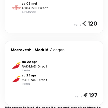
za 08 mei
AGP
-
CMN
·
Direct
Air Maroc
€ 120
vanaf
Marrakesh
-
Madrid
4 dagen
do 22 apr
RAK
-
MAD
·
Direct
Iberia
zo 25 apr
MAD
-
RAK
·
Direct
Iberia
€ 127
vanaf