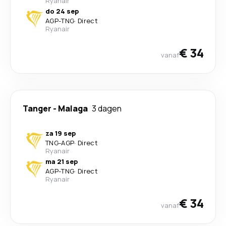
Ryanair
do 24 sep
AGP
-
TNG
·
Direct
Ryanair
€ 34
vanaf
Tanger
-
Malaga
3 dagen
za 19 sep
TNG
-
AGP
·
Direct
Ryanair
ma 21 sep
AGP
-
TNG
·
Direct
Ryanair
€ 34
vanaf