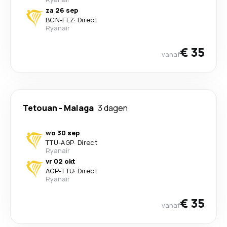
za 26 sep
BCN
-
FEZ
·
Direct
Ryanair
€ 35
vanaf
Tetouan
-
Malaga
3 dagen
wo 30 sep
TTU
-
AGP
·
Direct
Ryanair
vr 02 okt
AGP
-
TTU
·
Direct
Ryanair
€ 35
vanaf