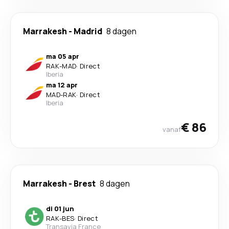
Marrakesh
-
Madrid
8 dagen
ma 05 apr
RAK
-
MAD
·
Direct
Iberia
ma 12 apr
MAD
-
RAK
·
Direct
Iberia
€ 86
vanaf
Marrakesh
-
Brest
8 dagen
di 01 jun
RAK
-
BES
·
Direct
Transavia France