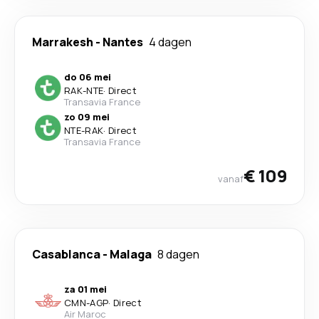
Marrakesh
-
Nantes
4 dagen
do 06 mei
RAK
-
NTE
·
Direct
Transavia France
zo 09 mei
NTE
-
RAK
·
Direct
Transavia France
€ 109
vanaf
Casablanca
-
Malaga
8 dagen
za 01 mei
CMN
-
AGP
·
Direct
Air Maroc