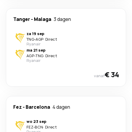
Tanger
-
Malaga
3 dagen
za 19 sep
TNG
-
AGP
·
Direct
Ryanair
ma 21 sep
AGP
-
TNG
·
Direct
Ryanair
€ 34
vanaf
Fez
-
Barcelona
4 dagen
wo 23 sep
FEZ
-
BCN
·
Direct
Ryanair