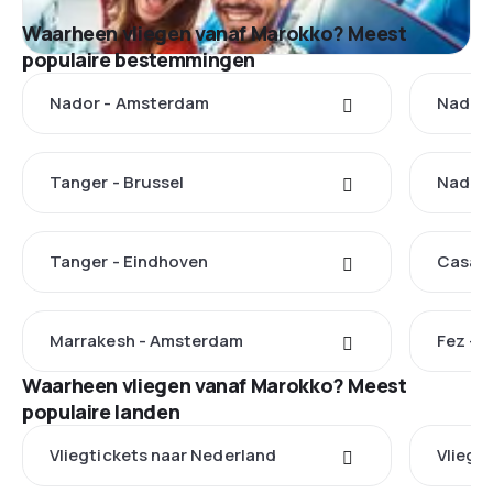
Waarheen vliegen vanaf Marokko? Meest
populaire bestemmingen
Nador - Amsterdam
Nador 
Tanger - Brussel
Nador 
Tanger - Eindhoven
Casabl
Marrakesh - Amsterdam
Fez - 
Waarheen vliegen vanaf Marokko? Meest
populaire landen
Vliegtickets naar Nederland
Vliegt