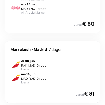
wo 24 mrt
MAD
-
TNG
·
Direct
Air Arabia Maroc
€ 60
vanaf
Marrakesh
-
Madrid
7 dagen
di 08 jun
RAK
-
MAD
·
Direct
Iberia
ma 14 jun
MAD
-
RAK
·
Direct
Iberia
€ 81
vanaf