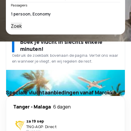
Passagiers
Zoek
Boek je vlucht in slechts enkele
minuten!
Gebruik de zoekbalk bovenaan de pagina. Vertel ons waar
en wanneer je vliegt, en wij regelen de rest.
Speciale vluchtaanbiedingen vanaf Marokko
Tanger
-
Malaga
6 dagen
za 19 sep
TNG
-
AGP
·
Direct