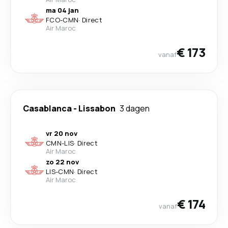
ma 04 jan
FCO
-
CMN
·
Direct
Air Maroc
€ 173
vanaf
Casablanca
-
Lissabon
3 dagen
vr 20 nov
CMN
-
LIS
·
Direct
Air Maroc
zo 22 nov
LIS
-
CMN
·
Direct
Air Maroc
€ 174
vanaf