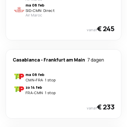
ma 08 feb
SID
-
CMN
·
Direct
Air Maroc
€ 245
vanaf
Casablanca
-
Frankfurt am Main
7 dagen
ma 08 feb
CMN
-
FRA
·
1 stop
zo 14 feb
FRA
-
CMN
·
1 stop
€ 233
vanaf