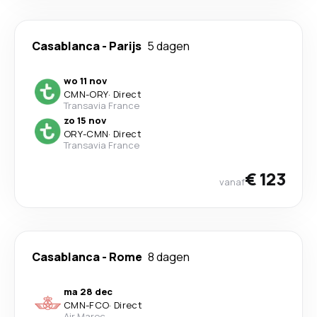
Casablanca
-
Parijs
5 dagen
wo 11 nov
CMN
-
ORY
·
Direct
Transavia France
zo 15 nov
ORY
-
CMN
·
Direct
Transavia France
€ 123
vanaf
Casablanca
-
Rome
8 dagen
ma 28 dec
CMN
-
FCO
·
Direct
Air Maroc