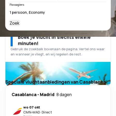
Passagiers
Zoek
Boek je vlucht in slechts enkele
minuten!
Gebruik de zoekbalk bovenaan de pagina. Vertel ons waar
en wanneer je vliegt, en wij regelen de rest.
Speciale vluchtaanbiedingen van Casablanca
Casablanca
-
Madrid
8 dagen
wo 07 okt
CMN
-
MAD
·
Direct