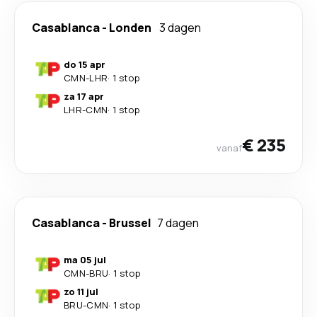
Casablanca
-
Londen
3 dagen
do 15 apr
CMN
-
LHR
·
1 stop
za 17 apr
LHR
-
CMN
·
1 stop
€ 235
vanaf
Casablanca
-
Brussel
7 dagen
ma 05 jul
CMN
-
BRU
·
1 stop
zo 11 jul
BRU
-
CMN
·
1 stop