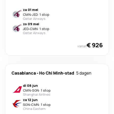
za 01 mei
CMN
-
JED
·
1 stop
Qatar Airways
zo 09 mei
JED
-
CMN
·
1 stop
Qatar Airways
€ 926
vanaf
Casablanca
-
Ho Chi Minh-stad
5 dagen
di 08 jun
CMN
-
SGN
·
1 stop
Shanghai Airlines
za 12 jun
SGN
-
CMN
·
1 stop
China Eastern