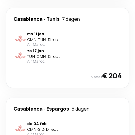
Casablanca
-
Tunis
7 dagen
ma 11 jan
CMN
-
TUN
·
Direct
Air Maroc
zo 17 jan
TUN
-
CMN
·
Direct
Air Maroc
€ 204
vanaf
Casablanca
-
Espargos
5 dagen
do 04 feb
CMN
-
SID
·
Direct
Air Maroc