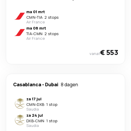
ma 01 mrt
CMN
-
TIA
·
2 stops
Air France
ma 08 mrt
TIA
-
CMN
·
2 stops
Air France
€ 553
vanaf
Casablanca
-
Dubai
8 dagen
za 17 jul
CMN
-
DXB
·
1 stop
Saudia
za 24 jul
DXB
-
CMN
·
1 stop
Saudia