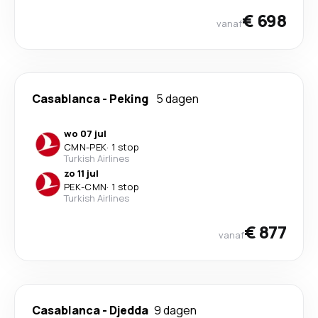
€ 698
vanaf
Casablanca
-
Peking
5 dagen
wo 07 jul
CMN
-
PEK
·
1 stop
Turkish Airlines
zo 11 jul
PEK
-
CMN
·
1 stop
Turkish Airlines
€ 877
vanaf
Casablanca
-
Djedda
9 dagen