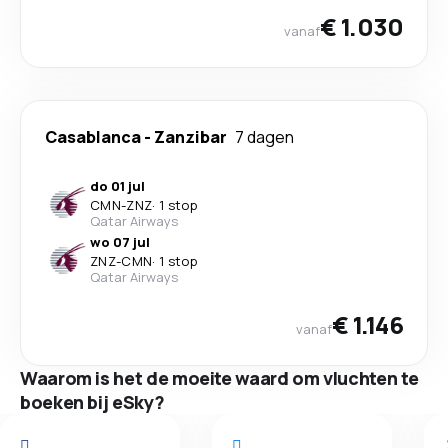
€ 1.030
vanaf
Casablanca
-
Zanzibar
7 dagen
do 01 jul
CMN
-
ZNZ
·
1 stop
Qatar Airways
wo 07 jul
ZNZ
-
CMN
·
1 stop
Qatar Airways
€ 1.146
vanaf
Waarom is het de moeite waard om vluchten te
boeken bij eSky?