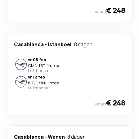
€ 248
vanaf
Casablanca
-
Istanboel
8 dagen
vr 05 feb
CMN
-
IST
·
1 stop
Lufthansa
vr 12 feb
IST
-
CMN
·
1 stop
Lufthansa
€ 248
vanaf
Casablanca
-
Wenen
8 dagen