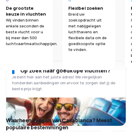
De grootste
Flexibel zoeken
keuze in vluchten
Breid uw
Wij vinden binnen
zoekopdracht uit
enkele seconden de
met nabijgelegen
beste vlucht voor u
luchthavens en
bij meer dan 500
flexibele data om de
luchtvaartmaatschappijen.
goedkoopste optie
te vinden.
Op zoek naar goedkope vluchten?
Je bent hier aan het juiste adres! We vergelijken
honderden aanbiedingen om ervoor te zorgen dat jij de
beste prijs krijgt.
Waarheen vliegen van Casablanca? Meest
populaire bestemmingen