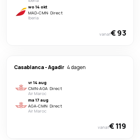
Iberia
wo 14 okt
MAD
-
CMN
·
Direct
Iberia
€ 93
vanaf
Casablanca
-
Agadir
4 dagen
vr 14 aug
CMN
-
AGA
·
Direct
Air Maroc
ma 17 aug
AGA
-
CMN
·
Direct
Air Maroc
€ 119
vanaf