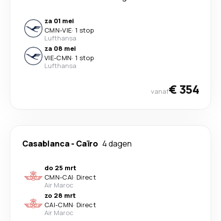
za 01 mei
CMN
-
VIE
·
1 stop
Lufthansa
za 08 mei
VIE
-
CMN
·
1 stop
Lufthansa
€ 354
vanaf
Casablanca
-
Caïro
4 dagen
do 25 mrt
CMN
-
CAI
·
Direct
Air Maroc
zo 28 mrt
CAI
-
CMN
·
Direct
Air Maroc