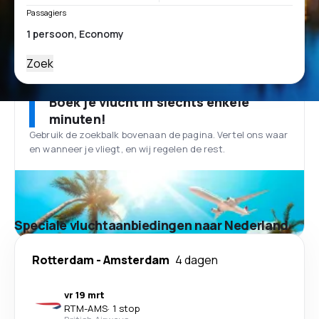
Passagiers
Zoek
Boek je vlucht in slechts enkele
minuten!
Gebruik de zoekbalk bovenaan de pagina. Vertel ons waar
en wanneer je vliegt, en wij regelen de rest.
Speciale vluchtaanbiedingen naar Nederland
Rotterdam
-
Amsterdam
4 dagen
vr 19 mrt
RTM
-
AMS
·
1 stop