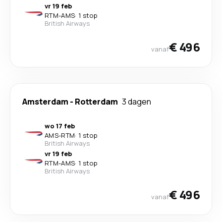
vr 19 feb
RTM
-
AMS
·
1 stop
British Airways
€ 496
vanaf
Amsterdam
-
Rotterdam
3 dagen
wo 17 feb
AMS
-
RTM
·
1 stop
British Airways
vr 19 feb
RTM
-
AMS
·
1 stop
British Airways
€ 496
vanaf