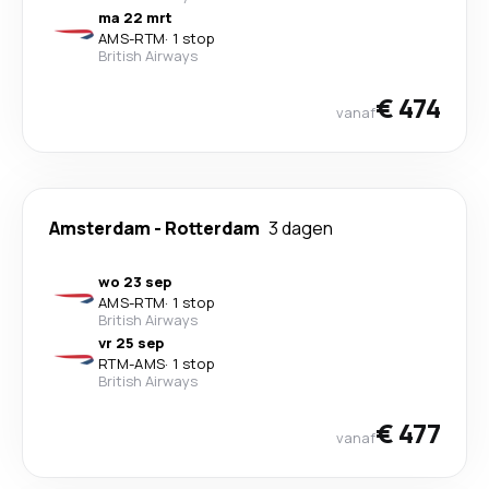
ma 22 mrt
AMS
-
RTM
·
1 stop
British Airways
€ 474
vanaf
Amsterdam
-
Rotterdam
3 dagen
wo 23 sep
AMS
-
RTM
·
1 stop
British Airways
vr 25 sep
RTM
-
AMS
·
1 stop
British Airways
€ 477
vanaf