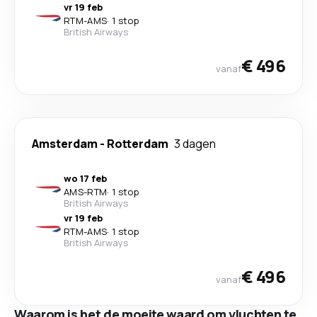
vr 19 feb
RTM
-
AMS
·
1 stop
British Airways
€ 496
vanaf
Amsterdam
-
Rotterdam
3 dagen
wo 17 feb
AMS
-
RTM
·
1 stop
British Airways
vr 19 feb
RTM
-
AMS
·
1 stop
British Airways
€ 496
vanaf
Waarom is het de moeite waard om vluchten te