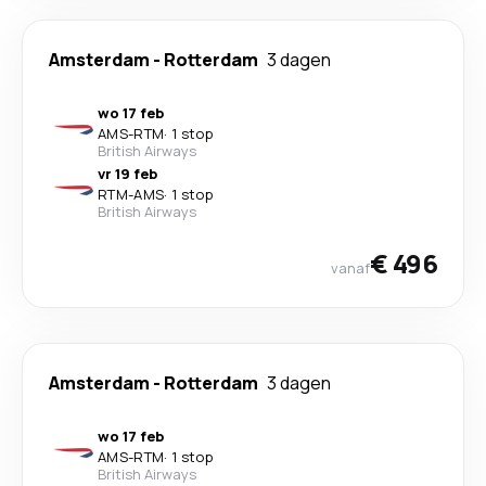
Amsterdam
-
Rotterdam
3 dagen
wo 17 feb
AMS
-
RTM
·
1 stop
British Airways
vr 19 feb
RTM
-
AMS
·
1 stop
British Airways
€ 496
vanaf
Amsterdam
-
Rotterdam
3 dagen
wo 17 feb
AMS
-
RTM
·
1 stop
British Airways