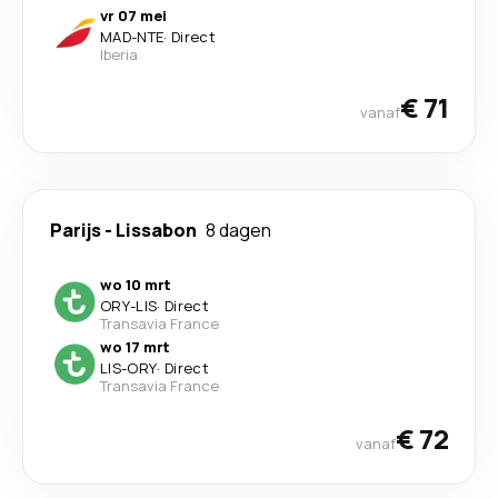
vr 07 mei
MAD
-
NTE
·
Direct
Iberia
€ 71
vanaf
Parijs
-
Lissabon
8 dagen
wo 10 mrt
ORY
-
LIS
·
Direct
Transavia France
wo 17 mrt
LIS
-
ORY
·
Direct
Transavia France
€ 72
vanaf