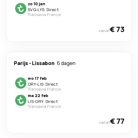
zo 10 jan
SVQ
-
LYS
·
Direct
Transavia France
€ 73
vanaf
Parijs
-
Lissabon
6 dagen
wo 17 feb
ORY
-
LIS
·
Direct
Transavia France
ma 22 feb
LIS
-
ORY
·
Direct
Transavia France
€ 77
vanaf