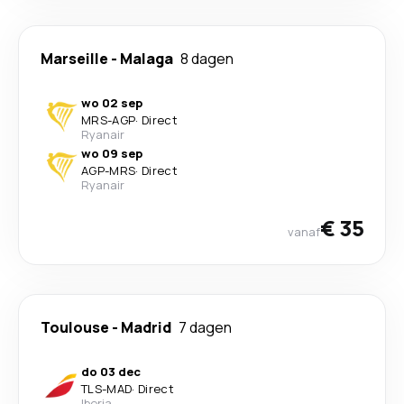
Marseille
-
Malaga
8 dagen
wo 02 sep
MRS
-
AGP
·
Direct
Ryanair
wo 09 sep
AGP
-
MRS
·
Direct
Ryanair
€ 35
vanaf
Toulouse
-
Madrid
7 dagen
do 03 dec
TLS
-
MAD
·
Direct
Iberia