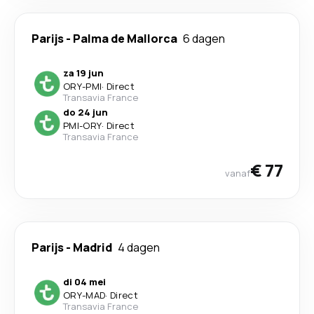
Parijs
-
Palma de Mallorca
6 dagen
za 19 jun
ORY
-
PMI
·
Direct
Transavia France
do 24 jun
PMI
-
ORY
·
Direct
Transavia France
€ 77
vanaf
Parijs
-
Madrid
4 dagen
di 04 mei
ORY
-
MAD
·
Direct
Transavia France