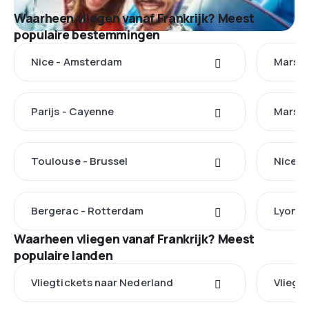
Waarheen vliegen vanaf Frankrijk? Meest
populaire bestemmingen
Nice - Amsterdam
Marsei
Parijs - Cayenne
Marsei
Toulouse - Brussel
Nice -
Bergerac - Rotterdam
Lyon -
Waarheen vliegen vanaf Frankrijk? Meest
populaire landen
Vliegtickets naar Nederland
Vliegt