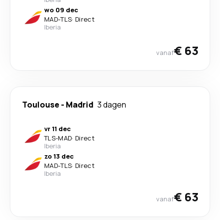
wo 09 dec
MAD
-
TLS
·
Direct
Iberia
€ 63
vanaf
Toulouse
-
Madrid
3 dagen
vr 11 dec
TLS
-
MAD
·
Direct
Iberia
zo 13 dec
MAD
-
TLS
·
Direct
Iberia
€ 63
vanaf