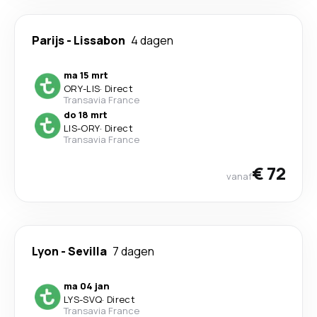
Parijs
-
Lissabon
4 dagen
ma 15 mrt
ORY
-
LIS
·
Direct
Transavia France
do 18 mrt
LIS
-
ORY
·
Direct
Transavia France
€ 72
vanaf
Lyon
-
Sevilla
7 dagen
ma 04 jan
LYS
-
SVQ
·
Direct
Transavia France