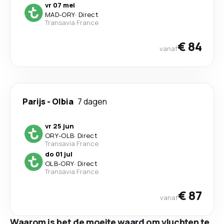
vr 07 mei
MAD
-
ORY
·
Direct
Transavia France
€ 84
vanaf
Parijs
-
Olbia
7 dagen
vr 25 jun
ORY
-
OLB
·
Direct
Transavia France
do 01 jul
OLB
-
ORY
·
Direct
Transavia France
€ 87
vanaf
Waarom is het de moeite waard om vluchten te