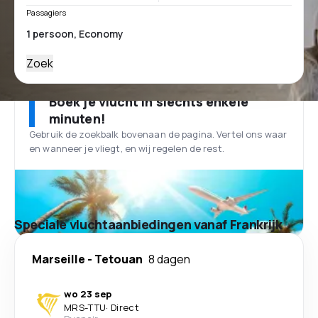
Passagiers
Zoek
Boek je vlucht in slechts enkele
minuten!
Gebruik de zoekbalk bovenaan de pagina. Vertel ons waar
en wanneer je vliegt, en wij regelen de rest.
Speciale vluchtaanbiedingen vanaf Frankrijk
Marseille
-
Tetouan
8 dagen
wo 23 sep
MRS
-
TTU
·
Direct