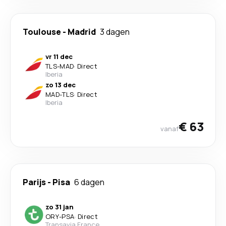
Toulouse
-
Madrid
3 dagen
vr 11 dec
TLS
-
MAD
·
Direct
Iberia
zo 13 dec
MAD
-
TLS
·
Direct
Iberia
€ 63
vanaf
Parijs
-
Pisa
6 dagen
zo 31 jan
ORY
-
PSA
·
Direct
Transavia France