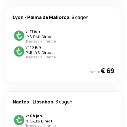
Lyon
-
Palma de Mallorca
8 dagen
vr 11 jun
LYS
-
PMI
·
Direct
Transavia France
vr 18 jun
PMI
-
LYS
·
Direct
Transavia France
€ 69
vanaf
Nantes
-
Lissabon
3 dagen
vr 08 jan
NTE
-
LIS
·
Direct
Transavia France