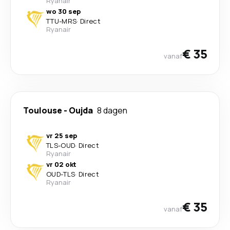
Ryanair
wo 30 sep
TTU
-
MRS
·
Direct
Ryanair
€ 35
vanaf
Toulouse
-
Oujda
8 dagen
vr 25 sep
TLS
-
OUD
·
Direct
Ryanair
vr 02 okt
OUD
-
TLS
·
Direct
Ryanair
€ 35
vanaf