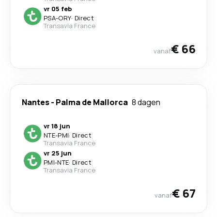
vr 05 feb
PSA
-
ORY
·
Direct
Transavia France
€ 66
vanaf
Nantes
-
Palma de Mallorca
8 dagen
vr 18 jun
NTE
-
PMI
·
Direct
Transavia France
vr 25 jun
PMI
-
NTE
·
Direct
Transavia France
€ 67
vanaf