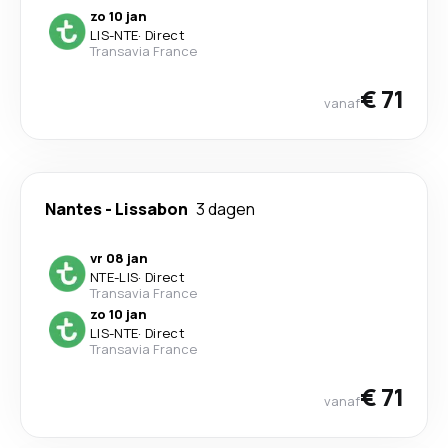
zo 10 jan
LIS
-
NTE
·
Direct
Transavia France
€ 71
vanaf
Nantes
-
Lissabon
3 dagen
vr 08 jan
NTE
-
LIS
·
Direct
Transavia France
zo 10 jan
LIS
-
NTE
·
Direct
Transavia France
€ 71
vanaf