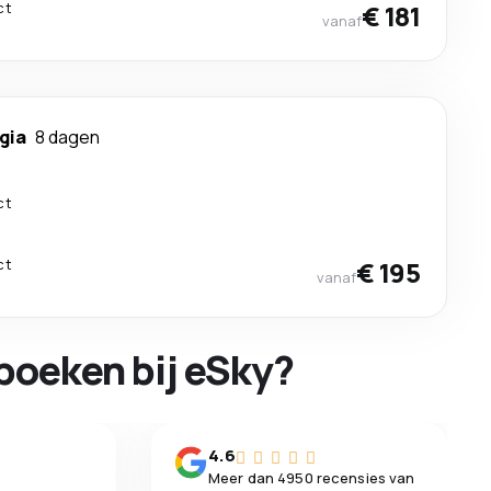
ct
€ 181
vanaf
gia
8 dagen
ct
ct
€ 195
vanaf
boeken bij eSky?
n
4.6
Meer dan 4950 recensies van