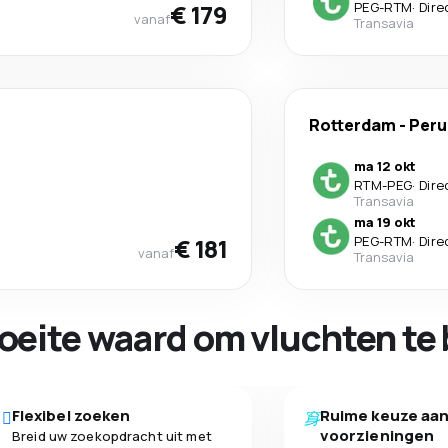
€ 179
PEG
-
RTM
·
Dire
vanaf
Transavia
Rotterdam
-
Peru
ma 12 okt
RTM
-
PEG
·
Dire
Transavia
ma 19 okt
€ 181
PEG
-
RTM
·
Dire
vanaf
Transavia
oeite waard om vluchten te 
Flexibel zoeken
Ruime keuze aa
voorzieningen
Breid uw zoekopdracht uit met