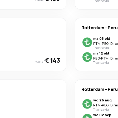
Transavia
Rotterdam
-
Peru
ma 05 okt
RTM
-
PEG
·
Dire
Transavia
ma 12 okt
€ 143
PEG
-
RTM
·
Dire
vanaf
Transavia
Rotterdam
-
Peru
wo 26 aug
RTM
-
PEG
·
Dire
Transavia
wo 02 sep