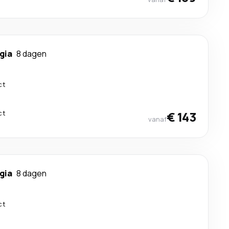
gia
8 dagen
ct
ct
€ 143
vanaf
gia
8 dagen
ct