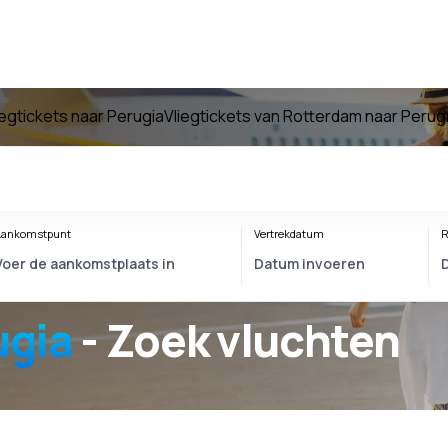
iegtickets naar Perugia
Vliegtickets van Rotterdam naar Perug
ankomstpunt
Vertrekdatum
R
ugia
- Zoek vluchten