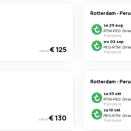
Rotterdam
-
Peru
za 29 aug
RTM
-
PEG
·
Dire
Transavia
wo 02 sep
€ 125
PEG
-
RTM
·
Dire
vanaf
Transavia
Rotterdam
-
Peru
za 03 okt
RTM
-
PEG
·
Dire
Transavia
za 10 okt
€ 130
PEG
-
RTM
·
Dire
vanaf
Transavia