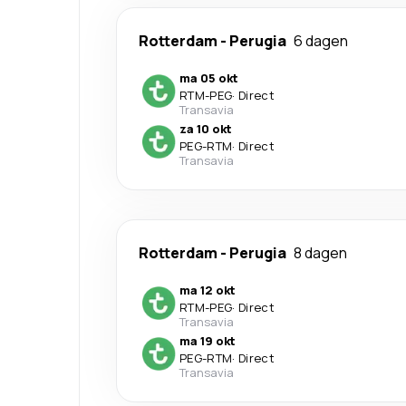
Rotterdam
-
Perugia
6 dagen
ma 05 okt
RTM
-
PEG
·
Direct
Transavia
za 10 okt
PEG
-
RTM
·
Direct
Transavia
Rotterdam
-
Perugia
8 dagen
ma 12 okt
RTM
-
PEG
·
Direct
Transavia
ma 19 okt
PEG
-
RTM
·
Direct
Transavia