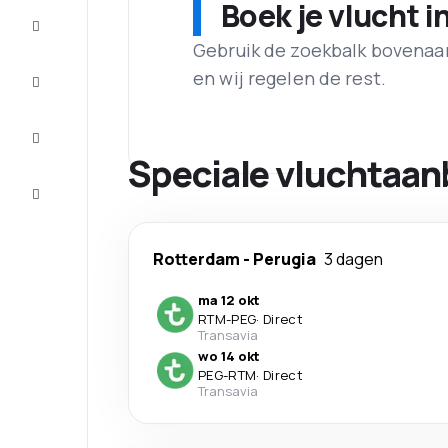
Boek je vlucht i
Aanbiedingen
Gebruik de zoekbalk bovenaan 
Maak de
en wij regelen de rest.
reis
compleet
Inspiratie
en tips
Speciale vluchtaan
Klantenservice
Rotterdam
-
Perugia
3 dagen
ma 12 okt
RTM
-
PEG
·
Direct
Transavia
wo 14 okt
PEG
-
RTM
·
Direct
Transavia