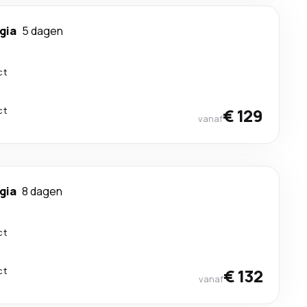
gia
5 dagen
ct
ct
€ 129
vanaf
gia
8 dagen
ct
ct
€ 132
vanaf