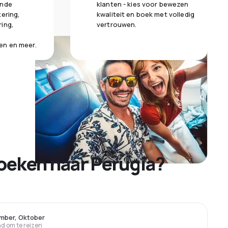
ende
klanten - kies voor bewezen
kering,
kwaliteit en boek met volledig
ring,
vertrouwen.
en en meer.
oeken naar Perugia?
mber, Oktober
 om te reizen