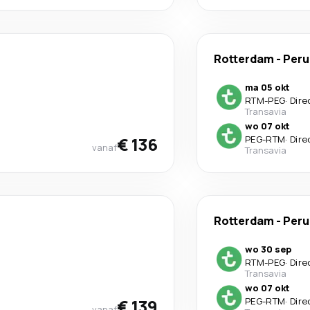
Rotterdam
-
Peru
ma 05 okt
RTM
-
PEG
·
Dire
Transavia
wo 07 okt
€ 136
PEG
-
RTM
·
Dire
vanaf
Transavia
Rotterdam
-
Peru
wo 30 sep
RTM
-
PEG
·
Dire
Transavia
wo 07 okt
€ 139
PEG
-
RTM
·
Dire
vanaf