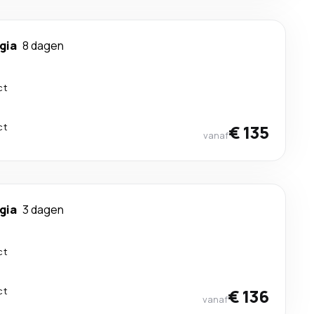
gia
8 dagen
ct
ct
€ 135
vanaf
gia
3 dagen
ct
ct
€ 136
vanaf