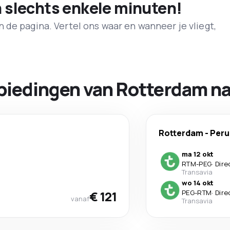
n slechts enkele minuten!
de pagina. Vertel ons waar en wanneer je vliegt,
biedingen van Rotterdam na
Rotterdam
-
Peru
ma 12 okt
RTM
-
PEG
·
Dire
Transavia
wo 14 okt
€ 121
PEG
-
RTM
·
Dire
vanaf
Transavia