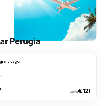
ar Perugia
gia
3 dagen
ct
ct
€ 121
vanaf