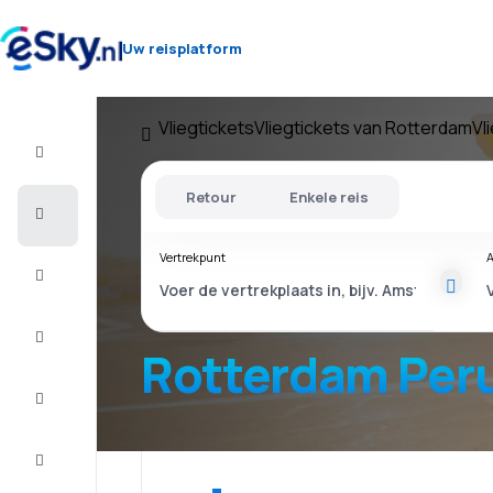
Uw reisplatform
Vliegtickets
Vliegtickets van Rotterdam
Vl
Vlucht+Hotel
Retour
Enkele reis
Vliegtickets
Vertrekpunt
A
Vakantie
Last
minute
Rotterdam Per
Stedentrip
Verblijf