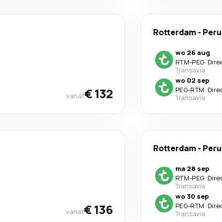
Rotterdam
-
Peru
wo 26 aug
RTM
-
PEG
·
Dire
Transavia
wo 02 sep
€ 132
PEG
-
RTM
·
Dire
vanaf
Transavia
Rotterdam
-
Peru
ma 28 sep
RTM
-
PEG
·
Dire
Transavia
wo 30 sep
€ 136
PEG
-
RTM
·
Dire
vanaf
Transavia