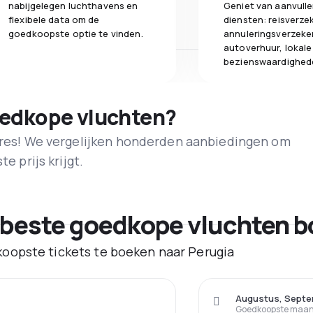
nabijgelegen luchthavens en
Geniet van aanvull
flexibele data om de
diensten: reisverze
goedkoopste optie te vinden.
annuleringsverzeke
autoverhuur, lokale
bezienswaardighed
oedkope vluchten?
adres! We vergelijken honderden aanbiedingen om
e prijs krijgt.
 beste goedkope vluchten b
oopste tickets te boeken naar Perugia
Augustus, Septe
Goedkoopste maand