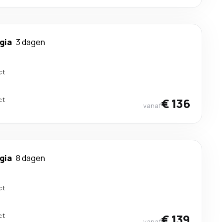
gia
3 dagen
ct
ct
€ 136
vanaf
gia
8 dagen
ct
ct
€ 139
vanaf