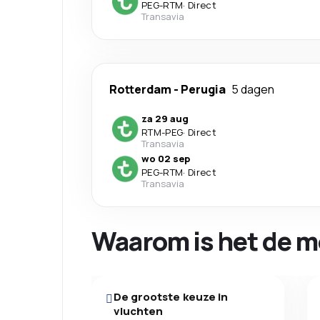
PEG
-
RTM
·
Direct
Transavia
Rotterdam
-
Perugia
5 dagen
za 29 aug
RTM
-
PEG
·
Direct
Transavia
wo 02 sep
PEG
-
RTM
·
Direct
Transavia
Waarom is het de m
De grootste keuze in
vluchten