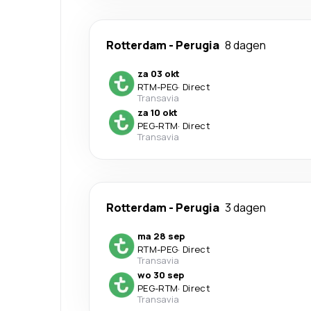
Rotterdam
-
Perugia
8 dagen
za 03 okt
RTM
-
PEG
·
Direct
Transavia
za 10 okt
PEG
-
RTM
·
Direct
Transavia
Rotterdam
-
Perugia
3 dagen
ma 28 sep
RTM
-
PEG
·
Direct
Transavia
wo 30 sep
PEG
-
RTM
·
Direct
Transavia