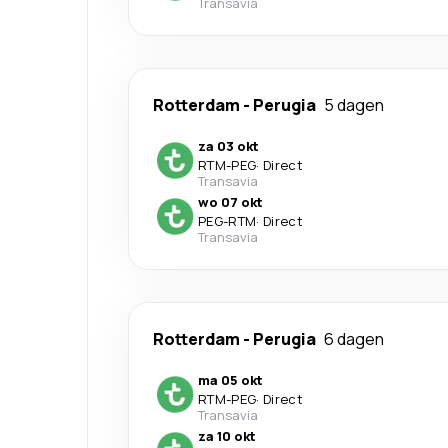
Transavia
Rotterdam
-
Perugia
5 dagen
za 03 okt
RTM
-
PEG
·
Direct
Transavia
wo 07 okt
PEG
-
RTM
·
Direct
Transavia
Rotterdam
-
Perugia
6 dagen
ma 05 okt
RTM
-
PEG
·
Direct
Transavia
za 10 okt