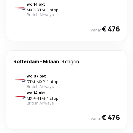
wo 14 okt
MXP
-
RTM
·
1 stop
British Airways
€ 476
vanaf
Rotterdam
-
Milaan
8 dagen
wo 07 okt
RTM
-
MXP
·
1 stop
British Airways
wo 14 okt
MXP
-
RTM
·
1 stop
British Airways
€ 476
vanaf