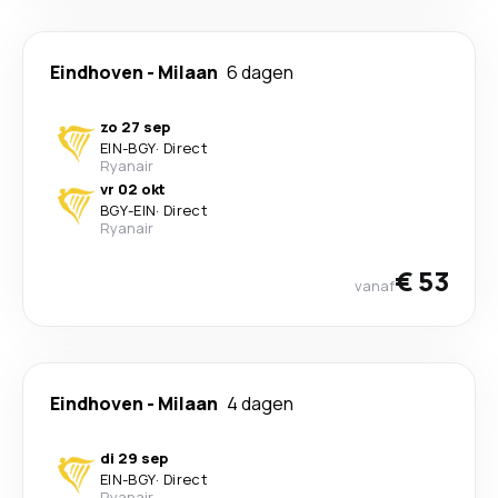
Eindhoven
-
Milaan
6 dagen
zo 27 sep
EIN
-
BGY
·
Direct
Ryanair
vr 02 okt
BGY
-
EIN
·
Direct
Ryanair
€ 53
vanaf
Eindhoven
-
Milaan
4 dagen
di 29 sep
EIN
-
BGY
·
Direct
Ryanair