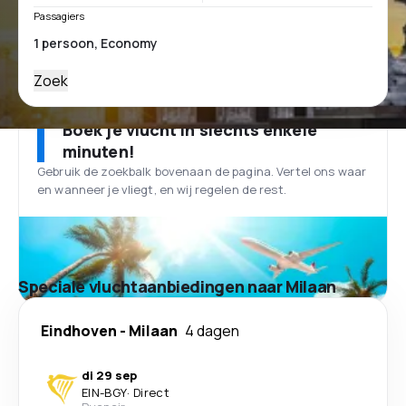
Passagiers
Zoek
Boek je vlucht in slechts enkele
minuten!
Gebruik de zoekbalk bovenaan de pagina. Vertel ons waar
en wanneer je vliegt, en wij regelen de rest.
Speciale vluchtaanbiedingen naar Milaan
Eindhoven
-
Milaan
4 dagen
di 29 sep
EIN
-
BGY
·
Direct