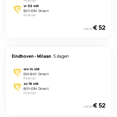
Ryanair
vr 02 okt
BGY
-
EIN
·
Direct
Ryanair
€ 52
vanaf
Eindhoven
-
Milaan
5 dagen
wo 14 okt
EIN
-
BGY
·
Direct
Ryanair
zo 18 okt
BGY
-
EIN
·
Direct
Ryanair
€ 52
vanaf