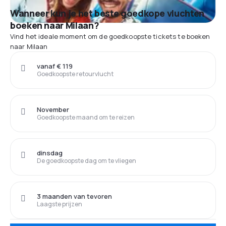
Wanneer kun je het beste goedkope vluchten
boeken naar Milaan?
Vind het ideale moment om de goedkoopste tickets te boeken
naar Milaan
vanaf € 119
Goedkoopste retourvlucht
November
Goedkoopste maand om te reizen
dinsdag
De goedkoopste dag om te vliegen
3 maanden van tevoren
Laagste prijzen