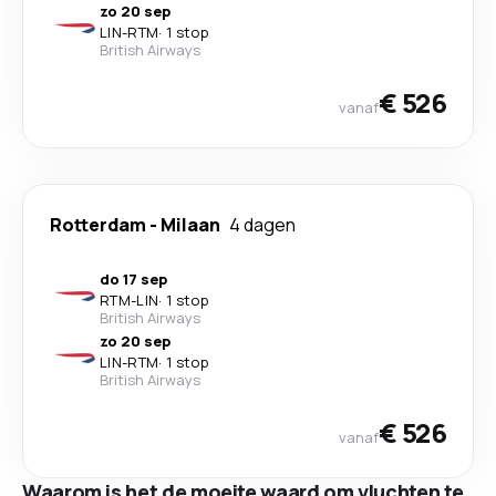
zo 20 sep
LIN
-
RTM
·
1 stop
British Airways
€ 526
vanaf
Rotterdam
-
Milaan
4 dagen
do 17 sep
RTM
-
LIN
·
1 stop
British Airways
zo 20 sep
LIN
-
RTM
·
1 stop
British Airways
€ 526
vanaf
Waarom is het de moeite waard om vluchten te