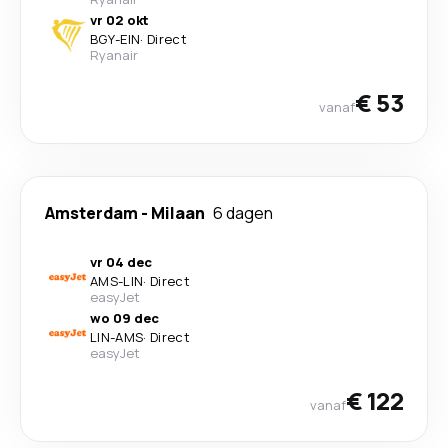
vr 02 okt
BGY
-
EIN
·
Direct
Ryanair
€ 53
vanaf
Amsterdam
-
Milaan
6 dagen
vr 04 dec
AMS
-
LIN
·
Direct
easyJet
wo 09 dec
LIN
-
AMS
·
Direct
easyJet
€ 122
vanaf