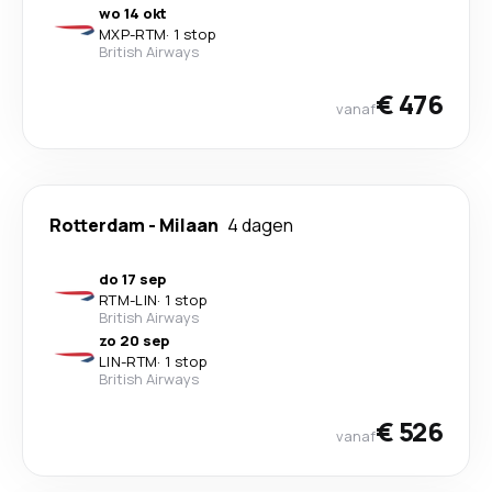
wo 14 okt
MXP
-
RTM
·
1 stop
British Airways
€ 476
vanaf
Rotterdam
-
Milaan
4 dagen
do 17 sep
RTM
-
LIN
·
1 stop
British Airways
zo 20 sep
LIN
-
RTM
·
1 stop
British Airways
€ 526
vanaf