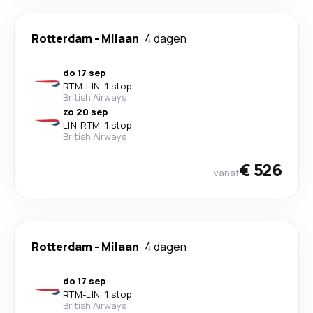
Rotterdam
-
Milaan
4 dagen
do 17 sep
RTM
-
LIN
·
1 stop
British Airways
zo 20 sep
LIN
-
RTM
·
1 stop
British Airways
€ 526
vanaf
Rotterdam
-
Milaan
4 dagen
do 17 sep
RTM
-
LIN
·
1 stop
British Airways