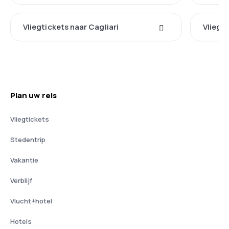
Vliegtickets naar Cagliari
Vliegti
Plan uw reis
Vliegtickets
Stedentrip
Vakantie
Verblijf
Vlucht+hotel
Hotels