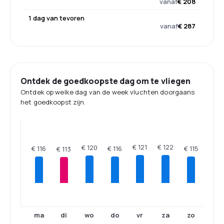
vanaf
€ 208
1 dag van tevoren
vanaf
€ 287
Ontdek de goedkoopste dag om te vliegen
Ontdek op welke dag van de week vluchten doorgaans
het goedkoopst zijn.
€ 122
€ 121
€ 120
€ 116
€ 116
€ 115
€ 113
ma
di
wo
do
vr
za
zo