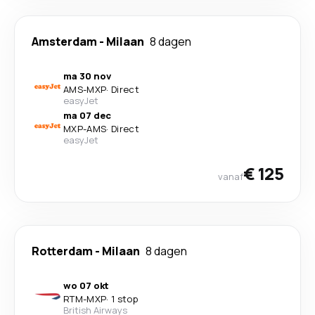
Amsterdam
-
Milaan
8 dagen
ma 30 nov
AMS
-
MXP
·
Direct
easyJet
ma 07 dec
MXP
-
AMS
·
Direct
easyJet
€ 125
vanaf
Rotterdam
-
Milaan
8 dagen
wo 07 okt
RTM
-
MXP
·
1 stop
British Airways