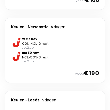
vanaf
Keulen
-
Newcastle
4 dagen
vr 27 nov
CGN
-
NCL
·
Direct
Jet2.com
ma 30 nov
NCL
-
CGN
·
Direct
Jet2.com
€ 190
vanaf
Keulen
-
Leeds
4 dagen