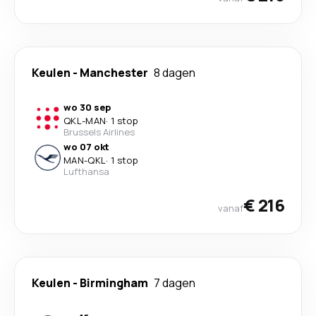
Keulen
-
Manchester
8 dagen
wo 30 sep
QKL
-
MAN
·
1 stop
Brussels Airlines
wo 07 okt
MAN
-
QKL
·
1 stop
Lufthansa
€ 216
vanaf
Keulen
-
Birmingham
7 dagen