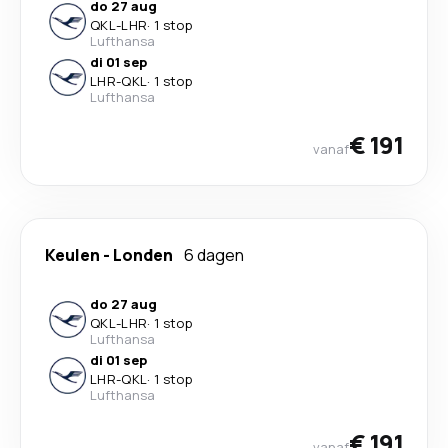
do 27 aug
QKL
-
LHR
·
1 stop
Lufthansa
di 01 sep
LHR
-
QKL
·
1 stop
Lufthansa
€ 191
vanaf
Keulen
-
Londen
6 dagen
do 27 aug
QKL
-
LHR
·
1 stop
Lufthansa
di 01 sep
LHR
-
QKL
·
1 stop
Lufthansa
€ 191
vanaf