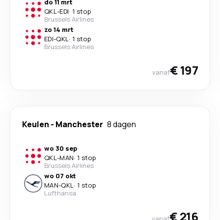
do 11 mrt
QKL
-
EDI
·
1 stop
Brussels Airlines
zo 14 mrt
EDI
-
QKL
·
1 stop
Brussels Airlines
€ 197
vanaf
Keulen
-
Manchester
8 dagen
wo 30 sep
QKL
-
MAN
·
1 stop
Brussels Airlines
wo 07 okt
MAN
-
QKL
·
1 stop
Lufthansa
€ 216
vanaf