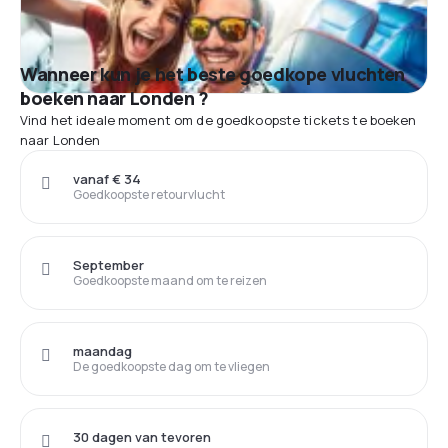
Wanneer kun je het beste goedkope vluchten
boeken naar Londen ?
Vind het ideale moment om de goedkoopste tickets te boeken
naar Londen
vanaf € 34
Goedkoopste retourvlucht
September
Goedkoopste maand om te reizen
maandag
De goedkoopste dag om te vliegen
30 dagen van tevoren