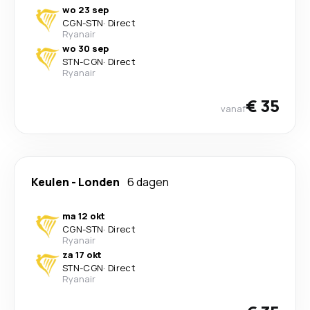
wo 23 sep
CGN
-
STN
·
Direct
Ryanair
wo 30 sep
STN
-
CGN
·
Direct
Ryanair
€ 35
vanaf
Keulen
-
Londen
6 dagen
ma 12 okt
CGN
-
STN
·
Direct
Ryanair
za 17 okt
STN
-
CGN
·
Direct
Ryanair