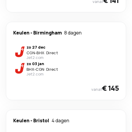
€ 141
vanaf
Keulen
-
Birmingham
8 dagen
zo 27 dec
CGN
-
BHX
·
Direct
Jet2.com
zo 03 jan
BHX
-
CGN
·
Direct
Jet2.com
€ 145
vanaf
Keulen
-
Bristol
4 dagen