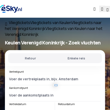
Vliegtickets
Vliegtickets van Keulen
Vliegtickets naar
het Verenigd Koninkrijk
Vliegtickets van Keulen naar het
Verenigd Koninkrijk
Keulen Verenigd Koninkrijk
- Zoek vluchten
Retour
Enkele reis
Vertrekpunt
Aankomstpunt
Vertrekdatum
Retourdatum