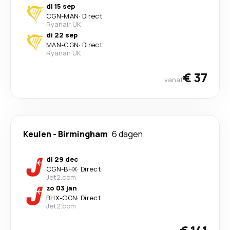
di 15 sep
CGN
-
MAN
·
Direct
Ryanair UK
di 22 sep
MAN
-
CGN
·
Direct
Ryanair UK
€ 37
vanaf
Keulen
-
Birmingham
6 dagen
di 29 dec
CGN
-
BHX
·
Direct
Jet2.com
zo 03 jan
BHX
-
CGN
·
Direct
Jet2.com