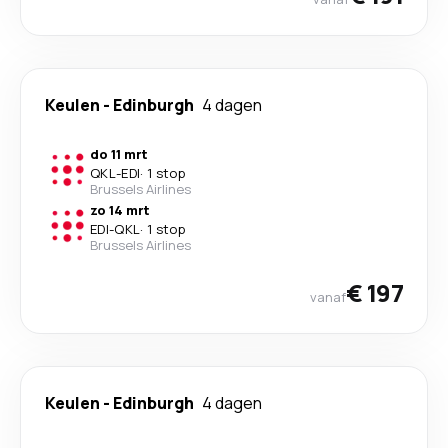
Keulen
-
Edinburgh
4 dagen
do 11 mrt
QKL
-
EDI
·
1 stop
Brussels Airlines
zo 14 mrt
EDI
-
QKL
·
1 stop
Brussels Airlines
€ 197
vanaf
Keulen
-
Edinburgh
4 dagen