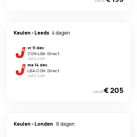
vanaf
Keulen
-
Leeds
4 dagen
vr 11 dec
CGN
-
LBA
·
Direct
Jet2.com
ma 14 dec
LBA
-
CGN
·
Direct
Jet2.com
€ 205
vanaf
Keulen
-
Londen
6 dagen