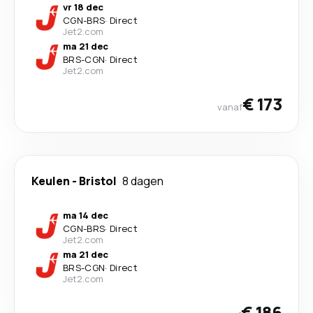
vr 18 dec
CGN
-
BRS
·
Direct
Jet2.com
ma 21 dec
BRS
-
CGN
·
Direct
Jet2.com
€ 173
vanaf
Keulen
-
Bristol
8 dagen
ma 14 dec
CGN
-
BRS
·
Direct
Jet2.com
ma 21 dec
BRS
-
CGN
·
Direct
Jet2.com
€ 186