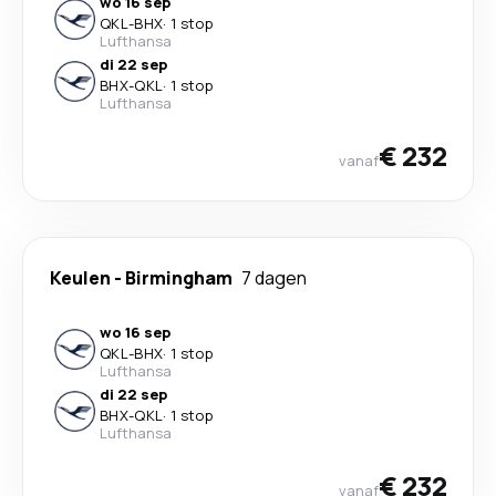
wo 16 sep
QKL
-
BHX
·
1 stop
Lufthansa
di 22 sep
BHX
-
QKL
·
1 stop
Lufthansa
€ 232
vanaf
Keulen
-
Birmingham
7 dagen
wo 16 sep
QKL
-
BHX
·
1 stop
Lufthansa
di 22 sep
BHX
-
QKL
·
1 stop
Lufthansa
€ 232
vanaf