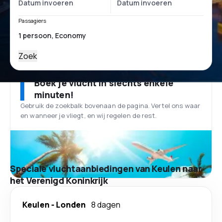
Passagiers
Zoek
Boek je vlucht in slechts enkele
minuten!
Gebruik de zoekbalk bovenaan de pagina. Vertel ons waar
en wanneer je vliegt, en wij regelen de rest.
Speciale vluchtaanbiedingen van Keulen naar
het Verenigd Koninkrijk
Keulen
-
Londen
8 dagen