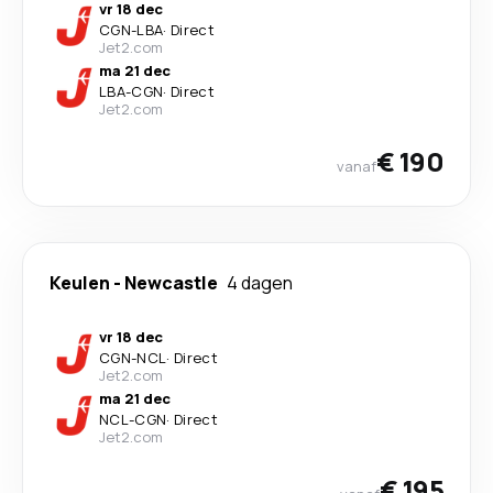
vr 18 dec
CGN
-
LBA
·
Direct
Jet2.com
ma 21 dec
LBA
-
CGN
·
Direct
Jet2.com
€ 190
vanaf
Keulen
-
Newcastle
4 dagen
vr 18 dec
CGN
-
NCL
·
Direct
Jet2.com
ma 21 dec
NCL
-
CGN
·
Direct
Jet2.com
€ 195