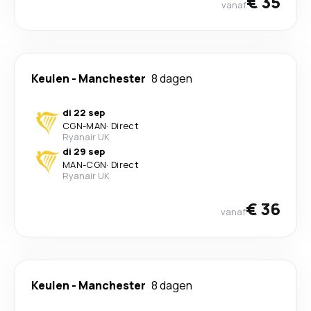
€ 35
vanaf
Keulen
-
Manchester
8 dagen
di 22 sep
CGN
-
MAN
·
Direct
Ryanair UK
di 29 sep
MAN
-
CGN
·
Direct
Ryanair UK
€ 36
vanaf
Keulen
-
Manchester
8 dagen