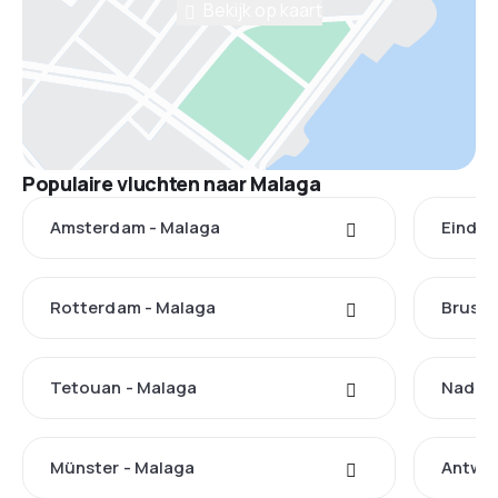
Bekijk op kaart
Populaire vluchten naar Malaga
Amsterdam - Malaga
Eindho
Rotterdam - Malaga
Brusse
Tetouan - Malaga
Nador 
Münster - Malaga
Antwer