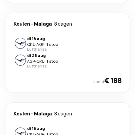
Keulen
-
Malaga
8 dagen
di 18 aug
QKL
-
AGP
·
1 stop
Lufthansa
di 25 aug
AGP
-
QKL
·
1 stop
Lufthansa
€ 188
vanaf
Keulen
-
Malaga
8 dagen
di 18 aug
QKL
-
AGP
·
1 stop