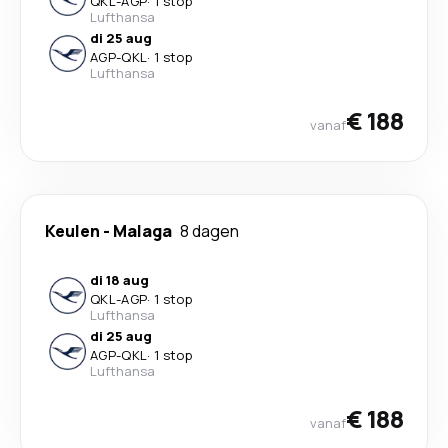
QKL
-
AGP
·
1 stop
Lufthansa
di 25 aug
AGP
-
QKL
·
1 stop
Lufthansa
€ 188
vanaf
Keulen
-
Malaga
8 dagen
di 18 aug
QKL
-
AGP
·
1 stop
Lufthansa
di 25 aug
AGP
-
QKL
·
1 stop
Lufthansa
€ 188
vanaf