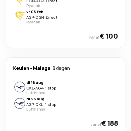
CGN
-
AGP
·
Direct
Ryanair
vr 05 feb
AGP
-
CGN
·
Direct
Ryanair
€ 100
vanaf
Keulen
-
Malaga
8 dagen
di 18 aug
QKL
-
AGP
·
1 stop
Lufthansa
di 25 aug
AGP
-
QKL
·
1 stop
Lufthansa
€ 188
vanaf