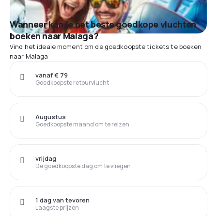
Wanneer kun je het beste goedkope vluchten
boeken naar Malaga?
Vind het ideale moment om de goedkoopste tickets te boeken
naar Malaga
vanaf € 79
Goedkoopste retourvlucht
Augustus
Goedkoopste maand om te reizen
vrijdag
De goedkoopste dag om te vliegen
1 dag van tevoren
Laagste prijzen