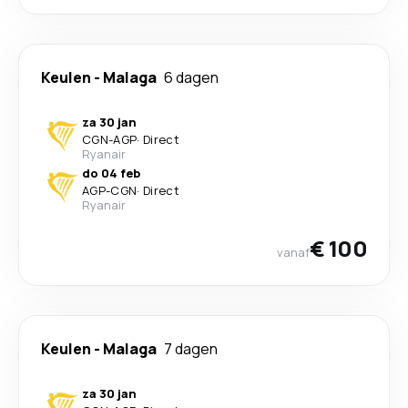
Keulen
-
Malaga
6 dagen
za 30 jan
CGN
-
AGP
·
Direct
Ryanair
do 04 feb
AGP
-
CGN
·
Direct
Ryanair
€ 100
vanaf
Keulen
-
Malaga
7 dagen
za 30 jan