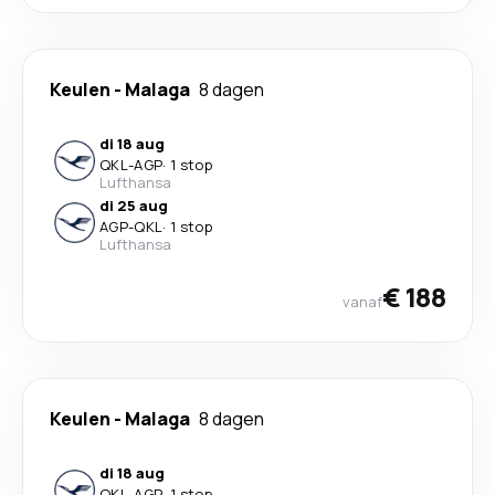
Keulen
-
Malaga
8 dagen
di 18 aug
QKL
-
AGP
·
1 stop
Lufthansa
di 25 aug
AGP
-
QKL
·
1 stop
Lufthansa
€ 188
vanaf
Keulen
-
Malaga
8 dagen
di 18 aug
QKL
-
AGP
·
1 stop