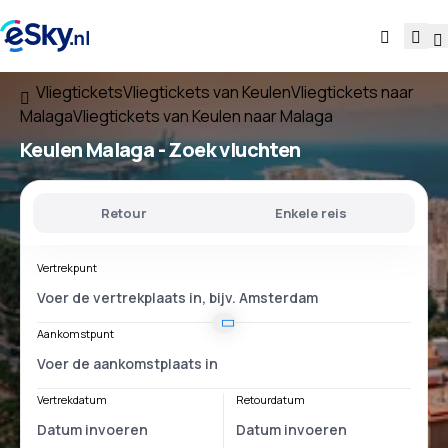
Vliegtickets
Vliegtickets van Keulen
Vliegtickets naar
Malaga
Vliegtickets van Keulen naar Malaga
Keulen Malaga
- Zoek vluchten
Retour
Enkele reis
Vertrekpunt
Aankomstpunt
Vertrekdatum
Retourdatum