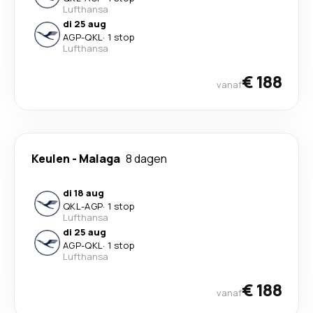
Lufthansa
di 25 aug
AGP
-
QKL
·
1 stop
Lufthansa
€ 188
vanaf
Keulen
-
Malaga
8 dagen
di 18 aug
QKL
-
AGP
·
1 stop
Lufthansa
di 25 aug
AGP
-
QKL
·
1 stop
Lufthansa
€ 188
vanaf