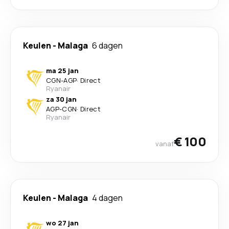
Keulen
-
Malaga
6 dagen
ma 25 jan
CGN
-
AGP
·
Direct
Ryanair
za 30 jan
AGP
-
CGN
·
Direct
Ryanair
€ 100
vanaf
Keulen
-
Malaga
4 dagen
wo 27 jan