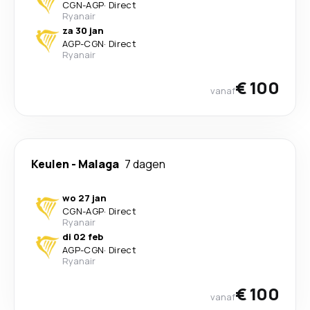
CGN
-
AGP
·
Direct
Ryanair
za 30 jan
AGP
-
CGN
·
Direct
Ryanair
€ 100
vanaf
Keulen
-
Malaga
7 dagen
wo 27 jan
CGN
-
AGP
·
Direct
Ryanair
di 02 feb
AGP
-
CGN
·
Direct
Ryanair
€ 100
vanaf