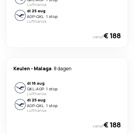
Lufthansa
di 25 aug
AGP
-
QKL
·
1 stop
Lufthansa
€ 188
vanaf
Keulen
-
Malaga
8 dagen
di 18 aug
QKL
-
AGP
·
1 stop
Lufthansa
di 25 aug
AGP
-
QKL
·
1 stop
Lufthansa
€ 188
vanaf