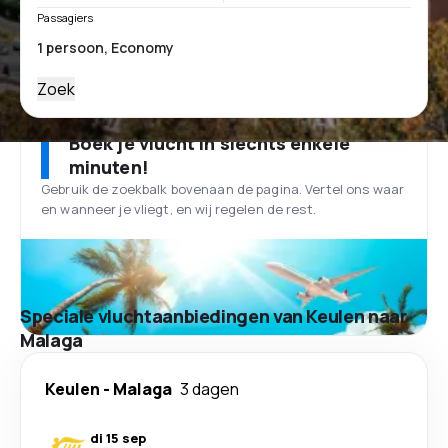
Passagiers
Zoek
Boek je vlucht in slechts enkele
minuten!
Gebruik de zoekbalk bovenaan de pagina. Vertel ons waar
en wanneer je vliegt, en wij regelen de rest.
Speciale vluchtaanbiedingen van Keulen naar
Malaga
Keulen
-
Malaga
3 dagen
di 15 sep