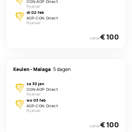
CGN
-
AGP
·
Direct
Ryanair
di 02 feb
AGP
-
CGN
·
Direct
Ryanair
€ 100
vanaf
Keulen
-
Malaga
5 dagen
za 30 jan
CGN
-
AGP
·
Direct
Ryanair
wo 03 feb
AGP
-
CGN
·
Direct
Ryanair
€ 100
vanaf