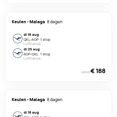
Keulen
-
Malaga
8 dagen
di 18 aug
QKL
-
AGP
·
1 stop
Lufthansa
di 25 aug
AGP
-
QKL
·
1 stop
Lufthansa
€ 188
vanaf
Keulen
-
Malaga
8 dagen
di 18 aug