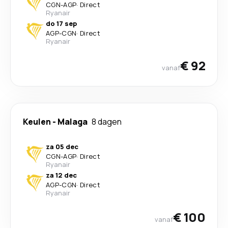
CGN
-
AGP
·
Direct
Ryanair
do 17 sep
AGP
-
CGN
·
Direct
Ryanair
€ 92
vanaf
Keulen
-
Malaga
8 dagen
za 05 dec
CGN
-
AGP
·
Direct
Ryanair
za 12 dec
AGP
-
CGN
·
Direct
Ryanair
€ 100
vanaf