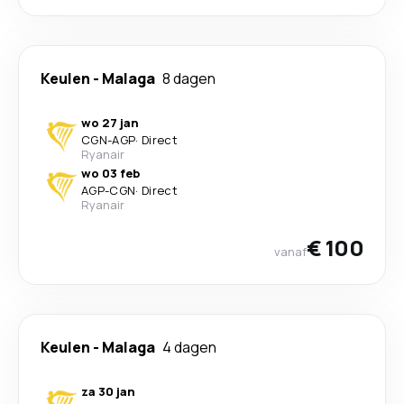
Keulen
-
Malaga
8 dagen
wo 27 jan
CGN
-
AGP
·
Direct
Ryanair
wo 03 feb
AGP
-
CGN
·
Direct
Ryanair
€ 100
vanaf
Keulen
-
Malaga
4 dagen
za 30 jan