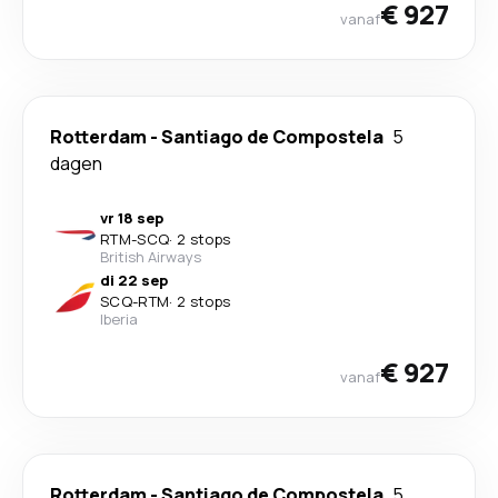
€ 927
vanaf
Rotterdam
-
Santiago de Compostela
5
dagen
vr 18 sep
RTM
-
SCQ
·
2 stops
British Airways
di 22 sep
SCQ
-
RTM
·
2 stops
Iberia
€ 927
vanaf
Rotterdam
-
Santiago de Compostela
5