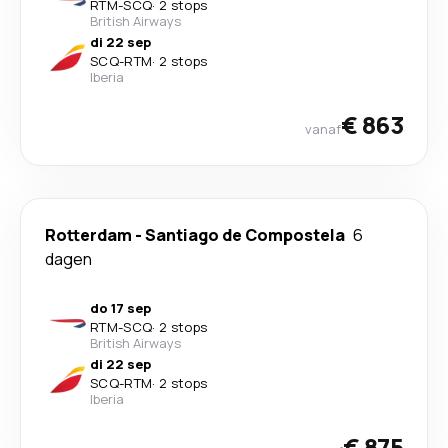
RTM
-
SCQ
·
2 stops
British Airways
di 22 sep
SCQ
-
RTM
·
2 stops
Iberia
€ 863
vanaf
Rotterdam
-
Santiago de Compostela
6
dagen
do 17 sep
RTM
-
SCQ
·
2 stops
British Airways
di 22 sep
SCQ
-
RTM
·
2 stops
Iberia
€ 875