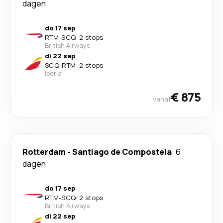
dagen
do 17 sep
RTM
-
SCQ
·
2 stops
British Airways
di 22 sep
SCQ
-
RTM
·
2 stops
Iberia
€ 875
vanaf
Rotterdam
-
Santiago de Compostela
6
dagen
do 17 sep
RTM
-
SCQ
·
2 stops
British Airways
di 22 sep