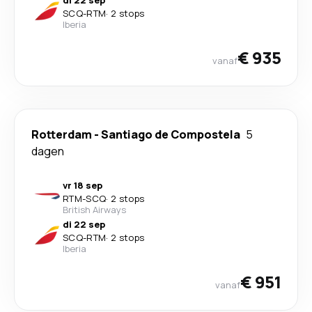
di 22 sep
SCQ
-
RTM
·
2 stops
Iberia
€ 935
vanaf
Rotterdam
-
Santiago de Compostela
5
dagen
vr 18 sep
RTM
-
SCQ
·
2 stops
British Airways
di 22 sep
SCQ
-
RTM
·
2 stops
Iberia
€ 951
vanaf