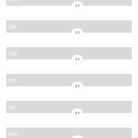
??
Jan
??
Feb
??
Mrt
??
Apr
??
Mei