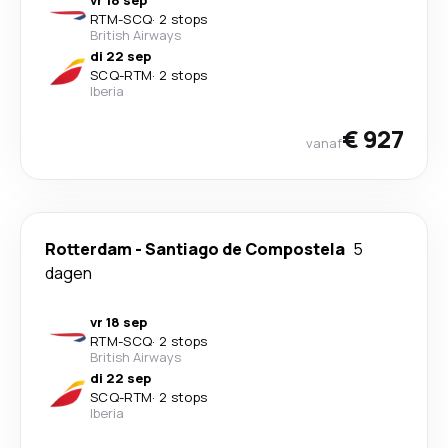
vr 18 sep
RTM
-
SCQ
·
2 stops
British Airways
di 22 sep
SCQ
-
RTM
·
2 stops
Iberia
€ 927
vanaf
Rotterdam
-
Santiago de Compostela
5
dagen
vr 18 sep
RTM
-
SCQ
·
2 stops
British Airways
di 22 sep
SCQ
-
RTM
·
2 stops
Iberia