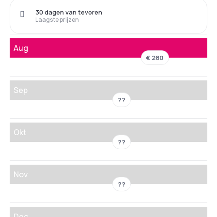
30 dagen van tevoren
Laagste prijzen
Aug
€ 280
Sep
??
Okt
??
Nov
??
Dec