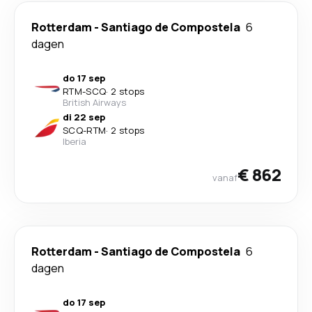
Rotterdam
-
Santiago de Compostela
6
dagen
do 17 sep
RTM
-
SCQ
·
2 stops
British Airways
di 22 sep
SCQ
-
RTM
·
2 stops
Iberia
€ 862
vanaf
Rotterdam
-
Santiago de Compostela
6
dagen
do 17 sep