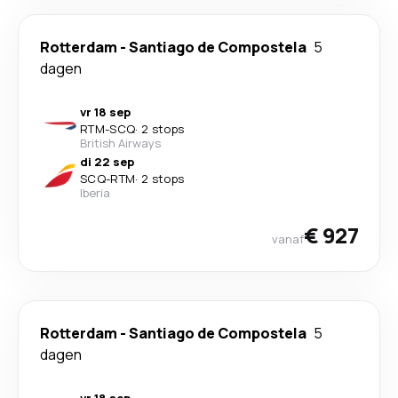
Rotterdam
-
Santiago de Compostela
5
dagen
vr 18 sep
RTM
-
SCQ
·
2 stops
British Airways
di 22 sep
SCQ
-
RTM
·
2 stops
Iberia
€ 927
vanaf
Rotterdam
-
Santiago de Compostela
5
dagen