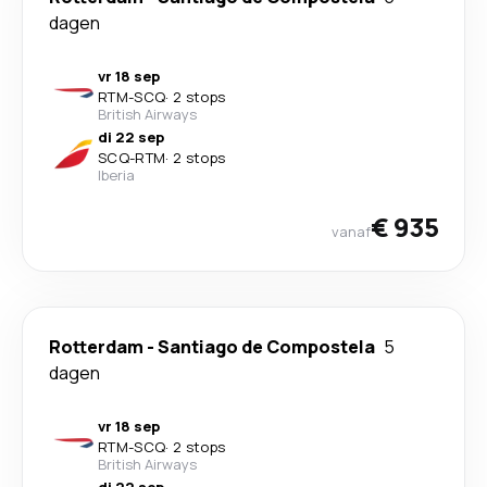
dagen
vr 18 sep
RTM
-
SCQ
·
2 stops
British Airways
di 22 sep
SCQ
-
RTM
·
2 stops
Iberia
€ 935
vanaf
Rotterdam
-
Santiago de Compostela
5
dagen
vr 18 sep
RTM
-
SCQ
·
2 stops
British Airways