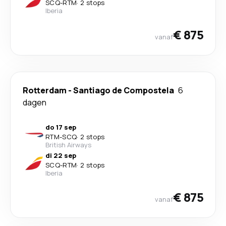
SCQ
-
RTM
·
2 stops
Iberia
€ 875
vanaf
Rotterdam
-
Santiago de Compostela
6
dagen
do 17 sep
RTM
-
SCQ
·
2 stops
British Airways
di 22 sep
SCQ
-
RTM
·
2 stops
Iberia
€ 875
vanaf