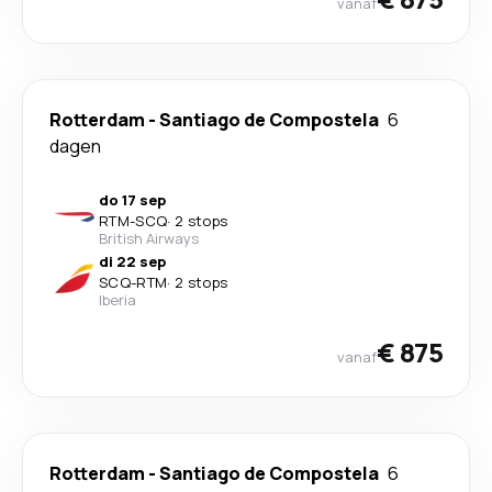
vanaf
Rotterdam
-
Santiago de Compostela
6
dagen
do 17 sep
RTM
-
SCQ
·
2 stops
British Airways
di 22 sep
SCQ
-
RTM
·
2 stops
Iberia
€ 875
vanaf
Rotterdam
-
Santiago de Compostela
6