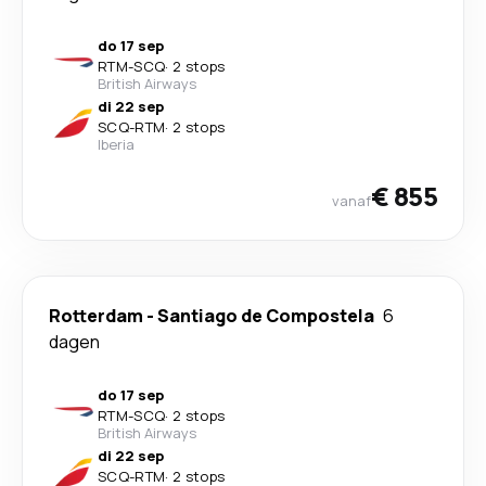
do 17 sep
RTM
-
SCQ
·
2 stops
British Airways
di 22 sep
SCQ
-
RTM
·
2 stops
Iberia
€ 855
vanaf
Rotterdam
-
Santiago de Compostela
6
dagen
do 17 sep
RTM
-
SCQ
·
2 stops
British Airways
di 22 sep
SCQ
-
RTM
·
2 stops