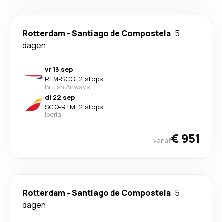
Rotterdam
-
Santiago de Compostela
5
dagen
vr 18 sep
RTM
-
SCQ
·
2 stops
British Airways
di 22 sep
SCQ
-
RTM
·
2 stops
Iberia
€ 951
vanaf
Rotterdam
-
Santiago de Compostela
5
dagen