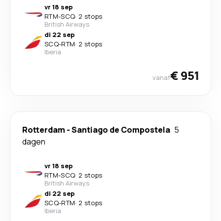
vr 18 sep
RTM
-
SCQ
·
2 stops
British Airways
di 22 sep
SCQ
-
RTM
·
2 stops
Iberia
€ 951
vanaf
Rotterdam
-
Santiago de Compostela
5
dagen
vr 18 sep
RTM
-
SCQ
·
2 stops
British Airways
di 22 sep
SCQ
-
RTM
·
2 stops
Iberia