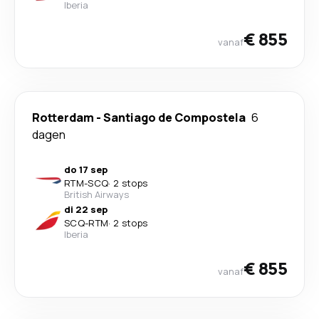
Iberia
€ 855
vanaf
Rotterdam
-
Santiago de Compostela
6
dagen
do 17 sep
RTM
-
SCQ
·
2 stops
British Airways
di 22 sep
SCQ
-
RTM
·
2 stops
Iberia
€ 855
vanaf