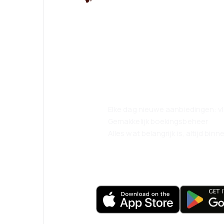
Psst! Download
reis nog comfor
Elke dag nieuwe aanbiedingen: vl
Gemakkelijk boekingsbeheer
Alles wat belangrijk is, altijd bin