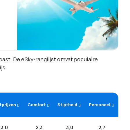
past. De eSky-ranglijst omvat populaire
js.
tprijzen
Comfort
Stiptheid
Personeel
3,0
2,3
3,0
2,7