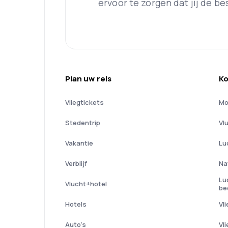
ervoor te zorgen dat jij de best
Plan uw reis
Ko
Vliegtickets
Mo
Stedentrip
Vl
Vakantie
Lu
Verblijf
Na
Lu
Vlucht+hotel
be
Hotels
Vl
Auto's
Vl