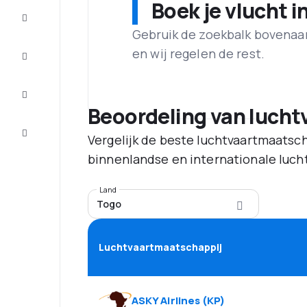
Boek je vlucht i
Aanbiedingen
Gebruik de zoekbalk bovenaan 
Maak de
en wij regelen de rest.
reis
compleet
Inspiratie
en tips
Beoordeling van luch
Klantenservice
Vergelijk de beste luchtvaartmaatsch
binnenlandse en internationale luch
Land
Togo
Luchtvaartmaatschappij
ASKY Airlines
(
KP
)