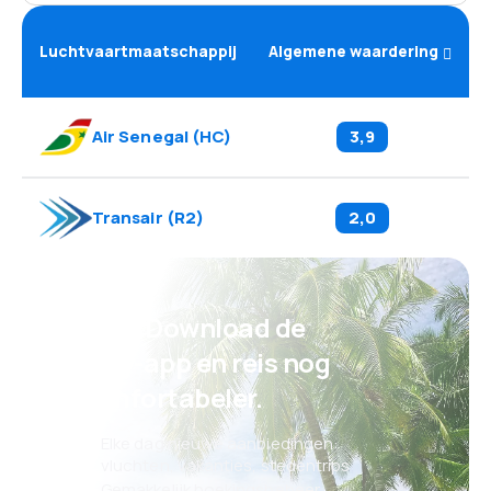
Luchtvaartmaatschappij
Algemene waardering
Air Senegal
(
HC
)
3,9
Transair
(
R2
)
2,0
Psst! Download de
eSky-app en reis nog
comfortabeler.
Elke dag nieuwe aanbiedingen:
vluchten, vakanties, stedentrips
Gemakkelijk boekingsbeheer