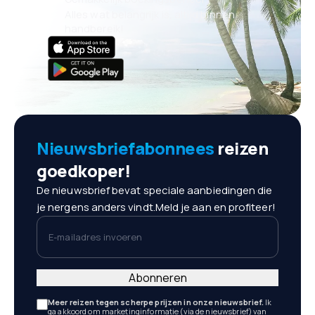
Alles wat belangrijk is, altijd binnen
handbereik!
Nieuwsbriefabonnees
reizen
goedkoper!
De nieuwsbrief bevat speciale aanbiedingen die
je nergens anders vindt.Meld je aan en profiteer!
E-mailadres invoeren
Abonneren
Meer reizen tegen scherpe prijzen in onze nieuwsbrief.
Ik
ga akkoord om marketinginformatie (via de nieuwsbrief) van