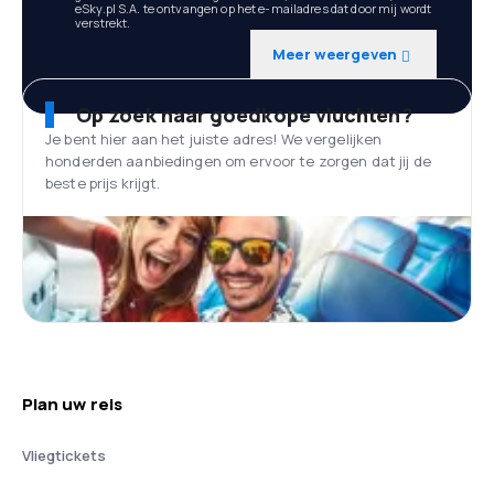
eSky.pl S.A. te ontvangen op het e-mailadres dat door mij wordt
verstrekt.
Meer weergeven
Op zoek naar goedkope vluchten?
Je bent hier aan het juiste adres! We vergelijken
honderden aanbiedingen om ervoor te zorgen dat jij de
beste prijs krijgt.
Plan uw reis
Vliegtickets