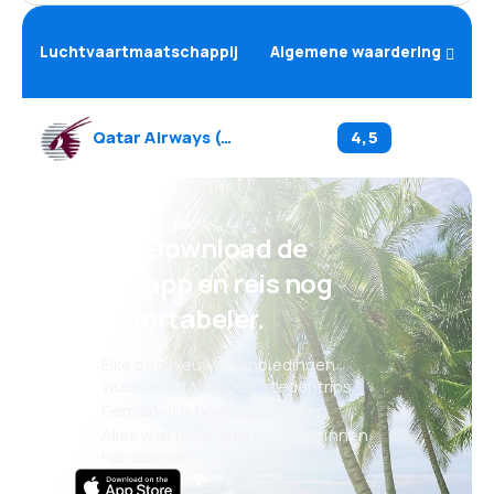
Luchtvaartmaatschappij
Algemene waardering
Qatar Airways
(
QR
)
4,5
Psst! Download de
eSky-app en reis nog
comfortabeler.
Elke dag nieuwe aanbiedingen:
vluchten, vakanties, stedentrips
Gemakkelijk boekingsbeheer
Alles wat belangrijk is, altijd binnen
handbereik!