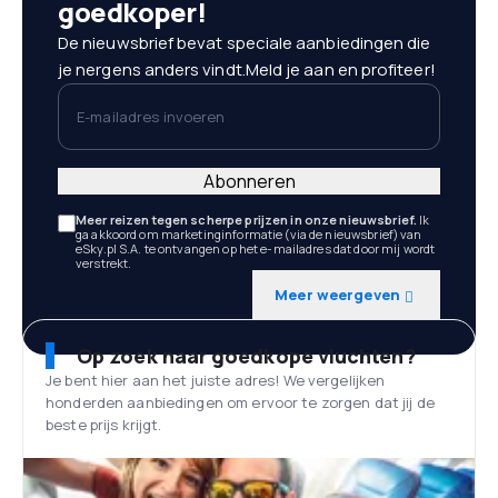
goedkoper!
De nieuwsbrief bevat speciale aanbiedingen die
je nergens anders vindt.Meld je aan en profiteer!
E-mailadres invoeren
Abonneren
Meer reizen tegen scherpe prijzen in onze nieuwsbrief.
Ik
ga akkoord om marketinginformatie (via de nieuwsbrief) van
eSky.pl S.A. te ontvangen op het e-mailadres dat door mij wordt
verstrekt.
Meer weergeven
Op zoek naar goedkope vluchten?
Je bent hier aan het juiste adres! We vergelijken
honderden aanbiedingen om ervoor te zorgen dat jij de
beste prijs krijgt.