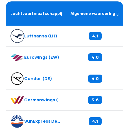
Luchtvaartmaatschappij
Algemene waardering
Lufthansa
(
LH
)
4,1
Eurowings
(
EW
)
4,0
Condor
(
DE
)
4,0
Germanwings
(
4U
)
3,6
SunExpress Deutschland
(
XG
)
4,1