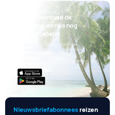
Psst! Download de
eSky-app en reis nog
comfortabeler.
Elke dag nieuwe aanbiedingen:
vluchten, vakanties, stedentrips
Gemakkelijk boekingsbeheer
Alles wat belangrijk is, altijd binnen
handbereik!
Nieuwsbriefabonnees
reizen