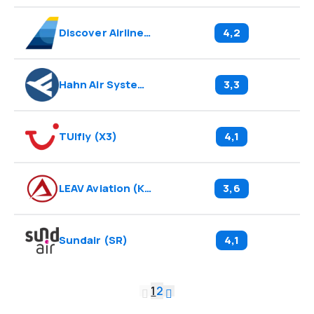
Discover Airlines
(
4Y
)
4,2
Hahn Air Systems
(
H1
)
3,3
TUIfly
(
X3
)
4,1
LEAV Aviation
(
KK
)
3,6
Sundair
(
SR
)
4,1
1
2