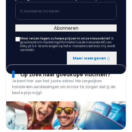
E-mailadres invoeren
Abonneren
Meer reizen tegen scherpe prijzen in onze nieuwsbrief.
Ik
ga akkoord om marketinginformatie (via de nieuwsbrief) van
eSky.pl S.A. te ontvangen op het e-mailadres dat door mij wordt
verstrekt.
Meer weergeven
Op zoek naar goedkope vluchten?
Je bent hier aan het juiste adres! We vergelijken
honderden aanbiedingen om ervoor te zorgen dat jij de
beste prijs krijgt.