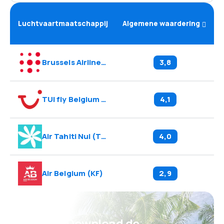
Luchtvaartmaatschappij
Algemene waardering
Brussels Airlines
(
SN
)
3,8
TUI fly Belgium
(
TB
)
4,1
Air Tahiti Nui
(
TN
)
4,0
Air Belgium
(
KF
)
2,9
Psst! Download de