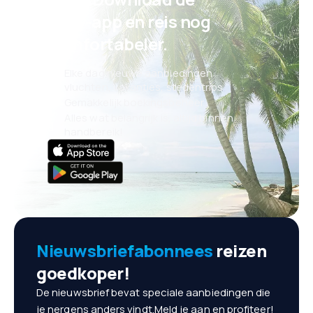
eSky-app en reis nog
comfortabeler.
Elke dag nieuwe aanbiedingen:
vluchten, vakanties, stedentrips
Gemakkelijk boekingsbeheer
Alles wat belangrijk is, altijd binnen
handbereik!
Nieuwsbriefabonnees
reizen
goedkoper!
De nieuwsbrief bevat speciale aanbiedingen die
je nergens anders vindt.Meld je aan en profiteer!