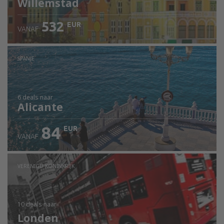
Willemstad
532
EUR
VANAF
Bekijk de details
SPANJE
6 deals
naar
Alicante
84
EUR
VANAF
VERENIGD KONINKRIJK
10 deals
naar
Londen