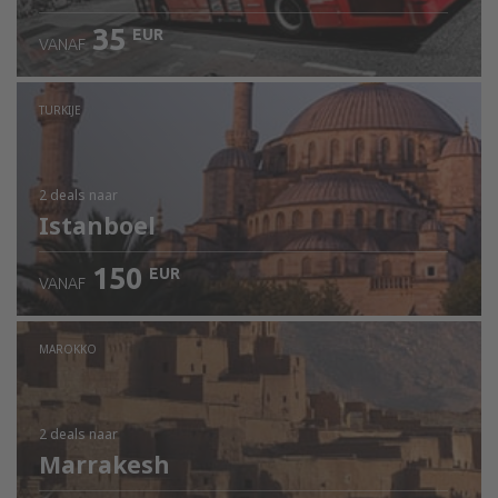
35
EUR
VANAF
TURKIJE
2 deals
naar
Istanboel
150
EUR
VANAF
MAROKKO
2 deals
naar
Marrakesh