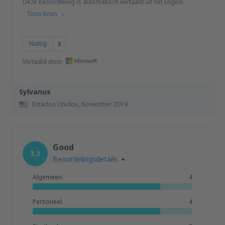
Deze beoordeling is automatisch vertaald uit het Engels.
Toon bron
Nuttig
3
Vertaald door
Sylvanus
Estados Unidos,
November 2019
Good
3.3
Beoordelingsdetails
Algemeen:
4
Personeel:
4