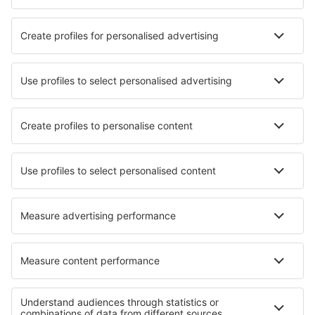
Attracties
Kom meer te weten
Mobiele app
Luchtvaartmaatschappijen
KLM
Ryanair
Air France
Wizz Air
Transavia
Over eSky
Algemene voorwaarden
Mijn boekingen
Privacykennisgeving
Ondersteuning en contact