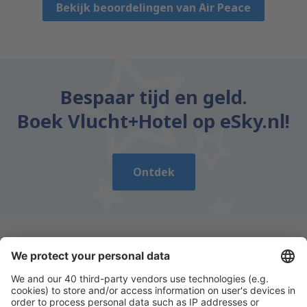
Bekijk beoordelingen van Air Peace
Bespaar tijd en geld.
Boek Vlucht+Hotel op eSky.nl!
Ontdek