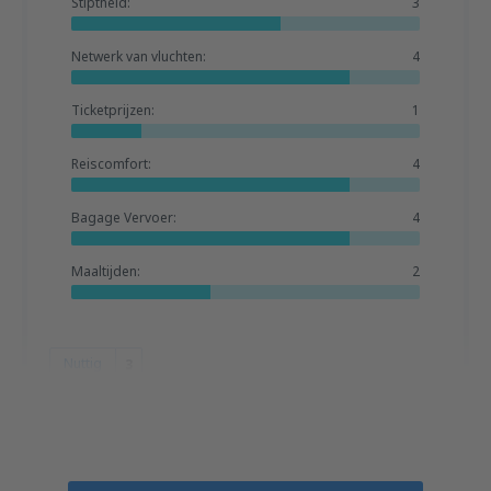
Stiptheid:
3
Netwerk van vluchten:
4
Ticketprijzen:
1
Reiscomfort:
4
Bagage Vervoer:
4
Maaltijden:
2
Nuttig
3
Frank
Estados Unidos,
December 2019