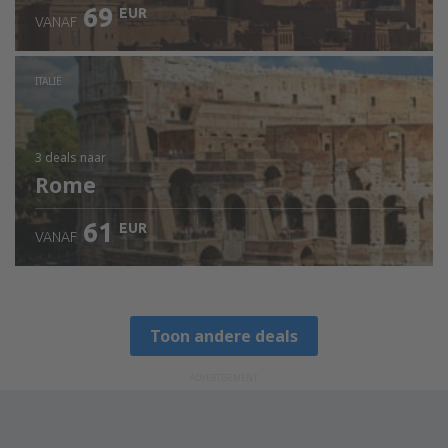
69
EUR
VANAF
ITALIË
3 deals
naar
Rome
61
EUR
VANAF
Toon andere deals
ADVERTISEMENT