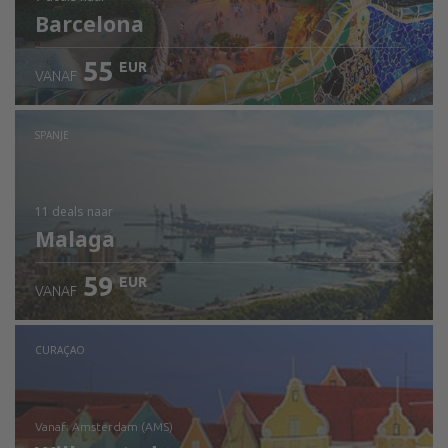
Barcelona
55
EUR
VANAF
SPANJE
11 deals
naar
Malaga
59
EUR
VANAF
CURAÇAO
vanaf: Amsterdam (AMS)