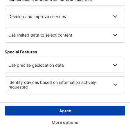
Privacy
Landen
Internationale sites
eSky.eu
eSky.com
eDestinos.com
Copyright © eSky.nl. Alle rechten voorbehouden.