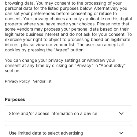
Download onze app
en plan gemakkelijk uw
reizen
Plan uw reis
Vliegtickets
Stedentrip
Vakantie
Verblijf
Vlucht+hotel
Hotels
Parkeren
Transfers