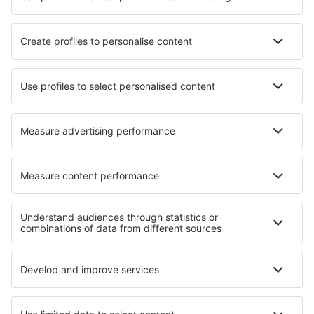
Luchtvaartmaatschappijen
KLM
Ryanair
Air France
Wizz Air
Transavia
Over eSky
Algemene voorwaarden
Mijn boekingen
Privacykennisgeving
Ondersteuning en contact
Privacy