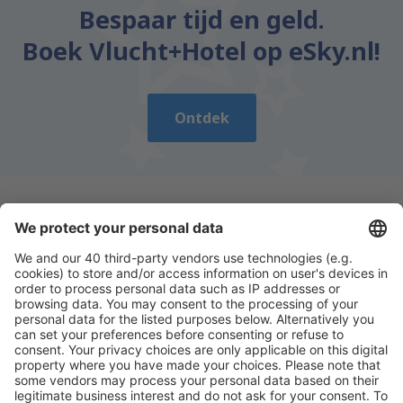
Bespaar tijd en geld.
Boek Vlucht+Hotel op eSky.nl!
Ontdek
Download onze app
en plan gemakkelijk uw
reizen