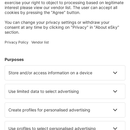
Plan uw reis
Vliegtickets
Stedentrip
Vakantie
Verblijf
Vlucht+hotel
Hotels
Parkeren
Transfers
Attracties
Kom meer te weten
Mobiele app