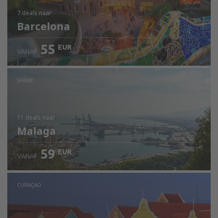
7 deals
naar
Barcelona
55
EUR
VANAF
SPANJE
11 deals
naar
Malaga
59
EUR
VANAF
CURAÇAO