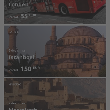
Londen
35
EUR
VANAF
TURKIJE
2 deals
naar
Istanboel
150
EUR
VANAF
MAROKKO
2 deals
naar