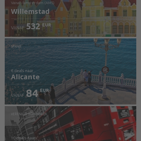
vanaf: Amsterdam (AMS)
Willemstad
532
EUR
VANAF
Bekijk de details
SPANJE
6 deals
naar
Alicante
84
EUR
VANAF
VERENIGD KONINKRIJK
10 deals
naar