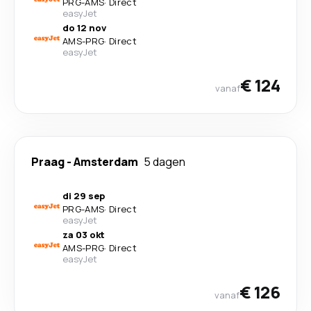
PRG
-
AMS
·
Direct
easyJet
do 12 nov
AMS
-
PRG
·
Direct
easyJet
€ 124
vanaf
Praag
-
Amsterdam
5 dagen
di 29 sep
PRG
-
AMS
·
Direct
easyJet
za 03 okt
AMS
-
PRG
·
Direct
easyJet
€ 126
vanaf