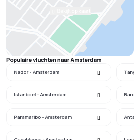
Bekijk op kaart
Populaire vluchten naar Amsterdam
Nador - Amsterdam
Tanger
Istanboel - Amsterdam
Barcel
Paramaribo - Amsterdam
Antaly
Casablanca - Amsterdam
Londe