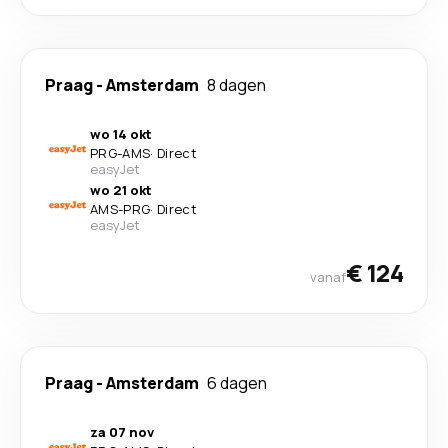
Praag
-
Amsterdam
8 dagen
wo 14 okt
PRG
-
AMS
·
Direct
easyJet
wo 21 okt
AMS
-
PRG
·
Direct
easyJet
€ 124
vanaf
Praag
-
Amsterdam
6 dagen
za 07 nov