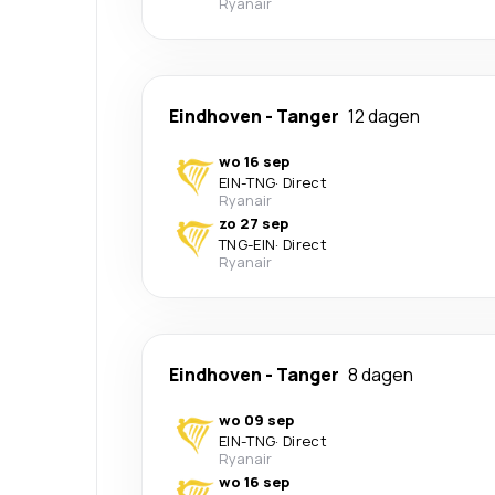
Ryanair
Eindhoven
-
Tanger
12 dagen
wo 16 sep
EIN
-
TNG
·
Direct
Ryanair
zo 27 sep
TNG
-
EIN
·
Direct
Ryanair
Eindhoven
-
Tanger
8 dagen
wo 09 sep
EIN
-
TNG
·
Direct
Ryanair
wo 16 sep