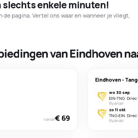
n slechts enkele minuten!
de pagina. Vertel ons waar en wanneer je vliegt,
biedingen van Eindhoven na
Eindhoven
-
Tang
wo 30 sep
EIN
-
TNG
·
Direc
Ryanair
zo 11 okt
€ 69
TNG
-
EIN
·
Direc
vanaf
Ryanair