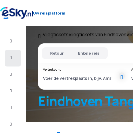
Uw reisplatform
Vliegtickets
Vliegtickets van Eindhoven
Vl
Vlucht+Hotel
Retour
Enkele reis
Vliegtickets
Vertrekpunt
A
Vakantie
Last
minute
Eindhoven Tan
Stedentrip
Verblijf