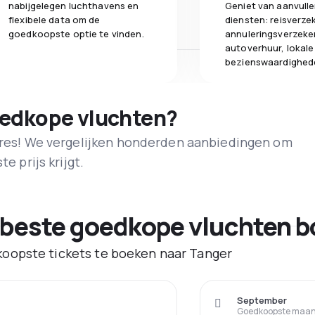
nabijgelegen luchthavens en
Geniet van aanvull
flexibele data om de
diensten: reisverze
goedkoopste optie te vinden.
annuleringsverzeke
autoverhuur, lokale
bezienswaardighed
oedkope vluchten?
adres! We vergelijken honderden aanbiedingen om
e prijs krijgt.
 beste goedkope vluchten b
oopste tickets te boeken naar Tanger
September
Goedkoopste maand