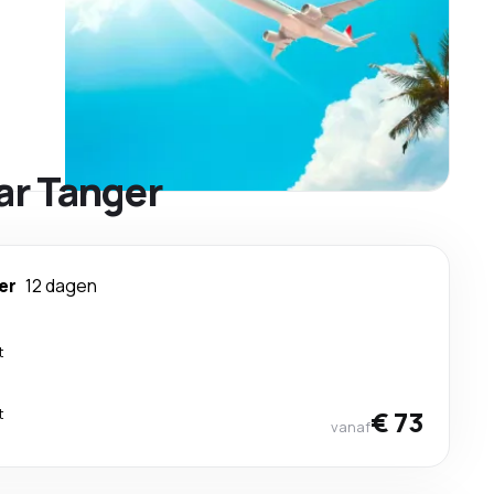
ar Tanger
er
12 dagen
t
t
€ 73
vanaf