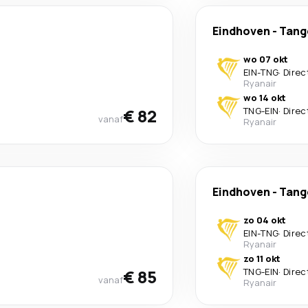
Eindhoven
-
Tang
wo 07 okt
EIN
-
TNG
·
Direc
Ryanair
wo 14 okt
€ 82
TNG
-
EIN
·
Direc
vanaf
Ryanair
Eindhoven
-
Tang
zo 04 okt
EIN
-
TNG
·
Direc
Ryanair
zo 11 okt
€ 85
TNG
-
EIN
·
Direc
vanaf
Ryanair