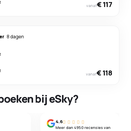
t
€ 117
vanaf
er
8 dagen
t
t
€ 118
vanaf
boeken bij eSky?
n
4.6
Meer dan 4950 recensies van