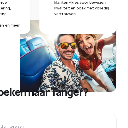
ende
klanten - kies voor bewezen
kering,
kwaliteit en boek met volledig
ring,
vertrouwen.
en en meer.
oeken naar Tanger?
 om te reizen