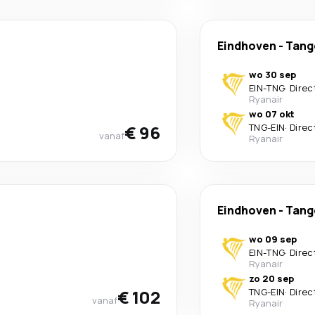
Eindhoven
-
Tang
wo 30 sep
EIN
-
TNG
·
Direc
Ryanair
wo 07 okt
€ 96
TNG
-
EIN
·
Direc
vanaf
Ryanair
Eindhoven
-
Tang
wo 09 sep
EIN
-
TNG
·
Direc
Ryanair
zo 20 sep
€ 102
TNG
-
EIN
·
Direc
vanaf
Ryanair