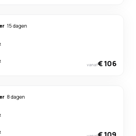
er
15 dagen
t
t
€ 106
vanaf
er
8 dagen
t
t
€ 109
vanaf