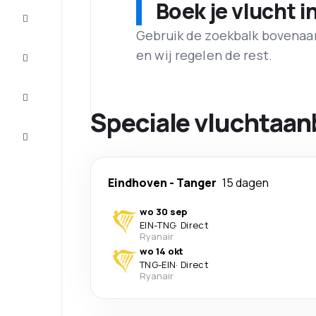
Boek je vlucht i
Aanbiedingen
Gebruik de zoekbalk bovenaan 
Maak de
en wij regelen de rest.
reis
compleet
Inspiratie
en tips
Speciale vluchtaan
Klantenservice
Eindhoven
-
Tanger
15 dagen
wo 30 sep
EIN
-
TNG
·
Direct
Ryanair
wo 14 okt
TNG
-
EIN
·
Direct
Ryanair