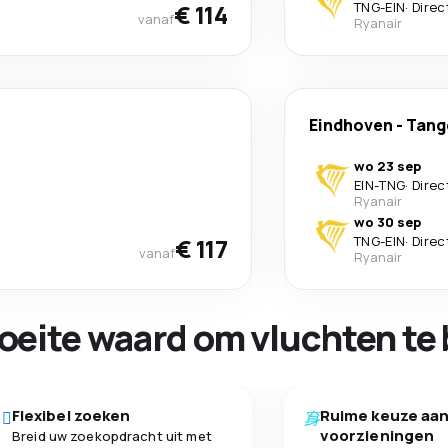
€ 114
TNG
-
EIN
·
Direc
vanaf
Ryanair
Eindhoven
-
Tang
wo 23 sep
EIN
-
TNG
·
Direc
Ryanair
wo 30 sep
€ 117
TNG
-
EIN
·
Direc
vanaf
Ryanair
oeite waard om vluchten te 
Flexibel zoeken
Ruime keuze aa
voorzieningen
Breid uw zoekopdracht uit met