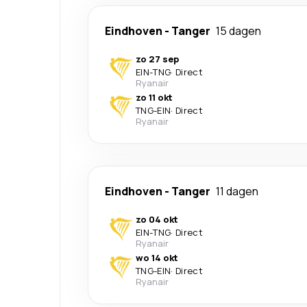
Eindhoven
-
Tanger
15 dagen
zo 27 sep
EIN
-
TNG
·
Direct
Ryanair
zo 11 okt
TNG
-
EIN
·
Direct
Ryanair
Eindhoven
-
Tanger
11 dagen
zo 04 okt
EIN
-
TNG
·
Direct
Ryanair
wo 14 okt
TNG
-
EIN
·
Direct
Ryanair