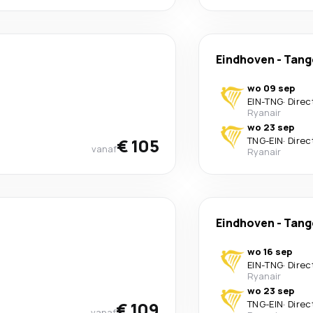
Eindhoven
-
Tang
wo 09 sep
EIN
-
TNG
·
Direc
Ryanair
wo 23 sep
€ 105
TNG
-
EIN
·
Direc
vanaf
Ryanair
Eindhoven
-
Tang
wo 16 sep
EIN
-
TNG
·
Direc
Ryanair
wo 23 sep
€ 109
TNG
-
EIN
·
Direc
vanaf