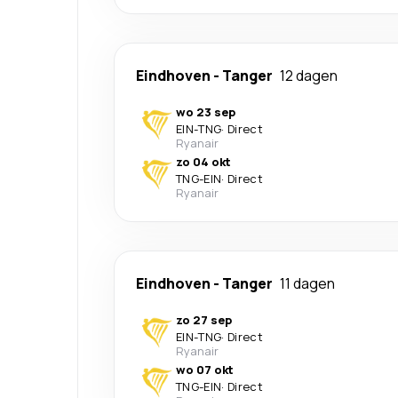
Eindhoven
-
Tanger
12 dagen
wo 23 sep
EIN
-
TNG
·
Direct
Ryanair
zo 04 okt
TNG
-
EIN
·
Direct
Ryanair
Eindhoven
-
Tanger
11 dagen
zo 27 sep
EIN
-
TNG
·
Direct
Ryanair
wo 07 okt
TNG
-
EIN
·
Direct