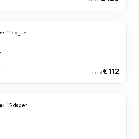
er
11 dagen
t
t
€ 112
vanaf
er
15 dagen
t