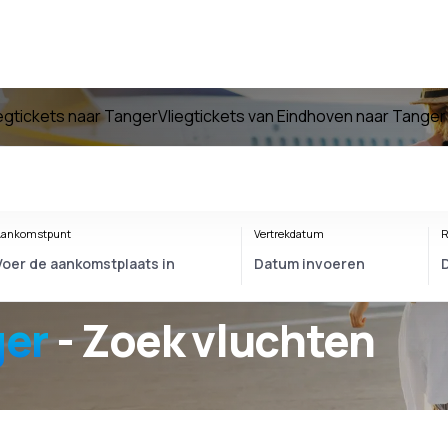
iegtickets naar Tanger
Vliegtickets van Eindhoven naar Tanger
ankomstpunt
Vertrekdatum
R
ger
- Zoek vluchten