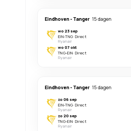
Eindhoven
-
Tanger
15 dagen
wo 23 sep
EIN
-
TNG
·
Direct
Ryanair
wo 07 okt
TNG
-
EIN
·
Direct
Ryanair
Eindhoven
-
Tanger
15 dagen
zo 06 sep
EIN
-
TNG
·
Direct
Ryanair
zo 20 sep
TNG
-
EIN
·
Direct
Ryanair