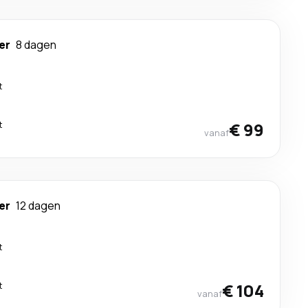
er
8 dagen
t
t
€ 99
vanaf
er
12 dagen
t
t
€ 104
vanaf