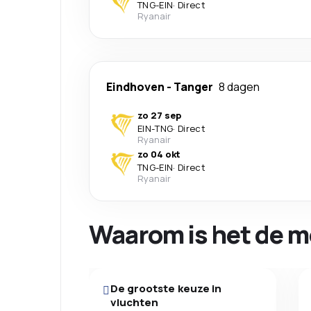
TNG
-
EIN
·
Direct
Ryanair
Eindhoven
-
Tanger
8 dagen
zo 27 sep
EIN
-
TNG
·
Direct
Ryanair
zo 04 okt
TNG
-
EIN
·
Direct
Ryanair
Waarom is het de m
De grootste keuze in
vluchten