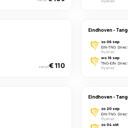
Ryanair
Eindhoven
-
Tang
zo 06 sep
EIN
-
TNG
·
Direc
Ryanair
wo 16 sep
€ 110
TNG
-
EIN
·
Direc
vanaf
Ryanair
Eindhoven
-
Tang
zo 20 sep
EIN
-
TNG
·
Direc
Ryanair
zo 04 okt