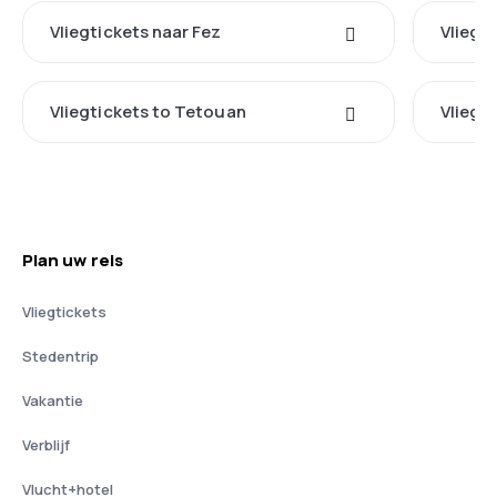
Vliegtickets naar Fez
Vliegt
Vliegtickets to Tetouan
Vliegt
Plan uw reis
Vliegtickets
Stedentrip
Vakantie
Verblijf
Vlucht+hotel