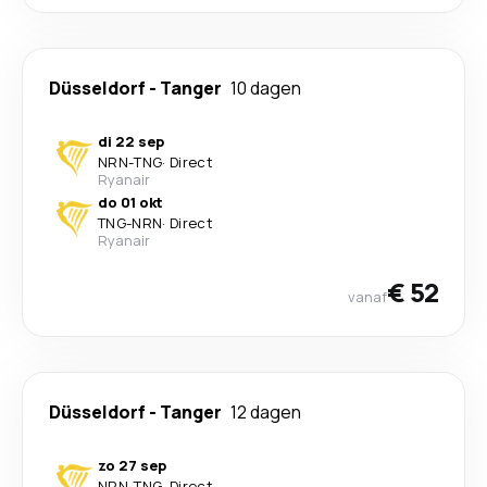
Düsseldorf
-
Tanger
10 dagen
di 22 sep
NRN
-
TNG
·
Direct
Ryanair
do 01 okt
TNG
-
NRN
·
Direct
Ryanair
€ 52
vanaf
Düsseldorf
-
Tanger
12 dagen
zo 27 sep
NRN
-
TNG
·
Direct