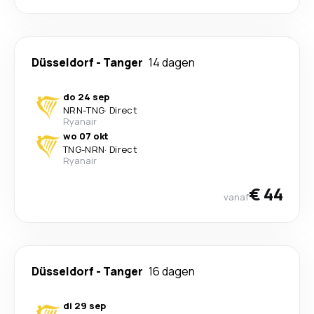
Düsseldorf
-
Tanger
14 dagen
do 24 sep
NRN
-
TNG
·
Direct
Ryanair
wo 07 okt
TNG
-
NRN
·
Direct
Ryanair
€ 44
vanaf
Düsseldorf
-
Tanger
16 dagen
di 29 sep