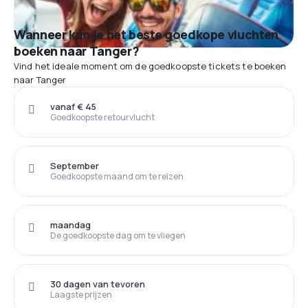
Wanneer kun je het beste goedkope vluchten
boeken naar Tanger?
Vind het ideale moment om de goedkoopste tickets te boeken
naar Tanger
vanaf € 45
Goedkoopste retourvlucht
September
Goedkoopste maand om te reizen
maandag
De goedkoopste dag om te vliegen
30 dagen van tevoren
Laagste prijzen