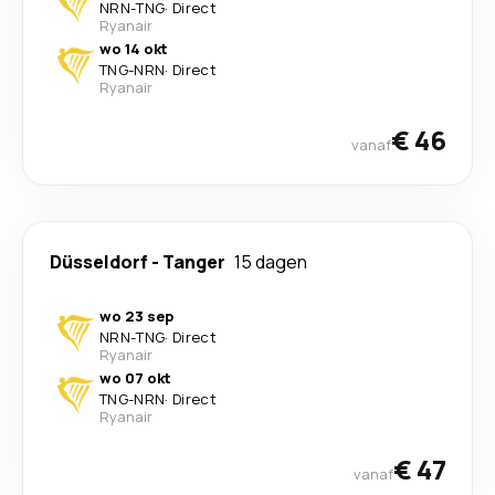
NRN
-
TNG
·
Direct
Ryanair
wo 14 okt
TNG
-
NRN
·
Direct
Ryanair
€ 46
vanaf
Düsseldorf
-
Tanger
15 dagen
wo 23 sep
NRN
-
TNG
·
Direct
Ryanair
wo 07 okt
TNG
-
NRN
·
Direct
Ryanair
€ 47
vanaf