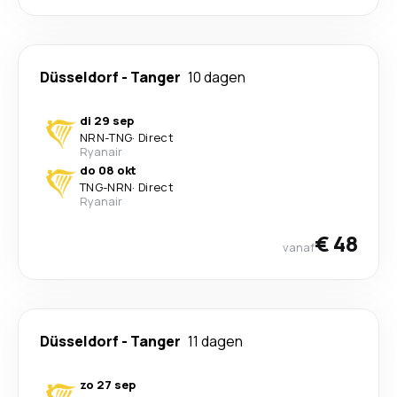
Düsseldorf
-
Tanger
10 dagen
di 29 sep
NRN
-
TNG
·
Direct
Ryanair
do 08 okt
TNG
-
NRN
·
Direct
Ryanair
€ 48
vanaf
Düsseldorf
-
Tanger
11 dagen
zo 27 sep