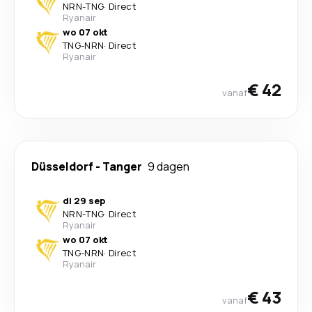
NRN
-
TNG
·
Direct
Ryanair
wo 07 okt
TNG
-
NRN
·
Direct
Ryanair
€ 42
vanaf
Düsseldorf
-
Tanger
9 dagen
di 29 sep
NRN
-
TNG
·
Direct
Ryanair
wo 07 okt
TNG
-
NRN
·
Direct
Ryanair
€ 43
vanaf