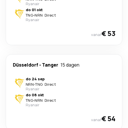
Ryanair
do 01 okt
TNG
-
NRN
·
Direct
Ryanair
€ 53
vanaf
Düsseldorf
-
Tanger
15 dagen
do 24 sep
NRN
-
TNG
·
Direct
Ryanair
do 08 okt
TNG
-
NRN
·
Direct
Ryanair
€ 54
vanaf