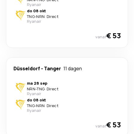
Ryanair
do 08 okt
TNG
-
NRN
·
Direct
Ryanair
€ 53
vanaf
Düsseldorf
-
Tanger
11 dagen
ma 28 sep
NRN
-
TNG
·
Direct
Ryanair
do 08 okt
TNG
-
NRN
·
Direct
Ryanair
€ 53
vanaf