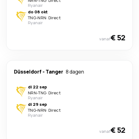
NRN
-
TNG
·
Direct
Ryanair
do 08 okt
TNG
-
NRN
·
Direct
Ryanair
€ 52
vanaf
Düsseldorf
-
Tanger
8 dagen
di 22 sep
NRN
-
TNG
·
Direct
Ryanair
di 29 sep
TNG
-
NRN
·
Direct
Ryanair
€ 52
vanaf