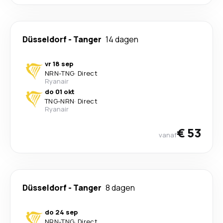
Düsseldorf
-
Tanger
14 dagen
vr 18 sep
NRN
-
TNG
·
Direct
Ryanair
do 01 okt
TNG
-
NRN
·
Direct
Ryanair
€ 53
vanaf
Düsseldorf
-
Tanger
8 dagen
do 24 sep
NRN
-
TNG
·
Direct