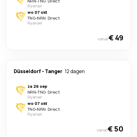
NRN
-
TNG
·
Direct
Ryanair
wo 07 okt
TNG
-
NRN
·
Direct
Ryanair
€ 49
vanaf
Düsseldorf
-
Tanger
12 dagen
za 26 sep
NRN
-
TNG
·
Direct
Ryanair
wo 07 okt
TNG
-
NRN
·
Direct
Ryanair
€ 50
vanaf