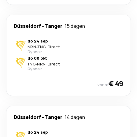
Düsseldorf
-
Tanger
15 dagen
do 24 sep
NRN
-
TNG
·
Direct
Ryanair
do 08 okt
TNG
-
NRN
·
Direct
Ryanair
€ 49
vanaf
Düsseldorf
-
Tanger
14 dagen
do 24 sep