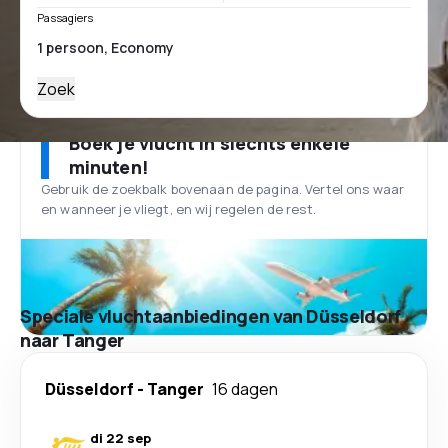
Passagiers
Zoek
Boek je vlucht in slechts enkele
minuten!
Gebruik de zoekbalk bovenaan de pagina. Vertel ons waar
en wanneer je vliegt, en wij regelen de rest.
Speciale vluchtaanbiedingen van Düsseldorf
naar Tanger
Düsseldorf
-
Tanger
16 dagen
di 22 sep