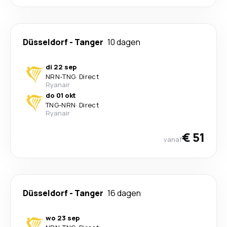
Düsseldorf
-
Tanger
10 dagen
di 22 sep
NRN
-
TNG
·
Direct
Ryanair
do 01 okt
TNG
-
NRN
·
Direct
Ryanair
€ 51
vanaf
Düsseldorf
-
Tanger
16 dagen
wo 23 sep