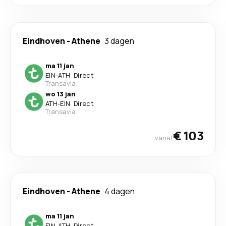
Eindhoven
-
Athene
3 dagen
ma 11 jan
EIN
-
ATH
·
Direct
Transavia
wo 13 jan
ATH
-
EIN
·
Direct
Transavia
€ 103
vanaf
Eindhoven
-
Athene
4 dagen
ma 11 jan
EIN
-
ATH
·
Direct