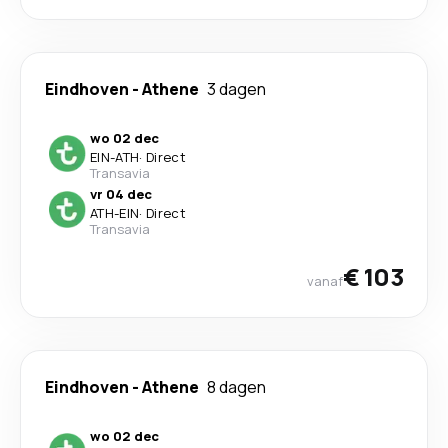
Eindhoven
-
Athene
3 dagen
wo 02 dec
EIN
-
ATH
·
Direct
Transavia
vr 04 dec
ATH
-
EIN
·
Direct
Transavia
€ 103
vanaf
Eindhoven
-
Athene
8 dagen
wo 02 dec