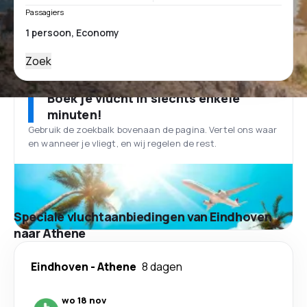
Passagiers
Zoek
Boek je vlucht in slechts enkele
minuten!
Gebruik de zoekbalk bovenaan de pagina. Vertel ons waar
en wanneer je vliegt, en wij regelen de rest.
Speciale vluchtaanbiedingen van Eindhoven
naar Athene
Eindhoven
-
Athene
8 dagen
wo 18 nov