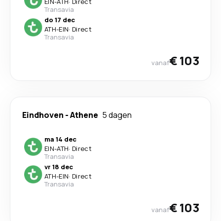
EIN
-
ATH
·
Direct
Transavia
do 17 dec
ATH
-
EIN
·
Direct
Transavia
€ 103
vanaf
Eindhoven
-
Athene
5 dagen
ma 14 dec
EIN
-
ATH
·
Direct
Transavia
vr 18 dec
ATH
-
EIN
·
Direct
Transavia
€ 103
vanaf