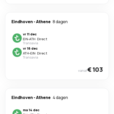
Eindhoven
-
Athene
8 dagen
vr 11 dec
EIN
-
ATH
·
Direct
Transavia
vr 18 dec
ATH
-
EIN
·
Direct
Transavia
€ 103
vanaf
Eindhoven
-
Athene
4 dagen
ma 14 dec