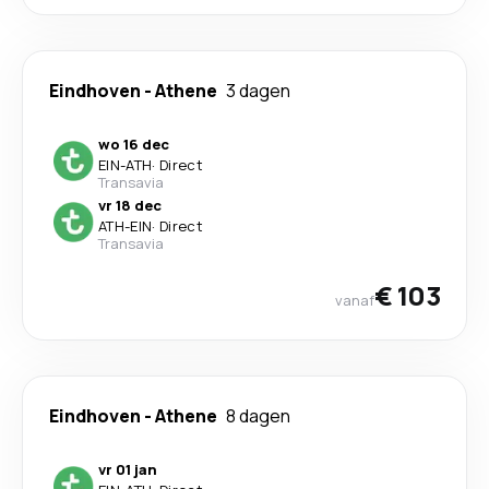
Eindhoven
-
Athene
3 dagen
wo 16 dec
EIN
-
ATH
·
Direct
Transavia
vr 18 dec
ATH
-
EIN
·
Direct
Transavia
€ 103
vanaf
Eindhoven
-
Athene
8 dagen
vr 01 jan