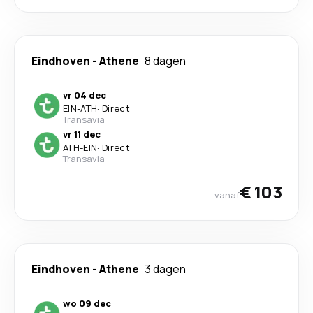
Eindhoven
-
Athene
8 dagen
vr 04 dec
EIN
-
ATH
·
Direct
Transavia
vr 11 dec
ATH
-
EIN
·
Direct
Transavia
€ 103
vanaf
Eindhoven
-
Athene
3 dagen
wo 09 dec