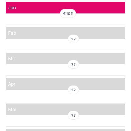
Jan
€ 103
Feb
??
Mrt
??
Apr
??
Mei
??