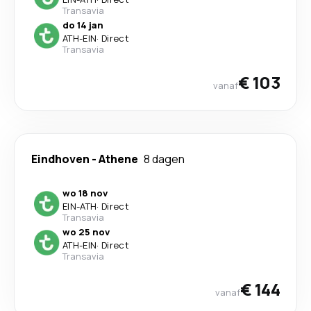
Transavia
do 14 jan
ATH
-
EIN
·
Direct
Transavia
€ 103
vanaf
Eindhoven
-
Athene
8 dagen
wo 18 nov
EIN
-
ATH
·
Direct
Transavia
wo 25 nov
ATH
-
EIN
·
Direct
Transavia
€ 144
vanaf