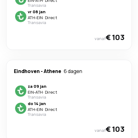
EIN
-
ATH
·
Direct
Transavia
vr 08 jan
ATH
-
EIN
·
Direct
Transavia
€ 103
vanaf
Eindhoven
-
Athene
6 dagen
za 09 jan
EIN
-
ATH
·
Direct
Transavia
do 14 jan
ATH
-
EIN
·
Direct
Transavia
€ 103
vanaf