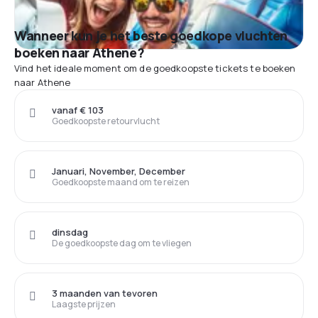
Wanneer kun je het beste goedkope vluchten
boeken naar Athene?
Vind het ideale moment om de goedkoopste tickets te boeken
naar Athene
vanaf € 103
Goedkoopste retourvlucht
Januari, November, December
Goedkoopste maand om te reizen
dinsdag
De goedkoopste dag om te vliegen
3 maanden van tevoren
Laagste prijzen