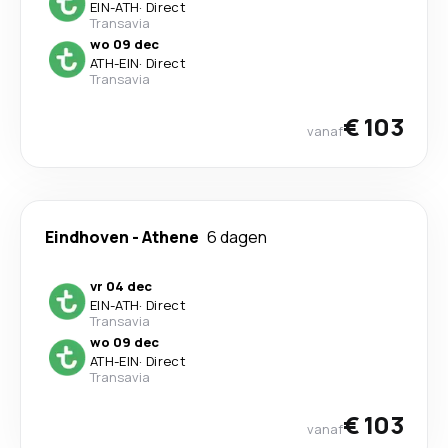
EIN
-
ATH
·
Direct
Transavia
wo 09 dec
ATH
-
EIN
·
Direct
Transavia
€ 103
vanaf
Eindhoven
-
Athene
6 dagen
vr 04 dec
EIN
-
ATH
·
Direct
Transavia
wo 09 dec
ATH
-
EIN
·
Direct
Transavia
€ 103
vanaf