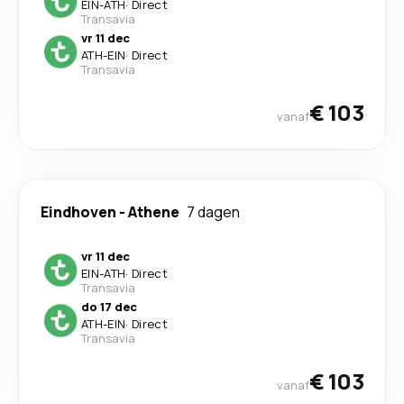
EIN
-
ATH
·
Direct
Transavia
vr 11 dec
ATH
-
EIN
·
Direct
Transavia
€ 103
vanaf
Eindhoven
-
Athene
7 dagen
vr 11 dec
EIN
-
ATH
·
Direct
Transavia
do 17 dec
ATH
-
EIN
·
Direct
Transavia
€ 103
vanaf