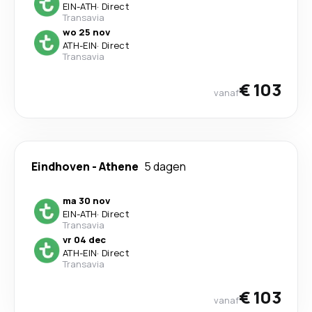
EIN
-
ATH
·
Direct
Transavia
wo 25 nov
ATH
-
EIN
·
Direct
Transavia
€ 103
vanaf
Eindhoven
-
Athene
5 dagen
ma 30 nov
EIN
-
ATH
·
Direct
Transavia
vr 04 dec
ATH
-
EIN
·
Direct
Transavia
€ 103
vanaf