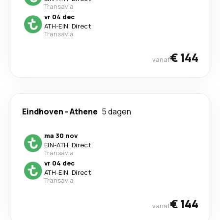
Transavia
vr 04 dec
ATH
-
EIN
·
Direct
Transavia
€ 144
vanaf
Eindhoven
-
Athene
5 dagen
ma 30 nov
EIN
-
ATH
·
Direct
Transavia
vr 04 dec
ATH
-
EIN
·
Direct
Transavia
€ 144
vanaf