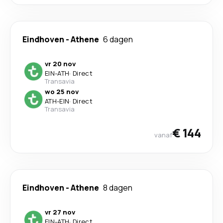
Eindhoven
-
Athene
6 dagen
vr 20 nov
EIN
-
ATH
·
Direct
Transavia
wo 25 nov
ATH
-
EIN
·
Direct
Transavia
€ 144
vanaf
Eindhoven
-
Athene
8 dagen
vr 27 nov
EIN
-
ATH
·
Direct