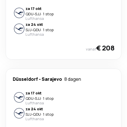
za 17 okt
QDU
-
SJJ
·
1 stop
Lufthansa
za 24 okt
SJJ
-
QDU
·
1 stop
Lufthansa
€ 208
vanaf
Düsseldorf
-
Sarajevo
8 dagen
za 17 okt
QDU
-
SJJ
·
1 stop
Lufthansa
za 24 okt
SJJ
-
QDU
·
1 stop
Lufthansa