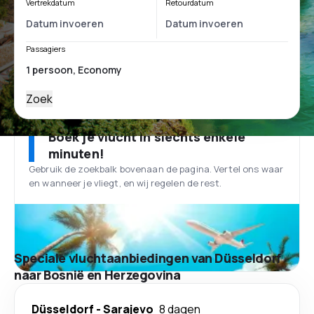
Vertrekdatum
Retourdatum
Passagiers
Zoek
Boek je vlucht in slechts enkele
minuten!
Gebruik de zoekbalk bovenaan de pagina. Vertel ons waar
en wanneer je vliegt, en wij regelen de rest.
Speciale vluchtaanbiedingen van Düsseldorf
naar Bosnië en Herzegovina
Düsseldorf
-
Sarajevo
8 dagen