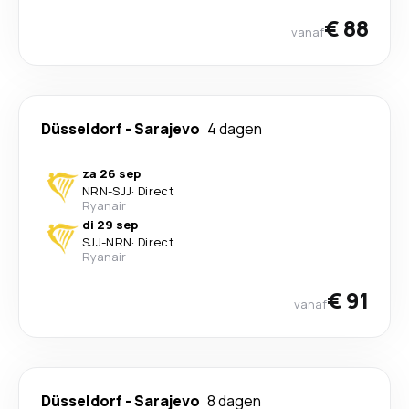
€ 88
vanaf
Düsseldorf
-
Sarajevo
4 dagen
za 26 sep
NRN
-
SJJ
·
Direct
Ryanair
di 29 sep
SJJ
-
NRN
·
Direct
Ryanair
€ 91
vanaf
Düsseldorf
-
Sarajevo
8 dagen