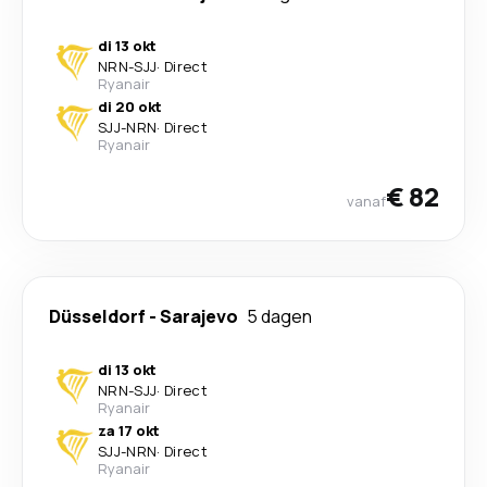
di 13 okt
NRN
-
SJJ
·
Direct
Ryanair
di 20 okt
SJJ
-
NRN
·
Direct
Ryanair
€ 82
vanaf
Düsseldorf
-
Sarajevo
5 dagen
di 13 okt
NRN
-
SJJ
·
Direct
Ryanair
za 17 okt
SJJ
-
NRN
·
Direct
Ryanair