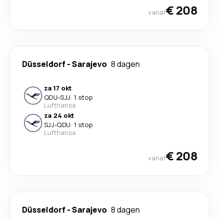
€ 208
vanaf
Düsseldorf
-
Sarajevo
8 dagen
za 17 okt
QDU
-
SJJ
·
1 stop
Lufthansa
za 24 okt
SJJ
-
QDU
·
1 stop
Lufthansa
€ 208
vanaf
Düsseldorf
-
Sarajevo
8 dagen