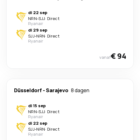
di 22 sep
NRN
-
SJJ
·
Direct
Ryanair
di 29 sep
SJJ
-
NRN
·
Direct
Ryanair
€ 94
vanaf
Düsseldorf
-
Sarajevo
8 dagen
di 15 sep
NRN
-
SJJ
·
Direct
Ryanair
di 22 sep
SJJ
-
NRN
·
Direct
Ryanair