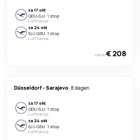
za 17 okt
QDU
-
SJJ
·
1 stop
Lufthansa
za 24 okt
SJJ
-
QDU
·
1 stop
Lufthansa
€ 208
vanaf
Düsseldorf
-
Sarajevo
8 dagen
za 17 okt
QDU
-
SJJ
·
1 stop
Lufthansa
za 24 okt
SJJ
-
QDU
·
1 stop
Lufthansa