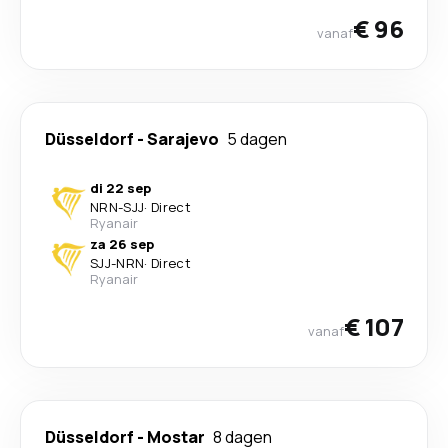
€ 96
vanaf
Düsseldorf
-
Sarajevo
5 dagen
di 22 sep
NRN
-
SJJ
·
Direct
Ryanair
za 26 sep
SJJ
-
NRN
·
Direct
Ryanair
€ 107
vanaf
Düsseldorf
-
Mostar
8 dagen