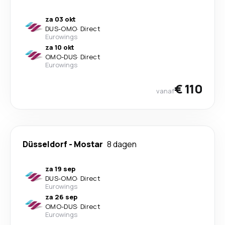
za 03 okt
DUS
-
OMO
·
Direct
Eurowings
za 10 okt
OMO
-
DUS
·
Direct
Eurowings
€ 110
vanaf
Düsseldorf
-
Mostar
8 dagen
za 19 sep
DUS
-
OMO
·
Direct
Eurowings
za 26 sep
OMO
-
DUS
·
Direct
Eurowings