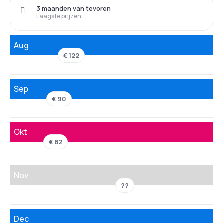
3 maanden van tevoren
Laagste prijzen
Aug
€ 122
Sep
€ 90
Okt
€ 82
Nov
??
Dec