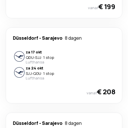
€ 199
vanaf
Düsseldorf
-
Sarajevo
8 dagen
za 17 okt
QDU
-
SJJ
·
1 stop
Lufthansa
za 24 okt
SJJ
-
QDU
·
1 stop
Lufthansa
€ 208
vanaf
Düsseldorf
-
Sarajevo
8 dagen