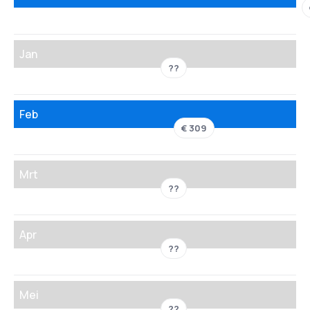
Jan
??
Feb
€ 309
Mrt
??
Apr
??
Mei
??