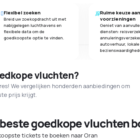
Flexibel zoeken
Ruime keuze aa
voorzieningen
Breid uw zoekopdracht uit met
nabijgelegen luchthavens en
Geniet van aanvull
flexibele data om de
diensten: reisverze
goedkoopste optie te vinden.
annuleringsverzeke
autoverhuur, lokale
bezienswaardighed
oedkope vluchten?
adres! We vergelijken honderden aanbiedingen om
e prijs krijgt.
 beste goedkope vluchten b
oopste tickets te boeken naar Oran