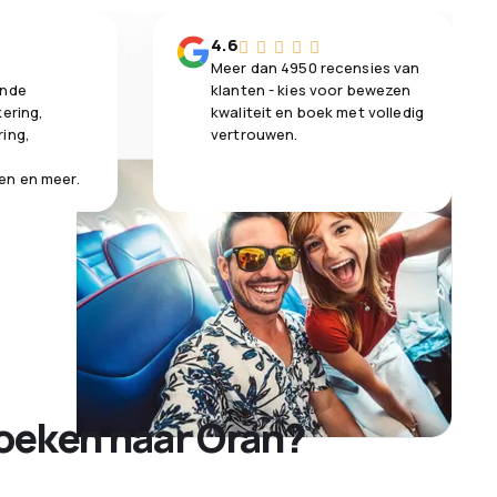
n
4.6
Meer dan 4950 recensies van
ende
klanten - kies voor bewezen
kering,
kwaliteit en boek met volledig
ring,
vertrouwen.
en en meer.
oeken naar Oran?