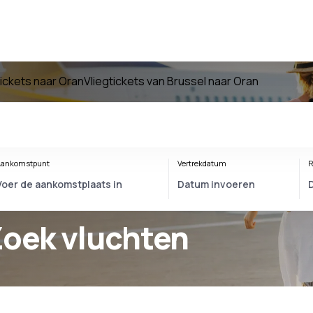
tickets naar Oran
Vliegtickets van Brussel naar Oran
ankomstpunt
Vertrekdatum
R
Zoek vluchten