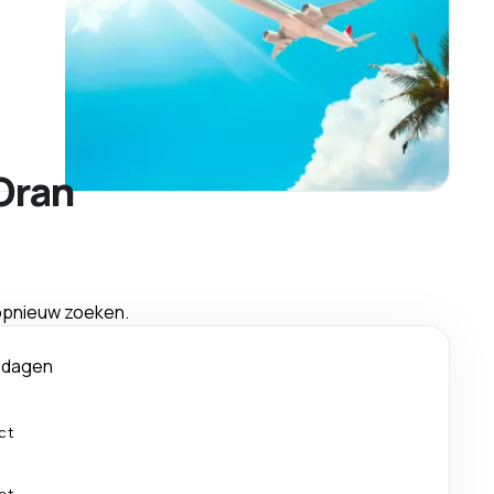
Oran
 opnieuw zoeken.
 dagen
ct