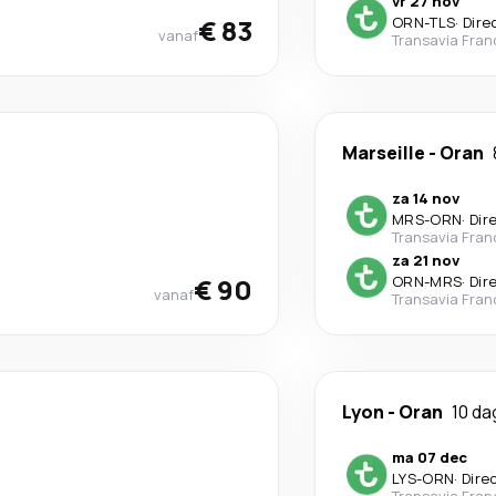
vr 27 nov
€ 83
ORN
-
TLS
·
Dire
vanaf
Transavia Fran
Marseille
-
Oran
za 14 nov
MRS
-
ORN
·
Dir
Transavia Fran
za 21 nov
€ 90
ORN
-
MRS
·
Dir
vanaf
Transavia Fran
Lyon
-
Oran
10 d
ma 07 dec
LYS
-
ORN
·
Dire