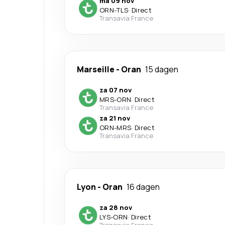
ma 09 nov
ORN
-
TLS
·
Direct
Transavia France
Marseille
-
Oran
15 dagen
za 07 nov
MRS
-
ORN
·
Direct
Transavia France
za 21 nov
ORN
-
MRS
·
Direct
Transavia France
Lyon
-
Oran
16 dagen
za 28 nov
LYS
-
ORN
·
Direct