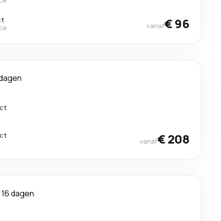
ce
ct
€ 96
vanaf
ce
 dagen
ect
ect
€ 208
vanaf
16 dagen