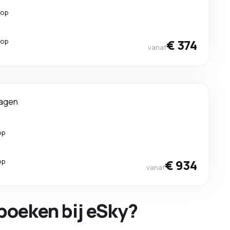
top
top
€ 374
vanaf
dagen
op
op
€ 934
vanaf
boeken bij eSky?