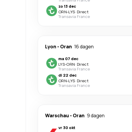
Transavia France
zo 13 dec
ORN
-
LYS
·
Direct
Transavia France
Lyon
-
Oran
16 dagen
ma 07 dec
LYS
-
ORN
·
Direct
Transavia France
di 22 dec
ORN
-
LYS
·
Direct
Transavia France
Warschau
-
Oran
9 dagen
vr 30 okt