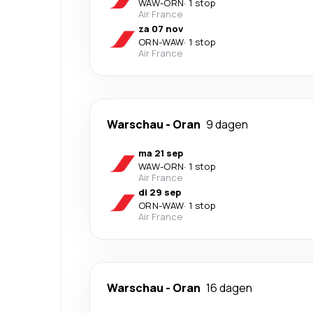
WAW
-
ORN
·
1 stop
Air France
za 07 nov
ORN
-
WAW
·
1 stop
Air France
Warschau
-
Oran
9 dagen
ma 21 sep
WAW
-
ORN
·
1 stop
Air France
di 29 sep
ORN
-
WAW
·
1 stop
Air France
Warschau
-
Oran
16 dagen