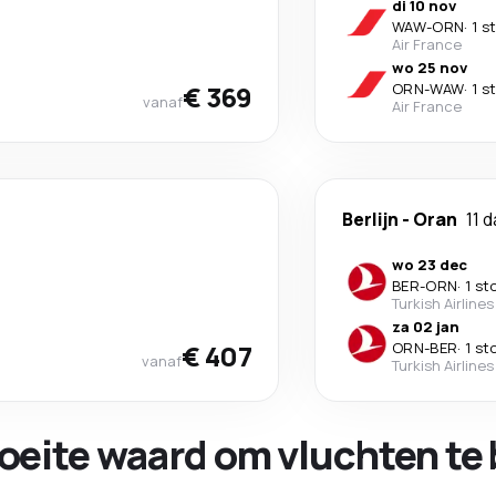
di 10 nov
WAW
-
ORN
·
1 s
Air France
wo 25 nov
€ 369
ORN
-
WAW
·
1 s
vanaf
Air France
Berlijn
-
Oran
11 
wo 23 dec
BER
-
ORN
·
1 st
Turkish Airlines
za 02 jan
€ 407
ORN
-
BER
·
1 st
vanaf
Turkish Airlines
oeite waard om vluchten te 