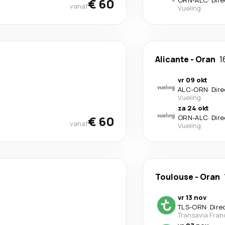
€ 60
ORN
-
ALC
·
Dire
vanaf
Vueling
Alicante
-
Oran
1
vr 09 okt
ALC
-
ORN
·
Dire
Vueling
za 24 okt
€ 60
ORN
-
ALC
·
Dire
vanaf
Vueling
Toulouse
-
Oran
vr 13 nov
TLS
-
ORN
·
Dire
Transavia Fran