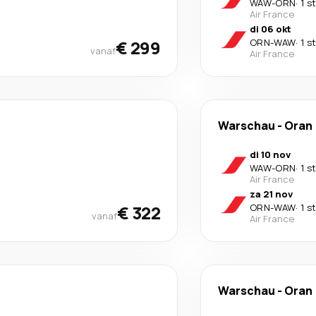
WAW
-
ORN
·
1 s
Air France
di 06 okt
€ 299
ORN
-
WAW
·
1 s
vanaf
Air France
Warschau
-
Oran
di 10 nov
WAW
-
ORN
·
1 s
Air France
za 21 nov
€ 322
ORN
-
WAW
·
1 s
vanaf
Air France
Warschau
-
Oran