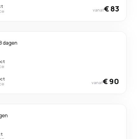
ct
€ 83
vanaf
ce
8 dagen
ect
ce
ect
€ 90
vanaf
ce
agen
ct