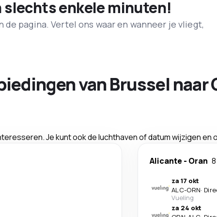
n slechts enkele minuten!
de pagina. Vertel ons waar en wanneer je vliegt,
biedingen van Brussel naar 
interesseren. Je kunt ook de luchthaven of datum wijzigen en
Alicante
-
Oran
8
za 17 okt
ALC
-
ORN
·
Dire
Vueling
za 24 okt