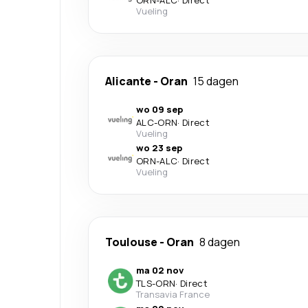
ORN
-
ALC
·
Direct
Vueling
Alicante
-
Oran
15 dagen
wo 09 sep
ALC
-
ORN
·
Direct
Vueling
wo 23 sep
ORN
-
ALC
·
Direct
Vueling
Toulouse
-
Oran
8 dagen
ma 02 nov
TLS
-
ORN
·
Direct
Transavia France