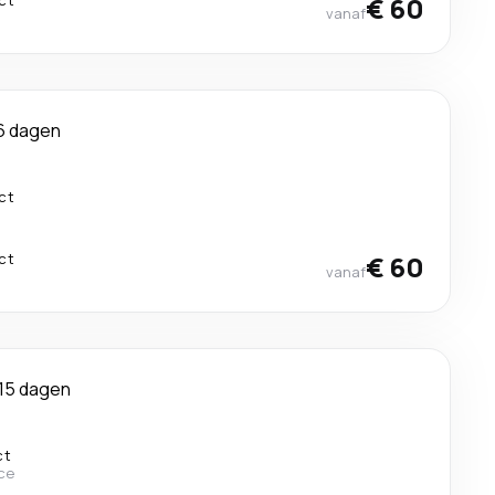
ct
€ 60
vanaf
6 dagen
ct
ct
€ 60
vanaf
15 dagen
ct
ce