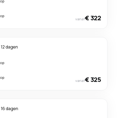
top
top
€ 322
vanaf
12 dagen
top
top
€ 325
vanaf
16 dagen