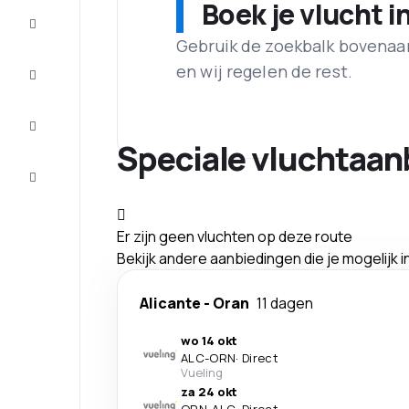
Boek je vlucht i
Aanbiedingen
Gebruik de zoekbalk bovenaan 
Maak de
en wij regelen de rest.
reis
compleet
Inspiratie
en tips
Speciale vluchtaan
Klantenservice
Er zijn geen vluchten op deze route
Bekijk andere aanbiedingen die je mogelijk 
Alicante
-
Oran
11 dagen
wo 14 okt
ALC
-
ORN
·
Direct
Vueling
za 24 okt