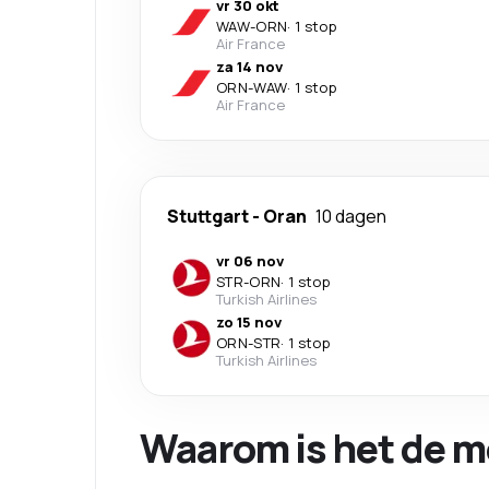
vr 30 okt
WAW
-
ORN
·
1 stop
Air France
za 14 nov
ORN
-
WAW
·
1 stop
Air France
Stuttgart
-
Oran
10 dagen
vr 06 nov
STR
-
ORN
·
1 stop
Turkish Airlines
zo 15 nov
ORN
-
STR
·
1 stop
Turkish Airlines
Waarom is het de m