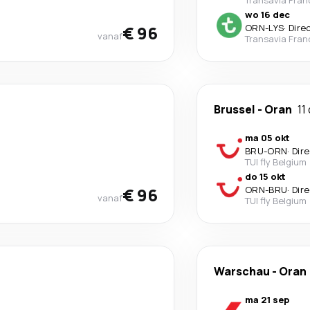
Transavia Fran
wo 16 dec
€ 96
ORN
-
LYS
·
Dire
vanaf
Transavia Fran
Brussel
-
Oran
11
ma 05 okt
BRU
-
ORN
·
Dir
TUI fly Belgium
do 15 okt
€ 96
ORN
-
BRU
·
Dir
vanaf
TUI fly Belgium
Warschau
-
Oran
ma 21 sep