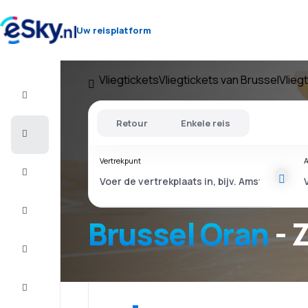
Uw reisplatform
Vliegtickets
Vliegtickets van Brussel
Vlieg
Vlucht+Hotel
Retour
Enkele reis
Vliegtickets
Vertrekpunt
A
Vakantie
Last
minute
Brussel Oran
- 
Stedentrip
Verblijf