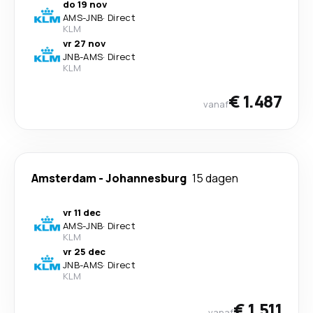
do 19 nov
AMS
-
JNB
·
Direct
KLM
vr 27 nov
JNB
-
AMS
·
Direct
KLM
€ 1.487
vanaf
Amsterdam
-
Johannesburg
15 dagen
vr 11 dec
AMS
-
JNB
·
Direct
KLM
vr 25 dec
JNB
-
AMS
·
Direct
KLM
€ 1.511
vanaf