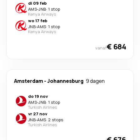
di 09 feb
AMS
-
JNB
·
1 stop
Kenya Airways
wo 17 feb
JNB
-
AMS
·
1 stop
Kenya Airways
€ 684
vanaf
Amsterdam
-
Johannesburg
9 dagen
do 19 nov
AMS
-
JNB
·
1 stop
Turkish Airlines
vr 27 nov
JNB
-
AMS
·
2 stops
Turkish Airlines
€ 676