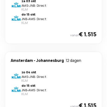
za 03 okt
AMS
-
JNB
·
Direct
KLM
do 15 okt
JNB
-
AMS
·
Direct
KLM
€ 1.515
vanaf
Amsterdam
-
Johannesburg
12 dagen
zo 04 okt
AMS
-
JNB
·
Direct
KLM
do 15 okt
JNB
-
AMS
·
Direct
KLM
€ 1.515
vanaf