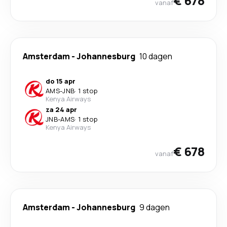
€ 678
vanaf
Amsterdam
-
Johannesburg
10 dagen
do 15 apr
AMS
-
JNB
·
1 stop
Kenya Airways
za 24 apr
JNB
-
AMS
·
1 stop
Kenya Airways
€ 678
vanaf
Amsterdam
-
Johannesburg
9 dagen