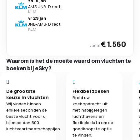
za 16 jan
AMS
-
JNB
·
Direct
KLM
vr 29 jan
JNB
-
AMS
·
Direct
KLM
€ 1.560
vanaf
Waarom is het de moeite waard om vluchten te
boeken bij eSky?
De grootste
Flexibel zoeken
keuze in vluchten
Breid uw
Wij vinden binnen
zoekopdracht uit
enkele seconden de
met nabijgelegen
beste vlucht voor u
luchthavens en
bij meer dan 500
flexibele data om de
luchtvaartmaatschappijen.
goedkoopste optie
te vinden.