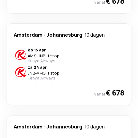
€ 678
vanaf
Amsterdam
-
Johannesburg
10 dagen
do 15 apr
AMS
-
JNB
·
1 stop
Kenya Airways
za 24 apr
JNB
-
AMS
·
1 stop
Kenya Airways
€ 678
vanaf
Amsterdam
-
Johannesburg
10 dagen