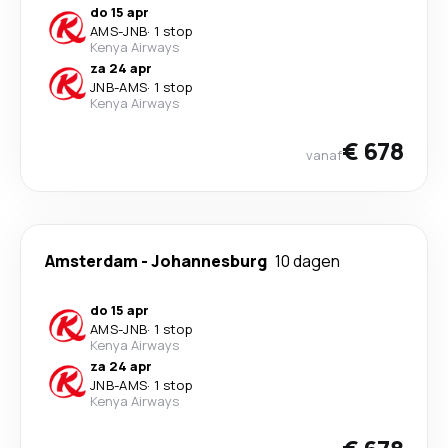
do 15 apr
AMS
-
JNB
·
1 stop
Kenya Airways
za 24 apr
JNB
-
AMS
·
1 stop
Kenya Airways
€ 678
vanaf
Amsterdam
-
Johannesburg
10 dagen
do 15 apr
AMS
-
JNB
·
1 stop
Kenya Airways
za 24 apr
JNB
-
AMS
·
1 stop
Kenya Airways