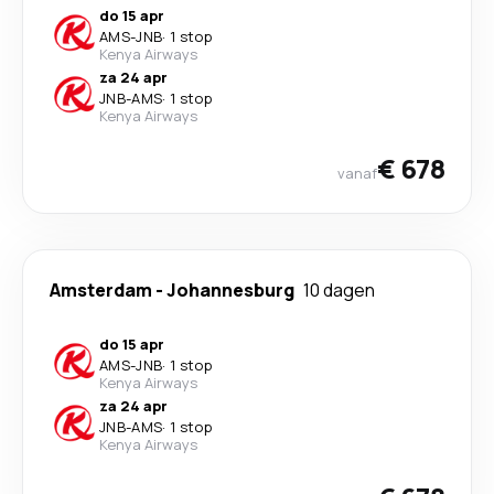
do 15 apr
AMS
-
JNB
·
1 stop
Kenya Airways
za 24 apr
JNB
-
AMS
·
1 stop
Kenya Airways
€ 678
vanaf
Amsterdam
-
Johannesburg
10 dagen
do 15 apr
AMS
-
JNB
·
1 stop
Kenya Airways
za 24 apr
JNB
-
AMS
·
1 stop
Kenya Airways