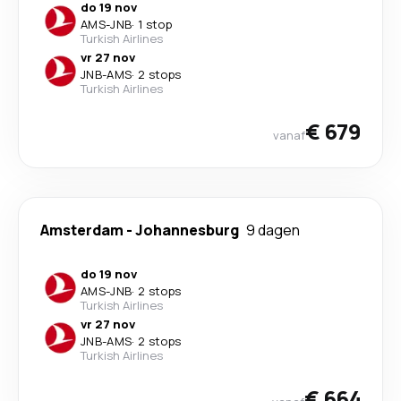
do 19 nov
AMS
-
JNB
·
1 stop
Turkish Airlines
vr 27 nov
JNB
-
AMS
·
2 stops
Turkish Airlines
€ 679
vanaf
Amsterdam
-
Johannesburg
9 dagen
do 19 nov
AMS
-
JNB
·
2 stops
Turkish Airlines
vr 27 nov
JNB
-
AMS
·
2 stops
Turkish Airlines
€ 664