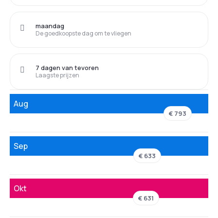
maandag
De goedkoopste dag om te vliegen
7 dagen van tevoren
Laagste prijzen
Aug
€ 793
Sep
€ 633
Okt
€ 631