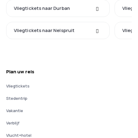
Vliegtickets naar Durban
Vliegt
Vliegtickets naar Nelspruit
Vliegt
Plan uw reis
Vliegtickets
Stedentrip
Vakantie
Verblijf
Vlucht+hotel