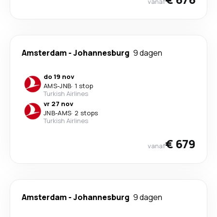
vanaf
Amsterdam
-
Johannesburg
9 dagen
do 19 nov
AMS
-
JNB
·
1 stop
Turkish Airlines
vr 27 nov
JNB
-
AMS
·
2 stops
Turkish Airlines
€ 679
vanaf
Amsterdam
-
Johannesburg
9 dagen