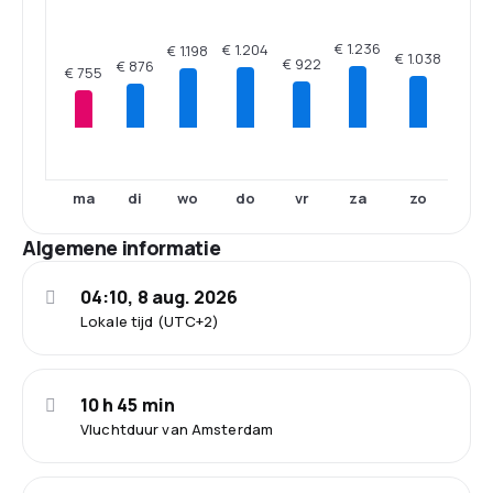
€ 1.236
€ 1.204
€ 1.198
€ 1.038
€ 922
€ 876
€ 755
ma
di
wo
do
vr
za
zo
Algemene informatie
04:10, 8 aug. 2026
Lokale tijd (UTC+2)
10 h 45 min
Vluchtduur van Amsterdam