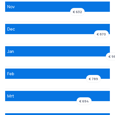
Nov
€ 632
Dec
€ 870
Jan
€ 9
Feb
€ 789
Mrt
€ 694