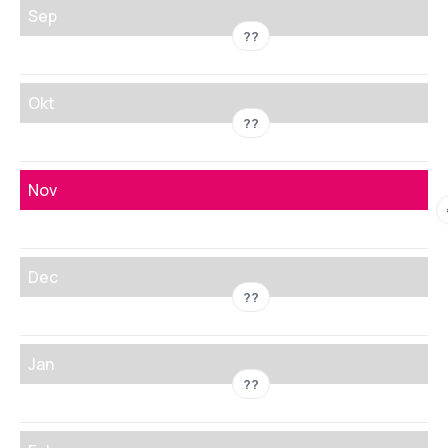
Sep
??
Okt
??
Nov
Dec
??
Jan
??