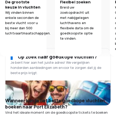
De grootste
Flexibel zoeken
keuze in vluchten
Breid uw
Wij vinden binnen
zoekopdracht uit
enkele seconden de
met nabijgelegen
beste vlucht voor u
luchthavens en
bij meer dan 500
flexibele data om de
luchtvaartmaatschappijen.
goedkoopste optie
te vinden.
Op zoek naar goedkope vluchten?
Je bent hier aan het juiste adres! We vergelijken
honderden aanbiedingen om ervoor te zorgen dat jij de
beste prijs krijgt.
Wanneer kun je het beste goedkope vluchten
boeken naar Port Elizabeth?
Vind het ideale moment om de goedkoopste tickets te boeken