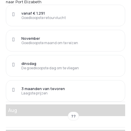
naar Port Elizabeth
vanaf € 1.291
Goedkoopste retourvlucht
November
Goedkoopste maand om te reizen
dinsdag
De goedkoopste dag om te vliegen
3 maanden van tevoren
Laagste prijzen
Aug
??