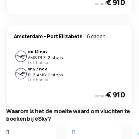
€ 910
vanaf
Amsterdam
-
Port Elizabeth
16 dagen
do 12 nov
AMS
-
PLZ
·
2 stops
Lufthansa
vr 27 nov
PLZ
-
AMS
·
2 stops
Lufthansa
€ 910
vanaf
Waarom is het de moeite waard om vluchten te
boeken bij eSky?