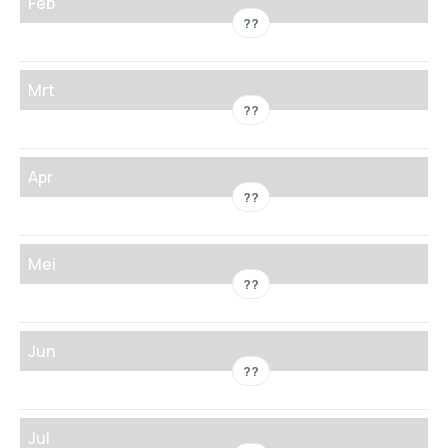
Feb
??
Mrt
??
Apr
??
Mei
??
Jun
??
Jul