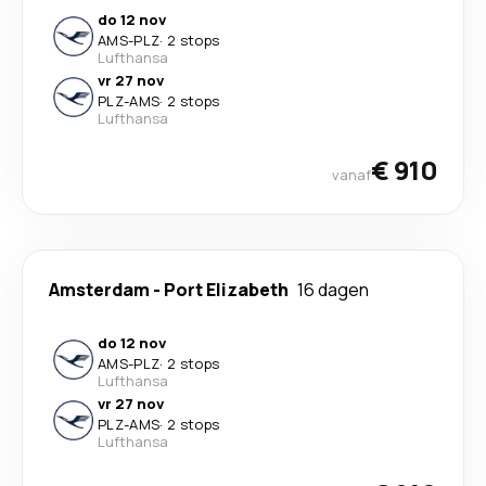
do 12 nov
AMS
-
PLZ
·
2 stops
Lufthansa
vr 27 nov
PLZ
-
AMS
·
2 stops
Lufthansa
€ 910
vanaf
Amsterdam
-
Port Elizabeth
16 dagen
do 12 nov
AMS
-
PLZ
·
2 stops
Lufthansa
vr 27 nov
PLZ
-
AMS
·
2 stops
Lufthansa