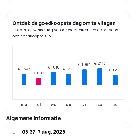
Ontdek de goedkoopste dag om te vliegen
Ontdek op welke dag van de week vluchten doorgaans
het goedkoopst zijn.
€ 2.113
€ 1.964
€ 1.610
€ 1.415
€ 1.397
€ 1.268
€ 899
ma
di
wo
do
vr
za
zo
Algemene informatie
05:37, 7 aug. 2026