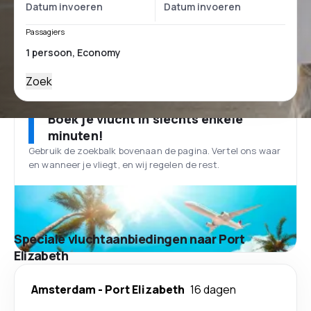
Passagiers
Zoek
Boek je vlucht in slechts enkele
minuten!
Gebruik de zoekbalk bovenaan de pagina. Vertel ons waar
en wanneer je vliegt, en wij regelen de rest.
Speciale vluchtaanbiedingen naar Port
Elizabeth
Amsterdam
-
Port Elizabeth
16 dagen