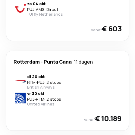
zo 04 okt
PUJ
-
AMS
·
Direct
TUI fly Netherlands
€ 603
vanaf
Rotterdam
-
Punta Cana
11 dagen
di 20 okt
RTM
-
PUJ
·
2 stops
British Airways
vr 30 okt
PUJ
-
RTM
·
2 stops
United Airlines
€ 10.189
vanaf