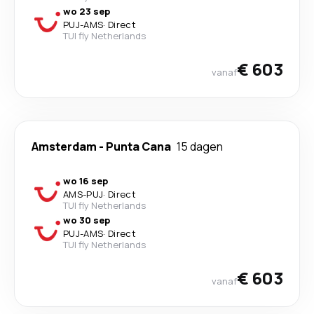
wo 23 sep
PUJ
-
AMS
·
Direct
TUI fly Netherlands
€ 603
vanaf
Amsterdam
-
Punta Cana
15 dagen
wo 16 sep
AMS
-
PUJ
·
Direct
TUI fly Netherlands
wo 30 sep
PUJ
-
AMS
·
Direct
TUI fly Netherlands
€ 603
vanaf