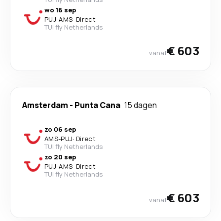
wo 16 sep
PUJ
-
AMS
·
Direct
TUI fly Netherlands
€ 603
vanaf
Amsterdam
-
Punta Cana
15 dagen
zo 06 sep
AMS
-
PUJ
·
Direct
TUI fly Netherlands
zo 20 sep
PUJ
-
AMS
·
Direct
TUI fly Netherlands
€ 603
vanaf