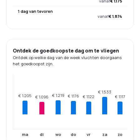
vanaf
€ 1.175
1 dag van tevoren
vanaf
€ 1.874
Ontdek de goedkoopste dag om te vliegen
Ontdek op welke dag van de week vluchten doorgaans
het goedkoopst zijn.
€ 1.533
€ 1.219
€ 1.205
€ 1.176
€ 1.122
€ 1.117
€ 1.096
ma
di
wo
do
vr
za
zo