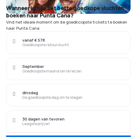
Wanneer kun je het beste goedkope vluchten
boeken naar Punta Cana?
Vind het ideale moment om de goedkoopste tickets te boeken
naar Punta Cana
vanaf € 578
Goedkoopste retourvlucht
September
Goedkoopste maand om te reizen
dinsdag
De goedkoopste dag om te vliegen
30 dagen van tevoren
Laagste prijzen