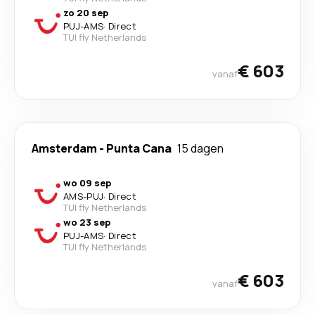
zo 20 sep
PUJ
-
AMS
·
Direct
TUI fly Netherlands
€ 603
vanaf
Amsterdam
-
Punta Cana
15 dagen
wo 09 sep
AMS
-
PUJ
·
Direct
TUI fly Netherlands
wo 23 sep
PUJ
-
AMS
·
Direct
TUI fly Netherlands
€ 603
vanaf