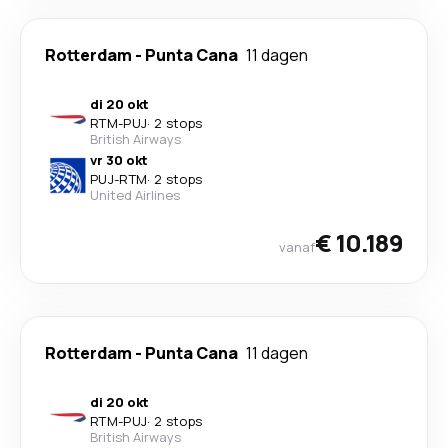
Rotterdam
-
Punta Cana
11 dagen
di 20 okt
RTM
-
PUJ
·
2 stops
British Airways
vr 30 okt
PUJ
-
RTM
·
2 stops
United Airlines
€ 10.189
vanaf
Rotterdam
-
Punta Cana
11 dagen
di 20 okt
RTM
-
PUJ
·
2 stops
British Airways