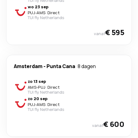
TUI fly Netherlands
wo 23 sep
PUJ
-
AMS
·
Direct
TUI fly Netherlands
€ 595
vanaf
Amsterdam
-
Punta Cana
8 dagen
zo 13 sep
AMS
-
PUJ
·
Direct
TUI fly Netherlands
zo 20 sep
PUJ
-
AMS
·
Direct
TUI fly Netherlands
€ 600
vanaf