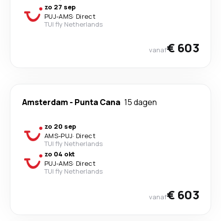
zo 27 sep
PUJ
-
AMS
·
Direct
TUI fly Netherlands
€ 603
vanaf
Amsterdam
-
Punta Cana
15 dagen
zo 20 sep
AMS
-
PUJ
·
Direct
TUI fly Netherlands
zo 04 okt
PUJ
-
AMS
·
Direct
TUI fly Netherlands
€ 603
vanaf