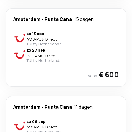
Amsterdam
-
Punta Cana
15 dagen
zo 13 sep
AMS
-
PUJ
·
Direct
TUI fly Netherlands
zo 27 sep
PUJ
-
AMS
·
Direct
TUI fly Netherlands
€ 600
vanaf
Amsterdam
-
Punta Cana
11 dagen
zo 06 sep
AMS
-
PUJ
·
Direct
TUI fly Netherlands