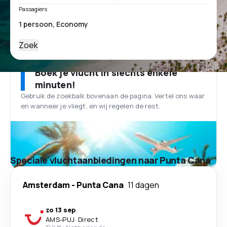
Passagiers
Zoek
Boek je vlucht in slechts enkele
minuten!
Gebruik de zoekbalk bovenaan de pagina. Vertel ons waar
en wanneer je vliegt, en wij regelen de rest.
Speciale vluchtaanbiedingen naar Punta Cana
Amsterdam
-
Punta Cana
11 dagen
zo 13 sep
AMS
-
PUJ
·
Direct