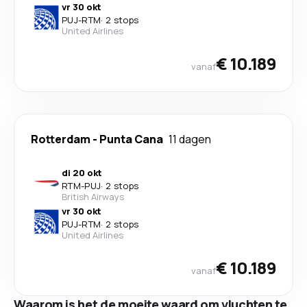
vr 30 okt
PUJ
-
RTM
·
2 stops
United Airlines
€ 10.189
vanaf
Rotterdam
-
Punta Cana
11 dagen
di 20 okt
RTM
-
PUJ
·
2 stops
British Airways
vr 30 okt
PUJ
-
RTM
·
2 stops
United Airlines
€ 10.189
vanaf
Waarom is het de moeite waard om vluchten te