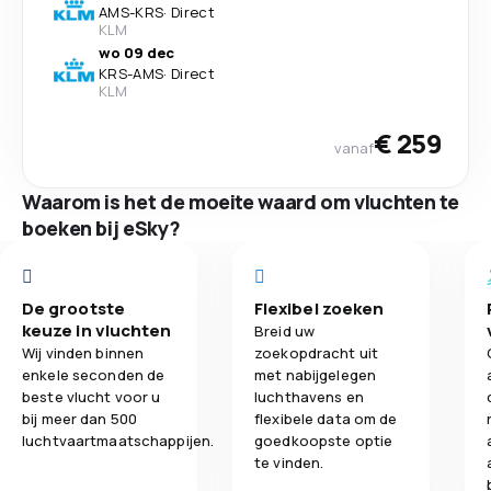
AMS
-
KRS
·
Direct
KLM
wo 09 dec
KRS
-
AMS
·
Direct
KLM
€ 259
vanaf
Waarom is het de moeite waard om vluchten te
boeken bij eSky?
De grootste
Flexibel zoeken
keuze in vluchten
Breid uw
Wij vinden binnen
zoekopdracht uit
enkele seconden de
met nabijgelegen
beste vlucht voor u
luchthavens en
bij meer dan 500
flexibele data om de
luchtvaartmaatschappijen.
goedkoopste optie
te vinden.