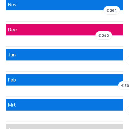
Nov
€ 264
Dec
€ 242
Jan
Feb
€ 3
Mrt