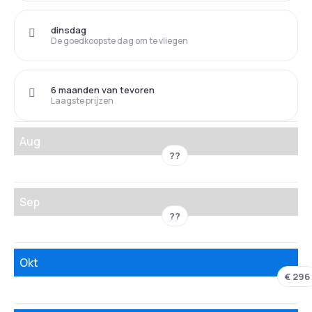
dinsdag
De goedkoopste dag om te vliegen
6 maanden van tevoren
Laagste prijzen
Aug
??
Sep
??
Okt
€ 296