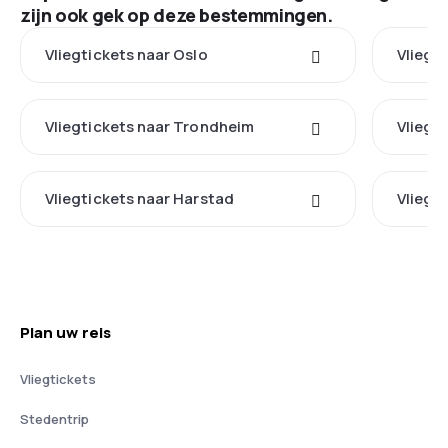
zijn ook gek op deze bestemmingen.
Vliegtickets naar Oslo
Vliegt
Vliegtickets naar Trondheim
Vliegt
Vliegtickets naar Harstad
Vliegt
Plan uw reis
Vliegtickets
Stedentrip