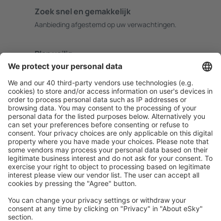
Zoek snel en gemakkelijk
Aanbieding afgestemd op uw verwachtingen.
Plan veilig
Zorgeloos boeken met gratiss annuleringsopties.
Bespaar meer
Reisaanbiedingen en speciale aanbiedingen voor
geregistreerde gebruikers.
Accommodaties die u bevallen
Kies uit meer dan 1,3 miljoen accommodaties: hotels,
jeugdherbergen, appartementen en meer.
Meest gezochte accommodatie door eSky-
gebruikers