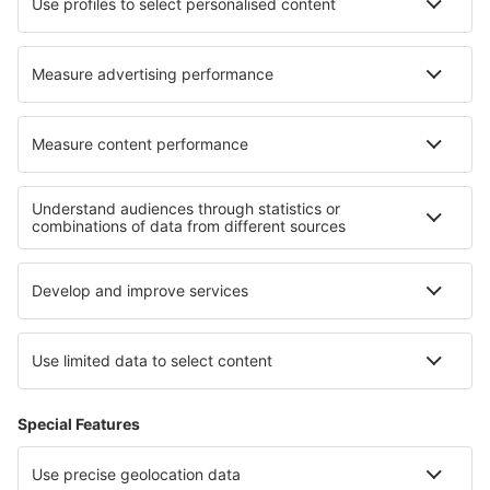
Verblijf in Villers-sous-Châtillon
Verblijf in New Hampton
Verblijf in Masseria Porvica
Verblijf in Aghia Paraskevi
Beste accommodatie - regio's
Verblijf in Costa Rica
Verblijf in Puntarenas
Verblijf in Arenal Volcano National Park
Verblijf in Guanacaste
Verblijf in Manuel Antonio National Park
Verblijf in Otztal
Verblijf in Florianópolis
Verblijf op Bora Bora
Verblijf op Rarotonga
Verblijf op Mallorca