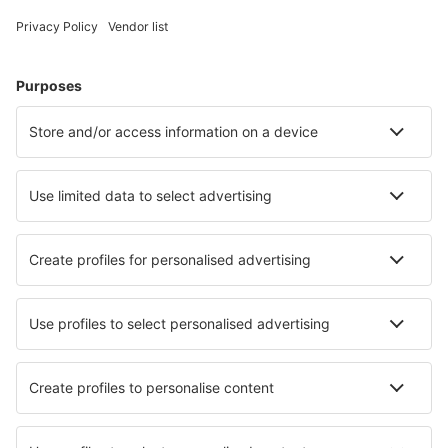
Accommodatie in Costa Rica - Populaire steden
Verblijf in La Fortuna
Verblijf in Puerto Viejo
Verblijf in San José
Verblijf in Tamarindo
Verblijf in Jaco
Verblijf La Garita
Verblijf in San Ramon
Verblijf Italcancori
Verblijf Playa Bejuco
Verblijf Nicoya Peninsula
Beste accommodatie - steden
Verblijf in Leechburg
Verblijf in Sidhirokhórion
Verblijf Llanfair
Verblijf in Biancavilla
Verblijf in Krasocin
Verblijf in Battipaglia